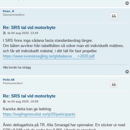
Peter_K
Diamantmedlem
Re: SRS tal vid motorbyte
I
tis 04 aug 2020, 13:45
n
l
I SRS finns inga sådana fasta standardavdrag längre.
ä
Om båten avviker från tabellbåten så söker man ett individuellt mätbrev,
g
g
och får ett individuellt mätetal, i ditt fall för fast propeller.
https://www.svensksegling.se/globalasse ... r-2020.pdf
Alla borde ha skägg
Pelle-48
Platinamedlem
Re: SRS tal vid motorbyte
I
tis 04 aug 2020, 16:09
n
l
Kanske detta kan ge ledning:
ä
https://seglingsresultat.se/tjr20/participants
g
g
Årets deltagarlista på TR. Alla Smaragd har spinnaker. En sticker ut med