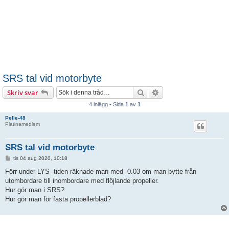
SRS tal vid motorbyte
Sök
Avancerad sökning
Skriv svar
4 inlägg • Sida
1
av
1
Pelle-48
Platinamedlem
SRS tal vid motorbyte
I
tis 04 aug 2020, 10:18
n
l
Förr under LYS- tiden räknade man med -0.03 om man bytte från
ä
utombordare till inombordare med flöjlande propeller.
g
g
Hur gör man i SRS?
Hur gör man för fasta propellerblad?