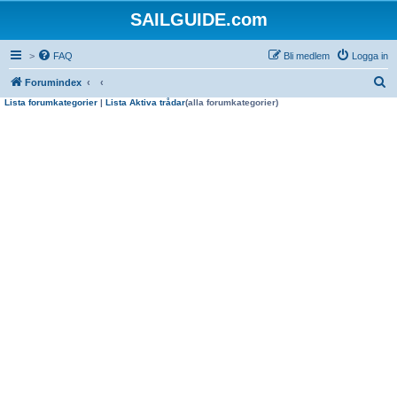
SAILGUIDE.com
>
FAQ
Bli medlem
Logga in
S
Forumindex
Lista forumkategorier
|
Lista Aktiva trådar
(alla forumkategorier)
ö
k