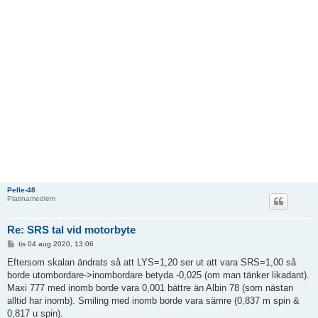
Pelle-48
Platinamedlem
Re: SRS tal vid motorbyte
I
tis 04 aug 2020, 13:06
n
l
Eftersom skalan ändrats så att LYS=1,20 ser ut att vara SRS=1,00 så
ä
borde utombordare->inombordare betyda -0,025 (om man tänker likadant).
g
g
Maxi 777 med inomb borde vara 0,001 bättre än Albin 78 (som nästan
alltid har inomb). Smiling med inomb borde vara sämre (0,837 m spin &
0,817 u spin).