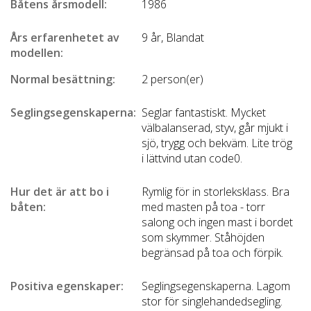
Båtens årsmodell:
1986
Års erfarenhetet av
9 år, Blandat
modellen:
Normal besättning:
2 person(er)
Seglingsegenskaperna:
Seglar fantastiskt. Mycket
välbalanserad, styv, går mjukt i
sjö, trygg och bekväm. Lite trög
i lättvind utan code0.
Hur det är att bo i
Rymlig för in storleksklass. Bra
båten:
med masten på toa - torr
salong och ingen mast i bordet
som skymmer. Ståhöjden
begränsad på toa och förpik.
Positiva egenskaper:
Seglingsegenskaperna. Lagom
stor för singlehandedsegling.