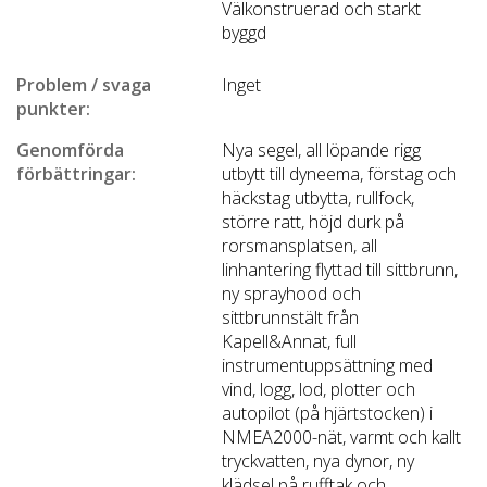
Välkonstruerad och starkt
byggd
Problem / svaga
Inget
punkter:
Genomförda
Nya segel, all löpande rigg
förbättringar:
utbytt till dyneema, förstag och
häckstag utbytta, rullfock,
större ratt, höjd durk på
rorsmansplatsen, all
linhantering flyttad till sittbrunn,
ny sprayhood och
sittbrunnstält från
Kapell&Annat, full
instrumentuppsättning med
vind, logg, lod, plotter och
autopilot (på hjärtstocken) i
NMEA2000-nät, varmt och kallt
tryckvatten, nya dynor, ny
klädsel på rufftak och