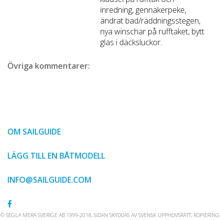
inredning, gennakerpeke,
ändrat bad/räddningsstegen,
nya winschar på rufftaket, bytt
glas i däcksluckor.
Övriga kommentarer:
OM SAILGUIDE
LÄGG TILL EN BÅTMODELL
INFO@SAILGUIDE.COM
© SEGLA MERA SVERIGE AB 1999-2018, SIDAN SKYDDAS AV SVENSK UPPHOVSRÄTT, KOPIERING