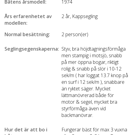
Båtens årsmodell:
1974
Års erfarenhetet av
2 år, Kappsegling
modellen:
Normal besättning:
2 person(er)
Seglingsegenskaperna:
Styv, bra höjdtagningsförmåga
men stampig i motsjö, snabb
på mer öppna bogar, riktigt
rolig & snabb på slör i 10-12
sek/m ( har loggat 13.7 knop på
en surf i 12 sek/m ), snabbare
än ryktet säger. Mycket
lättmanövrerad både för
motor & segel, mycket bra
styrförmåga även vid
backmanövrar.
Hur det är att bo i
Fungerar bäst för max 3 vuxna