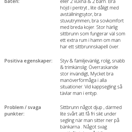
båten:
eller 2 vuxna & 2 barn. Bra
höjd i pentryt , lite dåligt med
avställningsytor, bra
stuvutrymmen, bra sovkomfort
med breda kojer. Stor härlig
sittbrunn som fungerar väl som
ett extra rum i hamn om man
har ett sittbrunnskapell över.
Positiva egenskaper:
Styv & familjevänlig, rolig, snabb
& trimkänslig. Överraskande
stor invändigt, Mycket bra
manöverförmåga i alla
situationer. Vid kappsegling så
tävlar man i entyp.
Problem / svaga
Sittbrunn något djup , därmed
punkter:
lite svårt att få fri sikt under
segling när man sitter ner på
bänkarna . Något svag