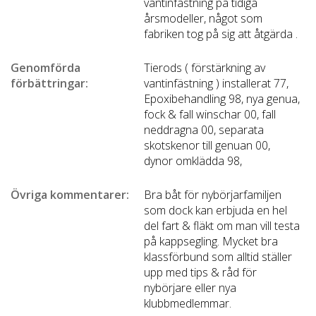
vantinfästning på tidiga
årsmodeller, något som
fabriken tog på sig att åtgärda .
Genomförda
Tierods ( förstärkning av
förbättringar:
vantinfästning ) installerat 77,
Epoxibehandling 98, nya genua,
fock & fall winschar 00, fall
neddragna 00, separata
skotskenor till genuan 00,
dynor omklädda 98,
Övriga kommentarer:
Bra båt för nybörjarfamiljen
som dock kan erbjuda en hel
del fart & fläkt om man vill testa
på kappsegling. Mycket bra
klassförbund som alltid ställer
upp med tips & råd för
nybörjare eller nya
klubbmedlemmar.