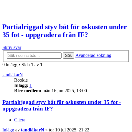
Partialriggad styv båt för oskusten under
35 fot - uppgradera från IF?
Skriv svar
Avancerad sökning
Sök
9 inlägg • Sida
1
av
1
tandläkarN
Rookie
Inlägg:
1
Blev medlem:
mån 16 jun 2025, 13:00
Partialriggad styv båt för oskusten under 35 fot -
uppgradera från IF?
Citera
Inlägg
av
tandläkarN
»
tor 10 jul 2025, 21:22