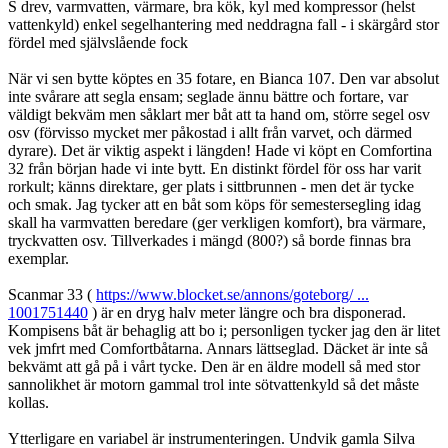
S drev, varmvatten, värmare, bra kök, kyl med kompressor (helst
vattenkyld) enkel segelhantering med neddragna fall - i skärgård stor
fördel med självslående fock
När vi sen bytte köptes en 35 fotare, en Bianca 107. Den var absolut
inte svårare att segla ensam; seglade ännu bättre och fortare, var
väldigt bekväm men såklart mer båt att ta hand om, större segel osv
osv (förvisso mycket mer påkostad i allt från varvet, och därmed
dyrare). Det är viktig aspekt i längden! Hade vi köpt en Comfortina
32 från början hade vi inte bytt. En distinkt fördel för oss har varit
rorkult; känns direktare, ger plats i sittbrunnen - men det är tycke
och smak. Jag tycker att en båt som köps för semestersegling idag
skall ha varmvatten beredare (ger verkligen komfort), bra värmare,
tryckvatten osv. Tillverkades i mängd (800?) så borde finnas bra
exemplar.
Scanmar 33 (
https://www.blocket.se/annons/goteborg/ ...
1001751440
) är en dryg halv meter längre och bra disponerad.
Kompisens båt är behaglig att bo i; personligen tycker jag den är litet
vek jmfrt med Comfortbåtarna. Annars lättseglad. Däcket är inte så
bekvämt att gå på i vårt tycke. Den är en äldre modell så med stor
sannolikhet är motorn gammal trol inte sötvattenkyld så det måste
kollas.
Ytterligare en variabel är instrumenteringen. Undvik gamla Silva