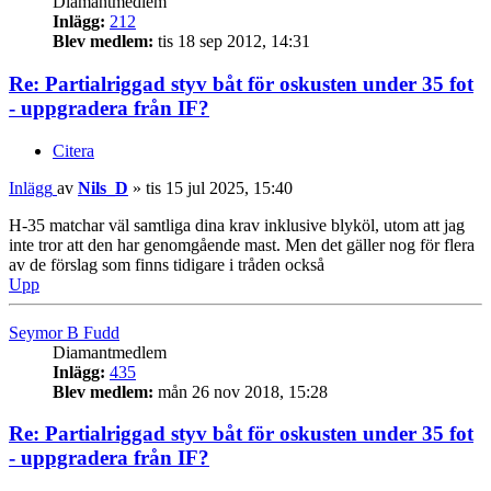
Diamantmedlem
Inlägg:
212
Blev medlem:
tis 18 sep 2012, 14:31
Re: Partialriggad styv båt för oskusten under 35 fot
- uppgradera från IF?
Citera
Inlägg
av
Nils_D
»
tis 15 jul 2025, 15:40
H-35 matchar väl samtliga dina krav inklusive blyköl, utom att jag
inte tror att den har genomgående mast. Men det gäller nog för flera
av de förslag som finns tidigare i tråden också
Upp
Seymor B Fudd
Diamantmedlem
Inlägg:
435
Blev medlem:
mån 26 nov 2018, 15:28
Re: Partialriggad styv båt för oskusten under 35 fot
- uppgradera från IF?