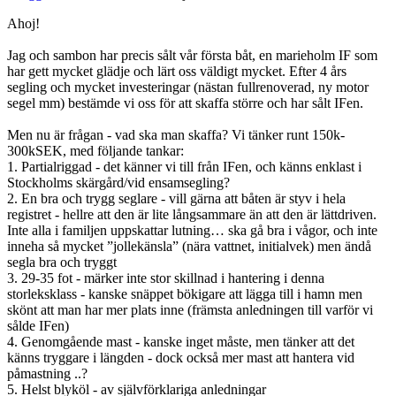
Ahoj!
Jag och sambon har precis sålt vår första båt, en marieholm IF som
har gett mycket glädje och lärt oss väldigt mycket. Efter 4 års
segling och mycket investeringar (nästan fullrenoverad, ny motor
segel mm) bestämde vi oss för att skaffa större och har sålt IFen.
Men nu är frågan - vad ska man skaffa? Vi tänker runt 150k-
300kSEK, med följande tankar:
1. Partialriggad - det känner vi till från IFen, och känns enklast i
Stockholms skärgård/vid ensamsegling?
2. En bra och trygg seglare - vill gärna att båten är styv i hela
registret - hellre att den är lite långsammare än att den är lättdriven.
Inte alla i familjen uppskattar lutning… ska gå bra i vågor, och inte
inneha så mycket ”jollekänsla” (nära vattnet, initialvek) men ändå
segla bra och tryggt
3. 29-35 fot - märker inte stor skillnad i hantering i denna
storleksklass - kanske snäppet bökigare att lägga till i hamn men
skönt att man har mer plats inne (främsta anledningen till varför vi
sålde IFen)
4. Genomgående mast - kanske inget måste, men tänker att det
känns tryggare i längden - dock också mer mast att hantera vid
påmastning ..?
5. Helst blyköl - av självförklariga anledningar