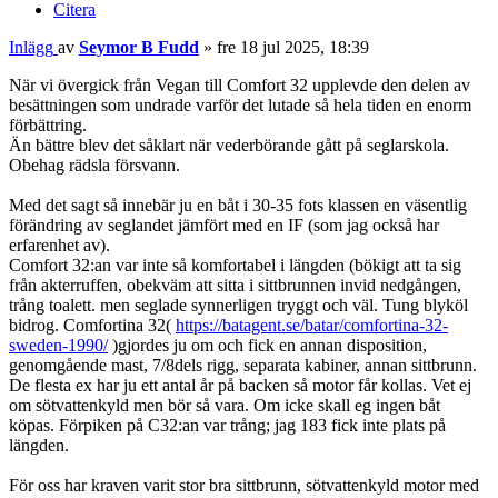
Citera
Inlägg
av
Seymor B Fudd
»
fre 18 jul 2025, 18:39
När vi övergick från Vegan till Comfort 32 upplevde den delen av
besättningen som undrade varför det lutade så hela tiden en enorm
förbättring.
Än bättre blev det såklart när vederbörande gått på seglarskola.
Obehag rädsla försvann.
Med det sagt så innebär ju en båt i 30-35 fots klassen en väsentlig
förändring av seglandet jämfört med en IF (som jag också har
erfarenhet av).
Comfort 32:an var inte så komfortabel i längden (bökigt att ta sig
från akterruffen, obekväm att sitta i sittbrunnen invid nedgången,
trång toalett. men seglade synnerligen tryggt och väl. Tung blyköl
bidrog. Comfortina 32(
https://batagent.se/batar/comfortina-32-
sweden-1990/
)gjordes ju om och fick en annan disposition,
genomgående mast, 7/8dels rigg, separata kabiner, annan sittbrunn.
De flesta ex har ju ett antal år på backen så motor får kollas. Vet ej
om sötvattenkyld men bör så vara. Om icke skall eg ingen båt
köpas. Förpiken på C32:an var trång; jag 183 fick inte plats på
längden.
För oss har kraven varit stor bra sittbrunn, sötvattenkyld motor med