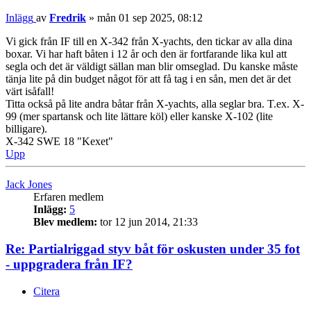
Inlägg
av
Fredrik
»
mån 01 sep 2025, 08:12
Vi gick från IF till en X-342 från X-yachts, den tickar av alla dina
boxar. Vi har haft båten i 12 år och den är fortfarande lika kul att
segla och det är väldigt sällan man blir omseglad. Du kanske måste
tänja lite på din budget något för att få tag i en sån, men det är det
värt isåfall!
Titta också på lite andra båtar från X-yachts, alla seglar bra. T.ex. X-
99 (mer spartansk och lite lättare köl) eller kanske X-102 (lite
billigare).
X-342 SWE 18 "Kexet"
Upp
Jack Jones
Erfaren medlem
Inlägg:
5
Blev medlem:
tor 12 jun 2014, 21:33
Re: Partialriggad styv båt för oskusten under 35 fot
- uppgradera från IF?
Citera