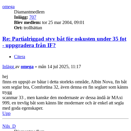
omega
Diamantmedlem
Inlägg:
707
Blev medlem:
tor 25 mar 2004, 09:01
Ort:
trollhättan
Re: Partialriggad styv båt för oskusten under 35 fot
- uppgradera från IF?
Citera
Inlägg
av
omega
»
mån 14 jul 2025, 11:17
hej
finns en uppsjö av båtar i detta storleks område, Albin Nova, fin båt
som seglar bra, Comfortina 32, även denna en fin seglare som känns
trygg
scanmar 33 , men kanske den modernaste av dessa ändå är MAxi
999, en trevlig båt som känns lite modernare och är enkel att segla
med goda egenskaper.
Upp
Nils_D