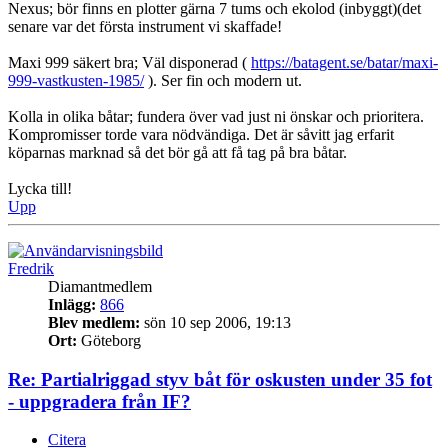
Nexus; bör finns en plotter gärna 7 tums och ekolod (inbyggt)(det
senare var det första instrument vi skaffade!
Maxi 999 säkert bra; Väl disponerad (
https://batagent.se/batar/maxi-
999-vastkusten-1985/
). Ser fin och modern ut.
Kolla in olika båtar; fundera över vad just ni önskar och prioritera.
Kompromisser torde vara nödvändiga. Det är såvitt jag erfarit
köparnas marknad så det bör gå att få tag på bra båtar.
Lycka till!
Upp
Fredrik
Diamantmedlem
Inlägg:
866
Blev medlem:
sön 10 sep 2006, 19:13
Ort:
Göteborg
Re: Partialriggad styv båt för oskusten under 35 fot
- uppgradera från IF?
Citera