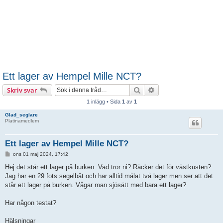
Ett lager av Hempel Mille NCT?
Sök
Avancerad sökning
Skriv svar
1 inlägg • Sida
1
av
1
Glad_seglare
Platinamedlem
Ett lager av Hempel Mille NCT?
I
ons 01 maj 2024, 17:42
n
l
Hej det står ett lager på burken. Vad tror ni? Räcker det för västkusten?
ä
Jag har en 29 fots segelbåt och har alltid målat två lager men ser att det
g
g
står ett lager på burken. Vågar man sjösätt med bara ett lager?
Har någon testat?
Hälsningar