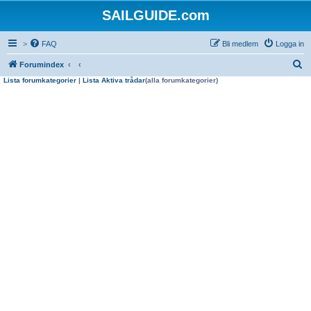
SAILGUIDE.com
>
FAQ
Bli medlem
Logga in
S
Forumindex
Lista forumkategorier
|
Lista Aktiva trådar
(alla forumkategorier)
ö
k