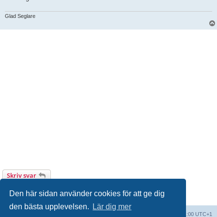
Glad Seglare
Skriv svar
1 inlägg • Sida
1
av
1
Den här sidan använder cookies för att ge dig
den bästa upplevelsen.
Lär dig mer
Forumindex
Alla tidsangivelser är UTC+01:00 UTC+1