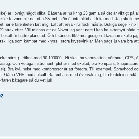
ke) är i övrigt något olika. Båtarna är nu kring 25 gamla så det är viktigt på al
ske farvand blir det ofta SV och sjön är inte alltid att leka med. Jag skulle p
t har erfarenheten lärt mig. Lätt att reva - rullfock måste. Bukiga segel - nix!
 strax efter. Vill minnas att de Novor jag varit nere i kan ha akterhytt både m
besett är bättre planerad. Ö h t kändes 999 mer gedigen. Bavarian skulle jag i
åtskilliga som kämpat med kryss i stora kryssvinklar. Men sägs ju vara bra att 
icke minst) - räkna med 90-100000:- Ni skall ha varmvatten, värmare, GPS, A
kssug. Och vettiga instrument; plotter med ekolod, bra kompass, knopmätare
l). Bra kyl, helst med kompressor är att föredra. Till exempel. Sprayhood oc
ra. Gärna VHF med selcall. Batteribank med övervakning, bra fördelningsrelä 
erfaren båtägare så du vet ju!!
02