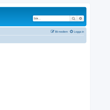
Sök
Avancerad söknin
Bli medlem
Logga in