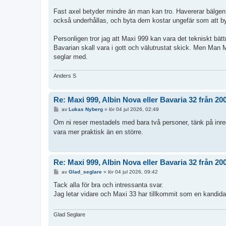
Fast axel betyder mindre än man kan tro. Havererar bälgen
också underhållas, och byta dem kostar ungefär som att byt
Personligen tror jag att Maxi 999 kan vara det tekniskt bät
Bavarian skall vara i gott och välutrustat skick. Men Man
seglar med.
Anders S
Re: Maxi 999, Albin Nova eller Bavaria 32 från 20
I
av
Lukas Nyberg
»
lör 04 jul 2026, 02:49
n
l
Om ni reser mestadels med bara två personer, tänk på inr
ä
vara mer praktisk än en större.
g
g
Re: Maxi 999, Albin Nova eller Bavaria 32 från 20
I
av
Glad_seglare
»
lör 04 jul 2026, 09:42
n
l
Tack alla för bra och intressanta svar.
ä
Jag letar vidare och Maxi 33 har tillkommit som en kandida
g
g
Glad Seglare