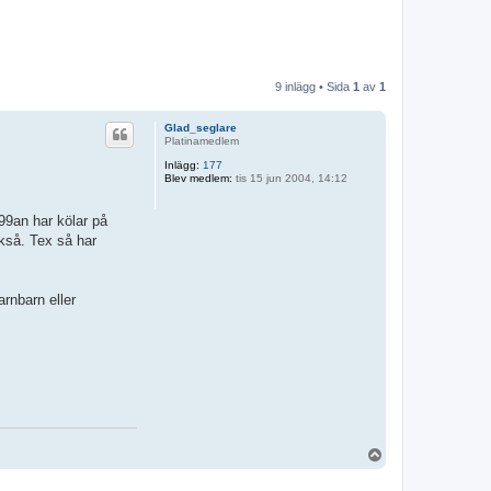
9 inlägg • Sida
1
av
1
Glad_seglare
Platinamedlem
Inlägg:
177
Blev medlem:
tis 15 jun 2004, 14:12
999an har kölar på
ckså. Tex så har
rnbarn eller
U
p
p