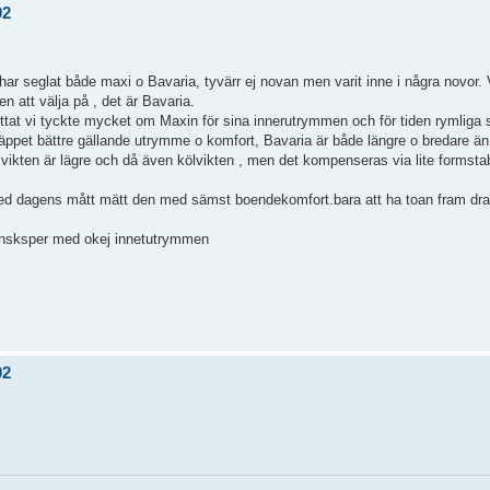
02
 har seglat både maxi o Bavaria, tyvärr ej novan men varit inne i några novor.
n att välja på , det är Bavaria.
tat vi tyckte mycket om Maxin för sina innerutrymmen och för tiden rymliga s
äppet bättre gällande utrymme o komfort, Bavaria är både längre o bredare än
vikten är lägre och då även kölvikten , men det kompenseras via lite formstabi
d dagens mått mätt den med sämst boendekomfort.bara att ha toan fram drar 
gensksper med okej innetutrymmen
02