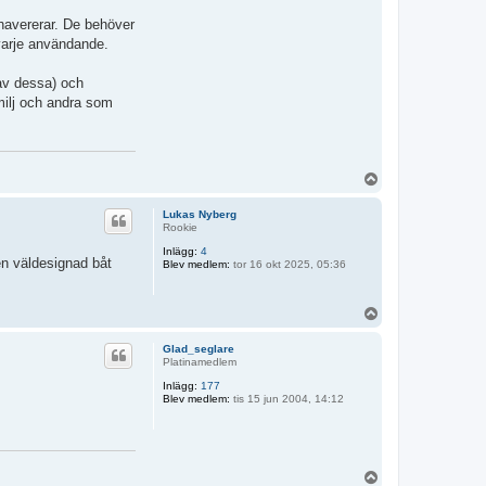
 havererar. De behöver
varje användande.
 av dessa) och
milj och andra som
U
p
p
Lukas Nyberg
Rookie
Inlägg:
4
 väldesignad båt
Blev medlem:
tor 16 okt 2025, 05:36
U
p
p
Glad_seglare
Platinamedlem
Inlägg:
177
Blev medlem:
tis 15 jun 2004, 14:12
U