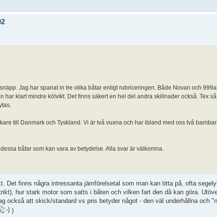
02
t snäpp. Jag har spanat in tre olika båtar enligt rubriceringen. Både Novan och 999a
ar klart mindre kölvikt. Det finns säkert en hel del andra skillnader också. Tex s
ytas.
kare till Danmark och Tyskland. Vi är två vuxna och har ibland med oss två barnbarn 
dessa båtar som kan vara av betydelse. Alla svar är välkomna.
kt. Det finns några intressanta jämförelsetal som man kan titta på, ofta segel
strikt), hur stark motor som satts i båten och vilken fart den då kan göra. Utö
jag också att skick/standard vs pris betyder något - den väl underhållna och 
)