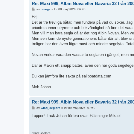
Re: Maxi 999, Albin Nova eller Bavaria 32 från 20
I
av
omega
»
lör 09 maj 2026, 06:40
n
l
Hej
ä
Det är tre trevliga båtar, men fundera på vad du söker, Jag
g
g
prioritera inner utrymme och bekvämlighet så finn det vara e
Men vill man bara segla då är det nog Albin Novan. Men vet
Men sen kom de nyste generationens båtar där allt blev sn
troligen har den även lägre mast och mindre segelyta. Total
Novan verkar vara den vassaste seglaren i gänget, men me
Där är Maxin ett snäpp bättre, även den har goda segele
Du kan jämföra lite sakta på sailboatdata.com
Mvh Johan
Re: Maxi 999, Albin Nova eller Bavaria 32 från 20
I
av
Glad_seglare
»
lör 09 maj 2026, 07:59
n
l
Toppen! Tack Johan för bra svar. Hälsningar Mikael
ä
g
g
Glad Seglare