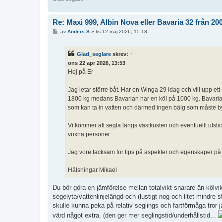
Re: Maxi 999, Albin Nova eller Bavaria 32 från 20
I
av
Anders S
»
tis 12 maj 2026, 15:18
n
l
ä
Glad_seglare
skrev:
↑
g
g
ons 22 apr 2026, 13:53
Hej på Er
Jag letar större båt. Har en Winga 29 idag och vill upp et
1800 kg medans Bavarian har en köl på 1000 kg. Bavarian h
som kan ta in vatten och därmed ingen bälg som måste b
Vi kommer att segla längs västkusten och eventuellt utstic
vuxna personer.
Jag vore tacksam för tips på aspekter och egenskaper på 
Hälsningar Mikael
Du bör göra en jämförelse mellan totalvikt snarare än kölvi
segelyta/vattenlinjelängd och (lustigt nog och litet mindre 
skulle kunna peka på relativ seglings och fartförmåga tror 
värd något extra. (den ger mer seglingstid/underhållstid...