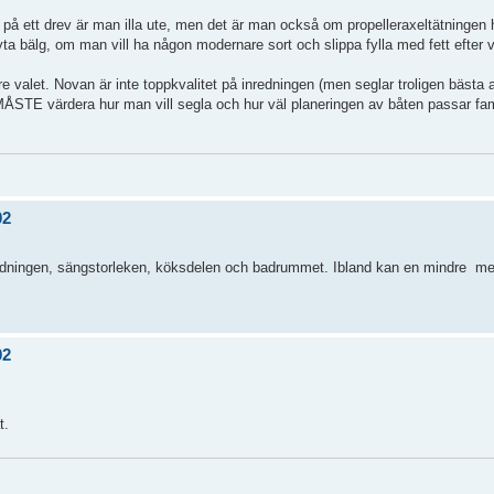
 på ett drev är man illa ute, men det är man också om propelleraxeltätningen
a bälg, om man vill ha någon modernare sort och slippa fylla med fett efter 
tre valet. Novan är inte toppkvalitet på inredningen (men seglar troligen bästa
 MÅSTE värdera hur man vill segla och hur väl planeringen av båten passar fa
02
edningen, sängstorleken, köksdelen och badrummet. Ibland kan en mindre
men
02
t.