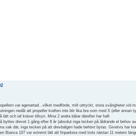
02
pellern var egenartad...vilket medförde, milt uttryckt, stora svårigheter vid 
utningen nedåt att propeller kraften inte blir lika bra som med S (eller annan 
så lätt och iaf kräver tillsyn. Mina 2 andra båtar därefter har haft
 byttes drevet 1 gång efter 8 år (absolut inga tecken på åldrande el behov av
ma sak där, inga tecken på att drevbälgen hade behövt bytas. Givetvis har kon
en Bianca 107 var extremt lätt att finparkera med trots nästan 11 meters läng