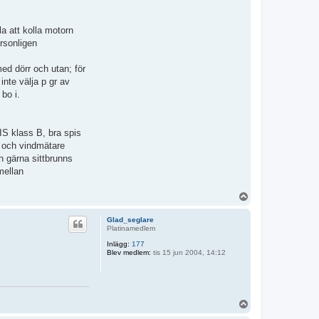
la att kolla motorn
ersonligen
ed dörr och utan; för
nte välja p gr av
bo i.
IS klass B, bra spis
 och vindmätare
h gärna sittbrunns
mellan
U
p
p
Glad_seglare
Platinamedlem
Inlägg:
177
Blev medlem:
tis 15 jun 2004, 14:12
U
p