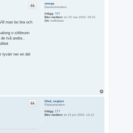
p
omega
Diamantmedlem
Inlägg:
707
Blev medlem:
tor 25 mar 2004, 09:01
Ort:
trollhättan
 Vill man bo bra och
along o sittbrunn
 de två andra ,
litet
tyvärr ner en del
U
p
p
Glad_seglare
Platinamedlem
Inlägg:
177
Blev medlem:
tis 15 jun 2004, 14:12