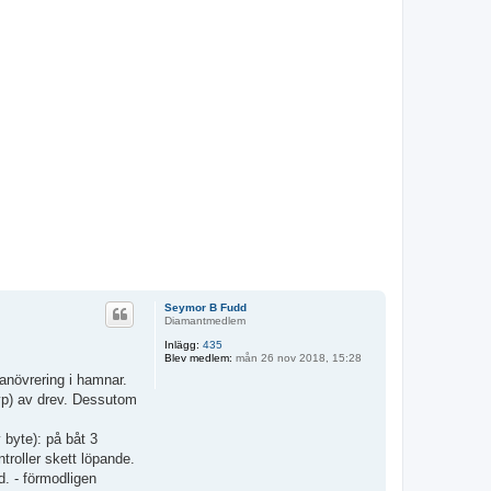
Seymor B Fudd
Diamantmedlem
Inlägg:
435
Blev medlem:
mån 26 nov 2018, 15:28
manövrering i hamnar.
typ) av drev. Dessutom
 byte): på båt 3
troller skett löpande.
d. - förmodligen