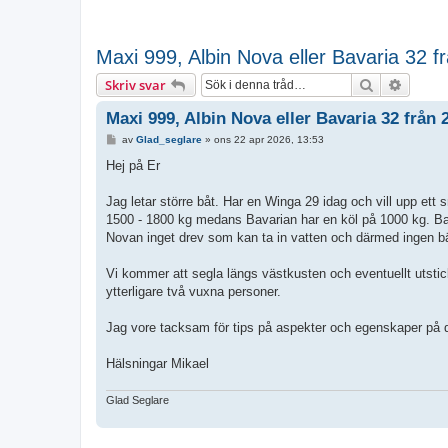
Maxi 999, Albin Nova eller Bavaria 32 f
Sök
Avance
Skriv svar
Maxi 999, Albin Nova eller Bavaria 32 från 
I
av
Glad_seglare
»
ons 22 apr 2026, 13:53
n
l
Hej på Er
ä
g
g
Jag letar större båt. Har en Winga 29 idag och vill upp ett 
1500 - 1800 kg medans Bavarian har en köl på 1000 kg. Bava
Novan inget drev som kan ta in vatten och därmed ingen 
Vi kommer att segla längs västkusten och eventuellt utstic
ytterligare två vuxna personer.
Jag vore tacksam för tips på aspekter och egenskaper på 
Hälsningar Mikael
Glad Seglare