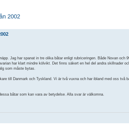
rån 2002
rad sökning
2002
snäpp. Jag har spanat in tre olika båtar enligt rubriceringen. Både Novan och 
rian har klart mindre kölvikt. Det finns säkert en hel del andra skillnader o
bälg som måste bytas.
kare till Danmark och Tyskland. Vi är två vuxna och har ibland med oss två ba
dessa båtar som kan vara av betydelse. Alla svar är välkomna.