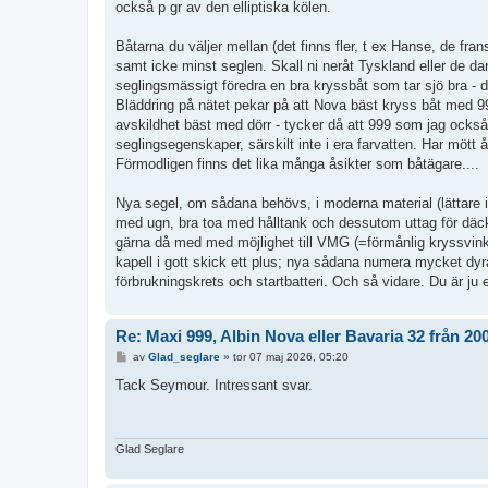
också p gr av den elliptiska kölen.
Båtarna du väljer mellan (det finns fler, t ex Hanse, de frans
samt icke minst seglen. Skall ni neråt Tyskland eller de dan
seglingsmässigt föredra en bra kryssbåt som tar sjö bra - de
Bläddring på nätet pekar på att Nova bäst kryss båt med 999
avskildhet bäst med dörr - tycker då att 999 som jag också 
seglingsegenskaper, särskilt inte i era farvatten. Har mött 
Förmodligen finns det lika många åsikter som båtägare....
Nya segel, om sådana behövs, i moderna material (lättare 
med ugn, bra toa med hålltank och dessutom uttag för däc
gärna då med med möjlighet till VMG (=förmånlig kryssvinke
kapell i gott skick ett plus; nya sådana numera mycket dy
förbrukningskrets och startbatteri. Och så vidare. Du är ju 
Re: Maxi 999, Albin Nova eller Bavaria 32 från 20
I
av
Glad_seglare
»
tor 07 maj 2026, 05:20
n
l
Tack Seymour. Intressant svar.
ä
g
g
Glad Seglare