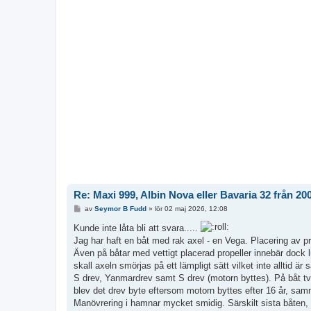
Re: Maxi 999, Albin Nova eller Bavaria 32 från 20
I
av
Seymor B Fudd
»
lör 02 maj 2026, 12:08
n
l
Kunde inte låta bli att svara.....
ä
Jag har haft en båt med rak axel - en Vega. Placering av pro
g
g
Även på båtar med vettigt placerad propeller innebär dock l
skall axeln smörjas på ett lämpligt sätt vilket inte alltid är 
S drev, Yanmardrev samt S drev (motorn byttes). På båt två
blev det drev byte eftersom motorn byttes efter 16 år, sam
Manövrering i hamnar mycket smidig. Särskilt sista båten, 