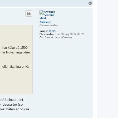
U
p
p
Anders S
Diamantmedlem
Inlägg:
11722
Blev medlem:
fre 20 maj 2005, 07:23
Ort:
Sandö hamn (Onsala)
n har kölar på 1500 -
å har Novan inget drev
eller ytterligare två
yta/deplacement,
ver dessa tre (som
"nya" båten är också