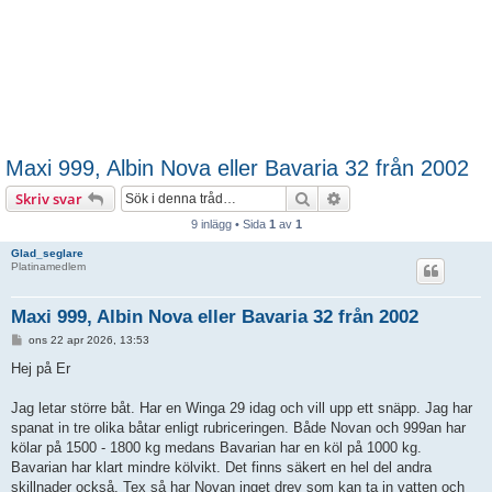
Maxi 999, Albin Nova eller Bavaria 32 från 2002
Sök
Avancerad sökning
Skriv svar
9 inlägg • Sida
1
av
1
Glad_seglare
Platinamedlem
Maxi 999, Albin Nova eller Bavaria 32 från 2002
I
ons 22 apr 2026, 13:53
n
l
Hej på Er
ä
g
g
Jag letar större båt. Har en Winga 29 idag och vill upp ett snäpp. Jag har
spanat in tre olika båtar enligt rubriceringen. Både Novan och 999an har
kölar på 1500 - 1800 kg medans Bavarian har en köl på 1000 kg.
Bavarian har klart mindre kölvikt. Det finns säkert en hel del andra
skillnader också. Tex så har Novan inget drev som kan ta in vatten och