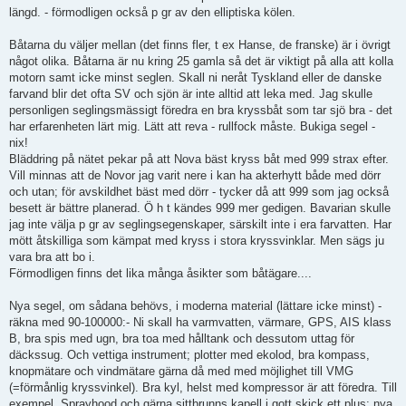
längd. - förmodligen också p gr av den elliptiska kölen.
Båtarna du väljer mellan (det finns fler, t ex Hanse, de franske) är i övrigt
något olika. Båtarna är nu kring 25 gamla så det är viktigt på alla att kolla
motorn samt icke minst seglen. Skall ni neråt Tyskland eller de danske
farvand blir det ofta SV och sjön är inte alltid att leka med. Jag skulle
personligen seglingsmässigt föredra en bra kryssbåt som tar sjö bra - det
har erfarenheten lärt mig. Lätt att reva - rullfock måste. Bukiga segel -
nix!
Bläddring på nätet pekar på att Nova bäst kryss båt med 999 strax efter.
Vill minnas att de Novor jag varit nere i kan ha akterhytt både med dörr
och utan; för avskildhet bäst med dörr - tycker då att 999 som jag också
besett är bättre planerad. Ö h t kändes 999 mer gedigen. Bavarian skulle
jag inte välja p gr av seglingsegenskaper, särskilt inte i era farvatten. Har
mött åtskilliga som kämpat med kryss i stora kryssvinklar. Men sägs ju
vara bra att bo i.
Förmodligen finns det lika många åsikter som båtägare....
Nya segel, om sådana behövs, i moderna material (lättare icke minst) -
räkna med 90-100000:- Ni skall ha varmvatten, värmare, GPS, AIS klass
B, bra spis med ugn, bra toa med hålltank och dessutom uttag för
däckssug. Och vettiga instrument; plotter med ekolod, bra kompass,
knopmätare och vindmätare gärna då med med möjlighet till VMG
(=förmånlig kryssvinkel). Bra kyl, helst med kompressor är att föredra. Till
exempel. Sprayhood och gärna sittbrunns kapell i gott skick ett plus; nya