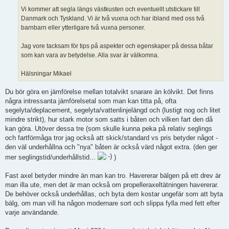
Vi kommer att segla längs västkusten och eventuellt utstickare till
Danmark och Tyskland. Vi är två vuxna och har ibland med oss två
barnbarn eller ytterligare två vuxna personer.
Jag vore tacksam för tips på aspekter och egenskaper på dessa båtar
som kan vara av betydelse. Alla svar är välkomna.
Hälsningar Mikael
Du bör göra en jämförelse mellan totalvikt snarare än kölvikt. Det finns
några intressanta jämförelsetal som man kan titta på, ofta
segelyta/deplacement, segelyta/vattenlinjelängd och (lustigt nog och litet
mindre strikt), hur stark motor som satts i båten och vilken fart den då
kan göra. Utöver dessa tre (som skulle kunna peka på relativ seglings
och fartförmåga tror jag också att skick/standard vs pris betyder något -
den väl underhållna och "nya" båten är också värd något extra. (den ger
mer seglingstid/underhållstid...
)
Fast axel betyder mindre än man kan tro. Havererar bälgen på ett drev är
man illa ute, men det är man också om propelleraxeltätningen havererar.
De behöver också underhållas, och byta dem kostar ungefär som att byta
bälg, om man vill ha någon modernare sort och slippa fylla med fett efter
varje användande.