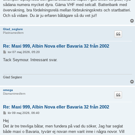
sådana numera mycket dyra. Gärna VHF med selcall. Batteribank med
övervakning, bra fördelningsrelä mellan förbrukningskrets och startbatteri.
Och så vidare. Du är ju erfaren båtägare så du vet ju!!
Glad_seglare
Platinamedlem
Re: Maxi 999, Albin Nova eller Bavaria 32 från 2002
I
tor 07 maj 2026, 05:20
n
l
Tack Seymour. Intressant svar.
ä
g
g
Glad Seglare
omega
Diamantmedlem
Re: Maxi 999, Albin Nova eller Bavaria 32 från 2002
I
lör 09 maj 2026, 06:40
n
l
Hej
ä
Det är tre trevliga båtar, men fundera på vad du söker, Jag har seglat
g
g
både maxi o Bavaria, tyvärr ej novan men varit inne i några novor. Vill