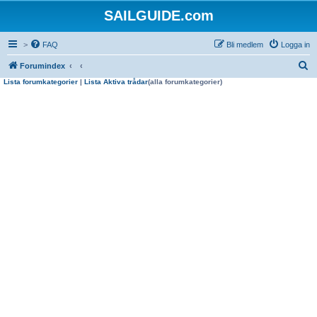
SAILGUIDE.com
>
FAQ
Bli medlem
Logga in
S
Forumindex
Lista forumkategorier
|
Lista Aktiva trådar
(alla forumkategorier)
ö
k