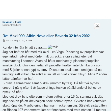
Seymor B Fudd
Diamantmedlem
Re: Maxi 999, Albin Nova eller Bavaria 32 från 2002
I
lör 02 maj 2026, 12:08
n
l
Kunde inte låta bli att svara.....
ä
Jag har haft en båt med rak axel - en Vega. Placering av propellern var
g
g
egenartad...vilket medförde, milt uttryckt, stora svårigheter vid
manövrering i hamnar. Även på båtar med vettigt placerad propeller
innebär dock lutningen nedåt att propeller kraften inte blir lika bra som
med S (eller annan typ) av drev. Dessutom skall axeln smörjas på ett
lämpligt sätt vilket inte alltid är så lätt och iaf kräver tillsyn. Mina 2 andra
båtar därefter har haft
S drev, Yanmardrev samt S drev (motorn byttes). På båt två byttes
drevet 1 gång efter 8 år (absolut inga tecken på åldrande el behov av
byte): på båt 3
blev det drev byte eftersom motorn byttes efter 16 år, samma sak där,
inga tecken på att drevbälgen hade behövt bytas. Givetvis har kontroller
skett löpande. Manövrering i hamnar mycket smidig. Särskilt sista båten,
en Bianca 107 var extremt lätt att finparkera med trots nästan 11 meters