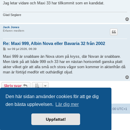
ä
Jag letar vidare och Maxi 33 har tillkommit som en kandidat.
g
g
Glad Seglare
Jack Jones
Erfaren medlem
Re: Maxi 999, Albin Nova eller Bavaria 32 från 2002
I
tor 09 jul 2026, 06:39
n
l
Maxi 999 är snabbare än Nova utom på kryss, där Novan är snabbare.
ä
Men tänk på att både 999 och 33 har en nästan horisontell ganska platt
g
g
akter vilket gör att alla små och stora vågor som kommer in akterifrån då
man är förtöjd medför ett outhärdligt oljud.
Skriv svar
9 inlägg • Sida
1
av
1
Den här sidan använder cookies för att ge dig
den bästa upplevelsen.
Lär dig mer
Forumindex
Alla tidsangivelser är UTC+01:00 UTC+1
Uppfattat!
Drivs av
phpBB
® Forum Software © phpBB Limited
Swedish translation by
phpBB Sweden
© 2006-2018
Integritetspolicy
|
Användarvillkor