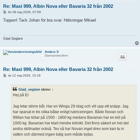
Re: Maxi 999, Albin Nova eller Bavaria 32 från 2002
I
lör 09 maj 2026, 07:59
n
l
Toppen! Tack Johan för bra svar. Hälsningar Mikael
ä
g
g
Glad Seglare
Anders S
Diamantmedlem
Re: Maxi 999, Albin Nova eller Bavaria 32 från 2002
I
tis 12 maj 2026, 15:18
n
l
ä
Glad_seglare
skrev:
↑
g
g
Hej på Er
Jag letar större båt. Har en Winga 29 idag och vill upp ett snäpp. Jag
har spanat in tre olika båtar enligt rubriceringen. Både Novan och
999an har kölar på 1500 - 1800 kg medans Bavarian har en köl på
1000 kg. Bavarian har klart mindre kölvikt. Det finns säkert en hel del
andra skillnader också. Tex så har Novan inget drev som kan ta in
vatten och därmed ingen bälg som måste bytas.