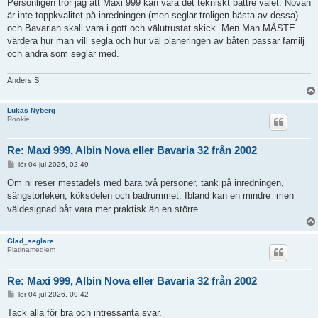
Personligen tror jag att Maxi 999 kan vara det tekniskt bättre valet. Novan
är inte toppkvalitet på inredningen (men seglar troligen bästa av dessa)
och Bavarian skall vara i gott och välutrustat skick. Men Man MÅSTE
värdera hur man vill segla och hur väl planeringen av båten passar familj
och andra som seglar med.
Anders S
Lukas Nyberg
Rookie
Re: Maxi 999, Albin Nova eller Bavaria 32 från 2002
I
lör 04 jul 2026, 02:49
n
l
Om ni reser mestadels med bara två personer, tänk på inredningen,
ä
sängstorleken, köksdelen och badrummet. Ibland kan en mindre
men
g
g
väldesignad båt vara mer praktisk än en större.
Glad_seglare
Platinamedlem
Re: Maxi 999, Albin Nova eller Bavaria 32 från 2002
I
lör 04 jul 2026, 09:42
n
l
Tack alla för bra och intressanta svar.