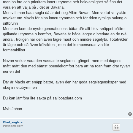
man bo bra och prioritera inner utrymme och bekvämlighet så finn det
vara en att välja på , det är Bavaria.
Men vill man bara segla då är det nog Albin Novan. Men vettat vi tyckte
mycket om Maxin för sina innerutrymmen och för tiden rymliga salong o
sittbrunn
Men sen kom de nyste generationens båtar där allt blev snäppet bättre
gällande utrymme o komfort, Bavaria är både längre o bredare än de två
andra , troligen har den även lägre mast och mindre segelyta. Totalvikten
är lägre och då även kölvikten , men det kompenseras via lite
formstabilitet
Novan verkar vara den vassaste seglaren i gänget, men med dagens
mått mätt den med sämst boendekomfort.bara att ha toan fram drar tyvärr
ner en del
Där är Maxin ett snäpp bättre, även den har goda segelegensksper med
okej innetutrymmen
Du kan jämföra lite sakta på sailboatdata.com
Mvh Johan
Glad_seglare
Platinamedlem