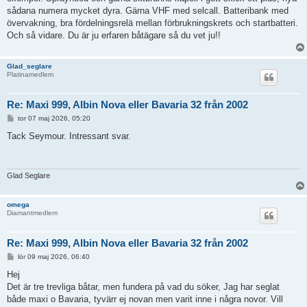
sådana numera mycket dyra. Gärna VHF med selcall. Batteribank med
övervakning, bra fördelningsrelä mellan förbrukningskrets och startbatteri.
Och så vidare. Du är ju erfaren båtägare så du vet ju!!
Glad_seglare
Platinamedlem
Re: Maxi 999, Albin Nova eller Bavaria 32 från 2002
I
tor 07 maj 2026, 05:20
n
l
Tack Seymour. Intressant svar.
ä
g
g
Glad Seglare
omega
Diamantmedlem
Re: Maxi 999, Albin Nova eller Bavaria 32 från 2002
I
lör 09 maj 2026, 06:40
n
l
Hej
ä
Det är tre trevliga båtar, men fundera på vad du söker, Jag har seglat
g
g
både maxi o Bavaria, tyvärr ej novan men varit inne i några novor. Vill