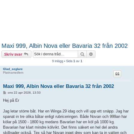
Maxi 999, Albin Nova eller Bavaria 32 från 2002
Sök
Avancerad sökning
Skriv svar
9 inlägg • Sida
1
av
1
Glad_seglare
Platinamedlem
Maxi 999, Albin Nova eller Bavaria 32 från 2002
I
ons 22 apr 2026, 13:53
n
l
Hej på Er
ä
g
g
Jag letar större båt. Har en Winga 29 idag och vill upp ett snäpp. Jag har
spanat in tre olika båtar enligt rubriceringen. Både Novan och 999an har
kölar på 1500 - 1800 kg medans Bavarian har en köl på 1000 kg.
Bavarian har klart mindre kölvikt. Det finns säkert en hel del andra
skillnader också. Tex så har Novan inget drev som kan ta in vatten och