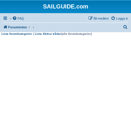
SAILGUIDE.com
>
FAQ
Bli medlem
Logga in
S
Forumindex
Lista forumkategorier
|
Lista Aktiva trådar
(alla forumkategorier)
ö
k