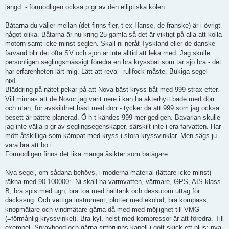
längd. - förmodligen också p gr av den elliptiska kölen.
Båtarna du väljer mellan (det finns fler, t ex Hanse, de franske) är i övrigt
något olika. Båtarna är nu kring 25 gamla så det är viktigt på alla att kolla
motorn samt icke minst seglen. Skall ni neråt Tyskland eller de danske
farvand blir det ofta SV och sjön är inte alltid att leka med. Jag skulle
personligen seglingsmässigt föredra en bra kryssbåt som tar sjö bra - det
har erfarenheten lärt mig. Lätt att reva - rullfock måste. Bukiga segel -
nix!
Bläddring på nätet pekar på att Nova bäst kryss båt med 999 strax efter.
Vill minnas att de Novor jag varit nere i kan ha akterhytt både med dörr
och utan; för avskildhet bäst med dörr - tycker då att 999 som jag också
besett är bättre planerad. Ö h t kändes 999 mer gedigen. Bavarian skulle
jag inte välja p gr av seglingsegenskaper, särskilt inte i era farvatten. Har
mött åtskilliga som kämpat med kryss i stora kryssvinklar. Men sägs ju
vara bra att bo i.
Förmodligen finns det lika många åsikter som båtägare....
Nya segel, om sådana behövs, i moderna material (lättare icke minst) -
räkna med 90-100000:- Ni skall ha varmvatten, värmare, GPS, AIS klass
B, bra spis med ugn, bra toa med hålltank och dessutom uttag för
däckssug. Och vettiga instrument; plotter med ekolod, bra kompass,
knopmätare och vindmätare gärna då med med möjlighet till VMG
(=förmånlig kryssvinkel). Bra kyl, helst med kompressor är att föredra. Till
exempel. Sprayhood och gärna sittbrunns kapell i gott skick ett plus; nya