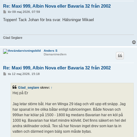
Re: Maxi 999, Albin Nova eller Bavaria 32 från 2002
I
lör 09 maj 2026, 07:59
n
l
Toppen! Tack Johan för bra svar. Hälsningar Mikael
ä
g
g
Glad Seglare
Anders S
Diamantmedlem
Re: Maxi 999, Albin Nova eller Bavaria 32 från 2002
I
tis 12 maj 2026, 15:18
n
l
ä
Glad_seglare
skrev:
↑
g
g
Hej på Er
Jag letar större båt. Har en Winga 29 idag och vill upp ett snäpp. Jag
har spanat in tre olika båtar enligt rubriceringen. Både Novan och
999an har kölar på 1500 - 1800 kg medans Bavarian har en köl på
1000 kg. Bavarian har klart mindre kölvikt. Det finns säkert en hel del
andra skillnader också. Tex så har Novan inget drev som kan ta in
vatten och därmed ingen bälg som måste bytas.