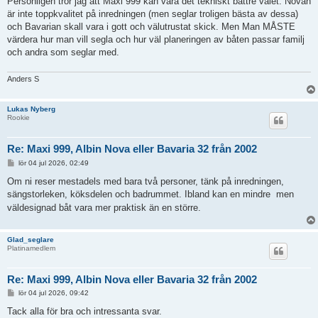
Personligen tror jag att Maxi 999 kan vara det tekniskt bättre valet. Novan
är inte toppkvalitet på inredningen (men seglar troligen bästa av dessa)
och Bavarian skall vara i gott och välutrustat skick. Men Man MÅSTE
värdera hur man vill segla och hur väl planeringen av båten passar familj
och andra som seglar med.
Anders S
Lukas Nyberg
Rookie
Re: Maxi 999, Albin Nova eller Bavaria 32 från 2002
I
lör 04 jul 2026, 02:49
n
l
Om ni reser mestadels med bara två personer, tänk på inredningen,
ä
sängstorleken, köksdelen och badrummet. Ibland kan en mindre
men
g
g
väldesignad båt vara mer praktisk än en större.
Glad_seglare
Platinamedlem
Re: Maxi 999, Albin Nova eller Bavaria 32 från 2002
I
lör 04 jul 2026, 09:42
n
l
Tack alla för bra och intressanta svar.
ä