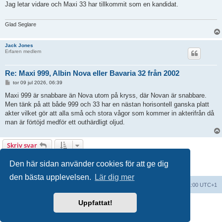
Jag letar vidare och Maxi 33 har tillkommit som en kandidat.
g
g
Glad Seglare
Jack Jones
Erfaren medlem
Re: Maxi 999, Albin Nova eller Bavaria 32 från 2002
I
tor 09 jul 2026, 06:39
n
l
Maxi 999 är snabbare än Nova utom på kryss, där Novan är snabbare.
ä
Men tänk på att både 999 och 33 har en nästan horisontell ganska platt
g
g
akter vilket gör att alla små och stora vågor som kommer in akterifrån då
man är förtöjd medför ett outhärdligt oljud.
Skriv svar
9 inlägg • Sida
1
av
1
Den här sidan använder cookies för att ge dig
den bästa upplevelsen.
Lär dig mer
Forumindex
Alla tidsangivelser är UTC+01:00 UTC+1
Uppfattat!
Drivs av
phpBB
® Forum Software © phpBB Limited
Swedish translation by
phpBB Sweden
© 2006-2018
Integritetspolicy
|
Användarvillkor