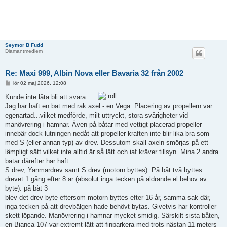
Seymor B Fudd
Diamantmedlem
Re: Maxi 999, Albin Nova eller Bavaria 32 från 2002
I
lör 02 maj 2026, 12:08
n
l
Kunde inte låta bli att svara.....
ä
Jag har haft en båt med rak axel - en Vega. Placering av propellern var
g
g
egenartad...vilket medförde, milt uttryckt, stora svårigheter vid
manövrering i hamnar. Även på båtar med vettigt placerad propeller
innebär dock lutningen nedåt att propeller kraften inte blir lika bra som
med S (eller annan typ) av drev. Dessutom skall axeln smörjas på ett
lämpligt sätt vilket inte alltid är så lätt och iaf kräver tillsyn. Mina 2 andra
båtar därefter har haft
S drev, Yanmardrev samt S drev (motorn byttes). På båt två byttes
drevet 1 gång efter 8 år (absolut inga tecken på åldrande el behov av
byte): på båt 3
blev det drev byte eftersom motorn byttes efter 16 år, samma sak där,
inga tecken på att drevbälgen hade behövt bytas. Givetvis har kontroller
skett löpande. Manövrering i hamnar mycket smidig. Särskilt sista båten,
en Bianca 107 var extremt lätt att finparkera med trots nästan 11 meters