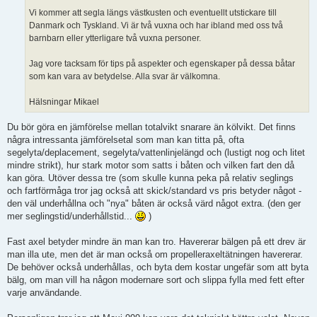
Vi kommer att segla längs västkusten och eventuellt utstickare till
Danmark och Tyskland. Vi är två vuxna och har ibland med oss två
barnbarn eller ytterligare två vuxna personer.
Jag vore tacksam för tips på aspekter och egenskaper på dessa båtar
som kan vara av betydelse. Alla svar är välkomna.
Hälsningar Mikael
Du bör göra en jämförelse mellan totalvikt snarare än kölvikt. Det finns
några intressanta jämförelsetal som man kan titta på, ofta
segelyta/deplacement, segelyta/vattenlinjelängd och (lustigt nog och litet
mindre strikt), hur stark motor som satts i båten och vilken fart den då
kan göra. Utöver dessa tre (som skulle kunna peka på relativ seglings
och fartförmåga tror jag också att skick/standard vs pris betyder något -
den väl underhållna och "nya" båten är också värd något extra. (den ger
mer seglingstid/underhållstid...
)
Fast axel betyder mindre än man kan tro. Havererar bälgen på ett drev är
man illa ute, men det är man också om propelleraxeltätningen havererar.
De behöver också underhållas, och byta dem kostar ungefär som att byta
bälg, om man vill ha någon modernare sort och slippa fylla med fett efter
varje användande.