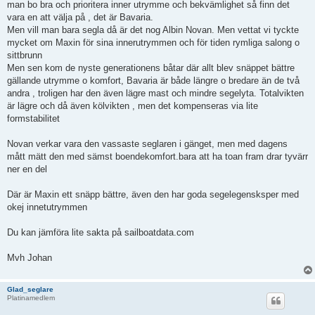
man bo bra och prioritera inner utrymme och bekvämlighet så finn det
vara en att välja på , det är Bavaria.
Men vill man bara segla då är det nog Albin Novan. Men vettat vi tyckte
mycket om Maxin för sina innerutrymmen och för tiden rymliga salong o
sittbrunn
Men sen kom de nyste generationens båtar där allt blev snäppet bättre
gällande utrymme o komfort, Bavaria är både längre o bredare än de två
andra , troligen har den även lägre mast och mindre segelyta. Totalvikten
är lägre och då även kölvikten , men det kompenseras via lite
formstabilitet
Novan verkar vara den vassaste seglaren i gänget, men med dagens
mått mätt den med sämst boendekomfort.bara att ha toan fram drar tyvärr
ner en del
Där är Maxin ett snäpp bättre, även den har goda segelegensksper med
okej innetutrymmen
Du kan jämföra lite sakta på sailboatdata.com
Mvh Johan
Glad_seglare
Platinamedlem