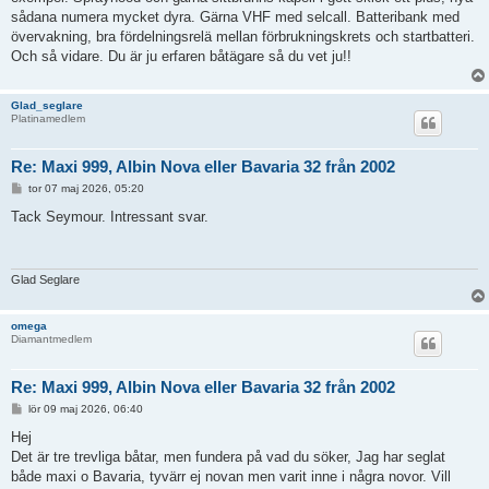
sådana numera mycket dyra. Gärna VHF med selcall. Batteribank med
övervakning, bra fördelningsrelä mellan förbrukningskrets och startbatteri.
Och så vidare. Du är ju erfaren båtägare så du vet ju!!
Glad_seglare
Platinamedlem
Re: Maxi 999, Albin Nova eller Bavaria 32 från 2002
I
tor 07 maj 2026, 05:20
n
l
Tack Seymour. Intressant svar.
ä
g
g
Glad Seglare
omega
Diamantmedlem
Re: Maxi 999, Albin Nova eller Bavaria 32 från 2002
I
lör 09 maj 2026, 06:40
n
l
Hej
ä
Det är tre trevliga båtar, men fundera på vad du söker, Jag har seglat
g
g
både maxi o Bavaria, tyvärr ej novan men varit inne i några novor. Vill