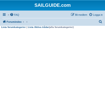
SAILGUIDE.com
>
FAQ
Bli medlem
Logga in
S
Forumindex
Lista forumkategorier
|
Lista Aktiva trådar
(alla forumkategorier)
ö
k