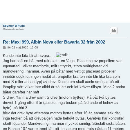
Seymor B Fudd
Diamantmedlem
Re: Maxi 999, Albin Nova eller Bavaria 32 från 2002
I
lör 02 maj 2026, 12:08
n
l
Kunde inte låta bli att svara.....
ä
Jag har haft en båt med rak axel - en Vega. Placering av propellern var
g
g
egenartad...vilket medförde, milt uttryckt, stora svårigheter vid
manövrering i hamnar. Även på båtar med vettigt placerad propeller
innebär dock lutningen nedåt att propeller kraften inte blir lika bra som
med S (eller annan typ) av drev. Dessutom skall axeln smörjas på ett
lämpligt sätt vilket inte alltid är så lätt och iaf kräver tillsyn. Mina 2 andra
båtar därefter har haft
S drev, Yanmardrev samt S drev (motorn byttes). På båt två byttes
drevet 1 gång efter 8 år (absolut inga tecken på åldrande el behov av
byte): på båt 3
blev det drev byte eftersom motorn byttes efter 16 år, samma sak där,
inga tecken på att drevbälgen hade behövt bytas. Givetvis har kontroller
skett löpande. Manövrering i hamnar mycket smidig. Särskilt sista båten,
en Bianca 107 var extremt lätt att finparkera med trots nästan 11 meters