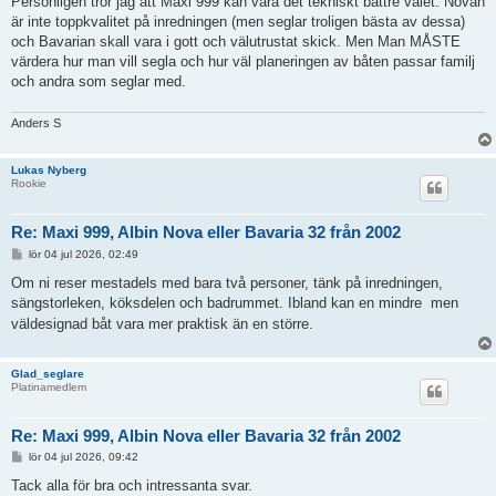
Personligen tror jag att Maxi 999 kan vara det tekniskt bättre valet. Novan
är inte toppkvalitet på inredningen (men seglar troligen bästa av dessa)
och Bavarian skall vara i gott och välutrustat skick. Men Man MÅSTE
värdera hur man vill segla och hur väl planeringen av båten passar familj
och andra som seglar med.
Anders S
Lukas Nyberg
Rookie
Re: Maxi 999, Albin Nova eller Bavaria 32 från 2002
I
lör 04 jul 2026, 02:49
n
l
Om ni reser mestadels med bara två personer, tänk på inredningen,
ä
sängstorleken, köksdelen och badrummet. Ibland kan en mindre
men
g
g
väldesignad båt vara mer praktisk än en större.
Glad_seglare
Platinamedlem
Re: Maxi 999, Albin Nova eller Bavaria 32 från 2002
I
lör 04 jul 2026, 09:42
n
l
Tack alla för bra och intressanta svar.
ä