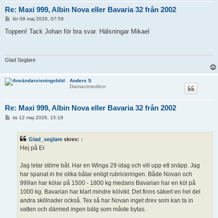
Re: Maxi 999, Albin Nova eller Bavaria 32 från 2002
I
lör 09 maj 2026, 07:59
n
l
Toppen! Tack Johan för bra svar. Hälsningar Mikael
ä
g
g
Glad Seglare
Anders S
Diamantmedlem
Re: Maxi 999, Albin Nova eller Bavaria 32 från 2002
I
tis 12 maj 2026, 15:18
n
l
ä
Glad_seglare
skrev:
↑
g
g
Hej på Er
Jag letar större båt. Har en Winga 29 idag och vill upp ett snäpp. Jag
har spanat in tre olika båtar enligt rubriceringen. Både Novan och
999an har kölar på 1500 - 1800 kg medans Bavarian har en köl på
1000 kg. Bavarian har klart mindre kölvikt. Det finns säkert en hel del
andra skillnader också. Tex så har Novan inget drev som kan ta in
vatten och därmed ingen bälg som måste bytas.