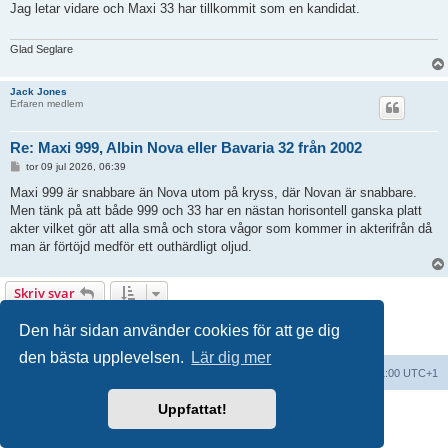
Jag letar vidare och Maxi 33 har tillkommit som en kandidat.
g
g
Glad Seglare
Jack Jones
Erfaren medlem
Re: Maxi 999, Albin Nova eller Bavaria 32 från 2002
I
tor 09 jul 2026, 06:39
n
l
Maxi 999 är snabbare än Nova utom på kryss, där Novan är snabbare.
ä
Men tänk på att både 999 och 33 har en nästan horisontell ganska platt
g
g
akter vilket gör att alla små och stora vågor som kommer in akterifrån då
man är förtöjd medför ett outhärdligt oljud.
Skriv svar
9 inlägg • Sida
1
av
1
Den här sidan använder cookies för att ge dig
den bästa upplevelsen.
Lär dig mer
Forumindex
Alla tidsangivelser är UTC+01:00 UTC+1
Uppfattat!
Drivs av
phpBB
® Forum Software © phpBB Limited
Swedish translation by
phpBB Sweden
© 2006-2018
Integritetspolicy
|
Användarvillkor