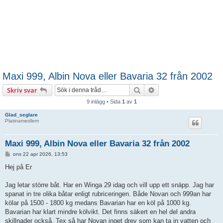
Maxi 999, Albin Nova eller Bavaria 32 från 2002
Sök
Avancerad sökning
Skriv svar
9 inlägg • Sida
1
av
1
Glad_seglare
Platinamedlem
Maxi 999, Albin Nova eller Bavaria 32 från 2002
I
ons 22 apr 2026, 13:53
n
l
Hej på Er
ä
g
g
Jag letar större båt. Har en Winga 29 idag och vill upp ett snäpp. Jag har
spanat in tre olika båtar enligt rubriceringen. Både Novan och 999an har
kölar på 1500 - 1800 kg medans Bavarian har en köl på 1000 kg.
Bavarian har klart mindre kölvikt. Det finns säkert en hel del andra
skillnader också. Tex så har Novan inget drev som kan ta in vatten och