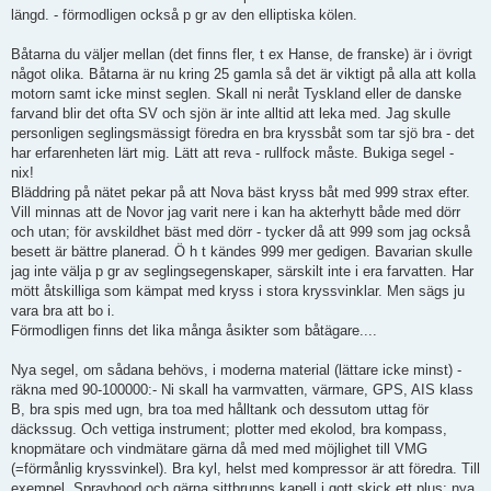
längd. - förmodligen också p gr av den elliptiska kölen.
Båtarna du väljer mellan (det finns fler, t ex Hanse, de franske) är i övrigt
något olika. Båtarna är nu kring 25 gamla så det är viktigt på alla att kolla
motorn samt icke minst seglen. Skall ni neråt Tyskland eller de danske
farvand blir det ofta SV och sjön är inte alltid att leka med. Jag skulle
personligen seglingsmässigt föredra en bra kryssbåt som tar sjö bra - det
har erfarenheten lärt mig. Lätt att reva - rullfock måste. Bukiga segel -
nix!
Bläddring på nätet pekar på att Nova bäst kryss båt med 999 strax efter.
Vill minnas att de Novor jag varit nere i kan ha akterhytt både med dörr
och utan; för avskildhet bäst med dörr - tycker då att 999 som jag också
besett är bättre planerad. Ö h t kändes 999 mer gedigen. Bavarian skulle
jag inte välja p gr av seglingsegenskaper, särskilt inte i era farvatten. Har
mött åtskilliga som kämpat med kryss i stora kryssvinklar. Men sägs ju
vara bra att bo i.
Förmodligen finns det lika många åsikter som båtägare....
Nya segel, om sådana behövs, i moderna material (lättare icke minst) -
räkna med 90-100000:- Ni skall ha varmvatten, värmare, GPS, AIS klass
B, bra spis med ugn, bra toa med hålltank och dessutom uttag för
däckssug. Och vettiga instrument; plotter med ekolod, bra kompass,
knopmätare och vindmätare gärna då med med möjlighet till VMG
(=förmånlig kryssvinkel). Bra kyl, helst med kompressor är att föredra. Till
exempel. Sprayhood och gärna sittbrunns kapell i gott skick ett plus; nya