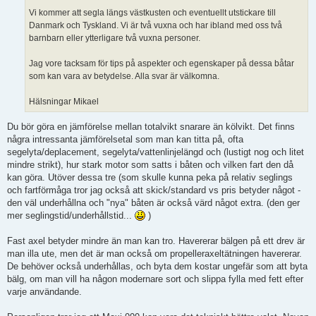
Vi kommer att segla längs västkusten och eventuellt utstickare till
Danmark och Tyskland. Vi är två vuxna och har ibland med oss två
barnbarn eller ytterligare två vuxna personer.
Jag vore tacksam för tips på aspekter och egenskaper på dessa båtar
som kan vara av betydelse. Alla svar är välkomna.
Hälsningar Mikael
Du bör göra en jämförelse mellan totalvikt snarare än kölvikt. Det finns
några intressanta jämförelsetal som man kan titta på, ofta
segelyta/deplacement, segelyta/vattenlinjelängd och (lustigt nog och litet
mindre strikt), hur stark motor som satts i båten och vilken fart den då
kan göra. Utöver dessa tre (som skulle kunna peka på relativ seglings
och fartförmåga tror jag också att skick/standard vs pris betyder något -
den väl underhållna och "nya" båten är också värd något extra. (den ger
mer seglingstid/underhållstid...
)
Fast axel betyder mindre än man kan tro. Havererar bälgen på ett drev är
man illa ute, men det är man också om propelleraxeltätningen havererar.
De behöver också underhållas, och byta dem kostar ungefär som att byta
bälg, om man vill ha någon modernare sort och slippa fylla med fett efter
varje användande.