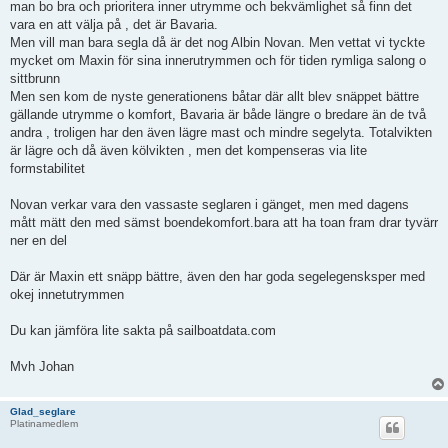
man bo bra och prioritera inner utrymme och bekvämlighet så finn det
vara en att välja på , det är Bavaria.
Men vill man bara segla då är det nog Albin Novan. Men vettat vi tyckte
mycket om Maxin för sina innerutrymmen och för tiden rymliga salong o
sittbrunn
Men sen kom de nyste generationens båtar där allt blev snäppet bättre
gällande utrymme o komfort, Bavaria är både längre o bredare än de två
andra , troligen har den även lägre mast och mindre segelyta. Totalvikten
är lägre och då även kölvikten , men det kompenseras via lite
formstabilitet
Novan verkar vara den vassaste seglaren i gänget, men med dagens
mått mätt den med sämst boendekomfort.bara att ha toan fram drar tyvärr
ner en del
Där är Maxin ett snäpp bättre, även den har goda segelegensksper med
okej innetutrymmen
Du kan jämföra lite sakta på sailboatdata.com
Mvh Johan
Glad_seglare
Platinamedlem