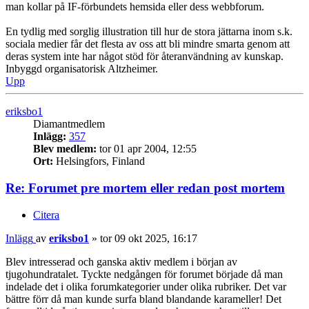
man kollar på IF-förbundets hemsida eller dess webbforum.
En tydlig med sorglig illustration till hur de stora jättarna inom s.k.
sociala medier får det flesta av oss att bli mindre smarta genom att
deras system inte har något stöd för återanvändning av kunskap.
Inbyggd organisatorisk Altzheimer.
Upp
eriksbo1
Diamantmedlem
Inlägg:
357
Blev medlem:
tor 01 apr 2004, 12:55
Ort:
Helsingfors, Finland
Re: Forumet pre mortem eller redan post mortem
Citera
Inlägg
av
eriksbo1
»
tor 09 okt 2025, 16:17
Blev intresserad och ganska aktiv medlem i början av
tjugohundratalet. Tyckte nedgången för forumet började då man
indelade det i olika forumkategorier under olika rubriker. Det var
bättre förr då man kunde surfa bland blandande karameller! Det