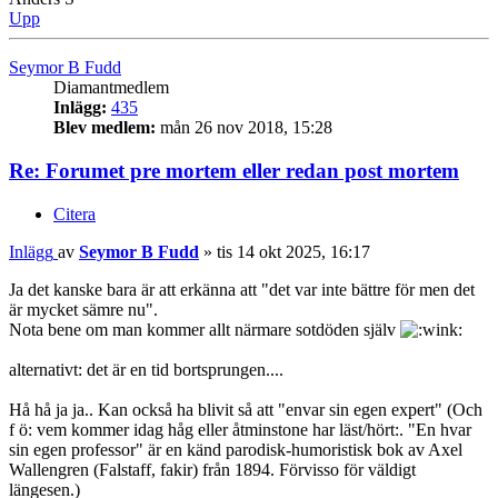
Upp
Seymor B Fudd
Diamantmedlem
Inlägg:
435
Blev medlem:
mån 26 nov 2018, 15:28
Re: Forumet pre mortem eller redan post mortem
Citera
Inlägg
av
Seymor B Fudd
»
tis 14 okt 2025, 16:17
Ja det kanske bara är att erkänna att "det var inte bättre för men det
är mycket sämre nu".
Nota bene om man kommer allt närmare sotdöden själv
alternativt: det är en tid bortsprungen....
Hå hå ja ja.. Kan också ha blivit så att "envar sin egen expert" (Och
f ö: vem kommer idag håg eller åtminstone har läst/hört:. "En hvar
sin egen professor" är en känd parodisk-humoristisk bok av Axel
Wallengren (Falstaff, fakir) från 1894. Förvisso för väldigt
längesen.)