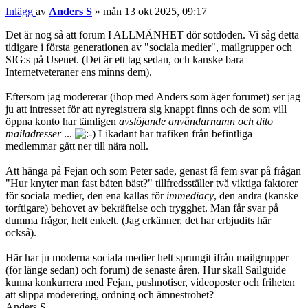
Inlägg
av
Anders S
»
mån 13 okt 2025, 09:17
Det är nog så att forum I ALLMÄNHET dör sotdöden. Vi såg detta
tidigare i första generationen av "sociala medier", mailgrupper och
SIG:s på Usenet. (Det är ett tag sedan, och kanske bara
Internetveteraner ens minns dem).
Eftersom jag modererar (ihop med Anders som äger forumet) ser jag
ju att intresset för att nyregistrera sig knappt finns och de som vill
öppna konto har tämligen
avslöjande användarnamn och dito
mailadresser
...
Likadant har trafiken från befintliga
medlemmar gått ner till nära noll.
Att hänga på Fejan och som Peter sade, genast få fem svar på frågan
"Hur knyter man fast båten bäst?" tillfredsställer två viktiga faktorer
för sociala medier, den ena kallas för
immediacy
, den andra (kanske
torftigare) behovet av bekräftelse och trygghet. Man får svar på
dumma frågor, helt enkelt. (Jag erkänner, det har erbjudits här
också).
Här har ju moderna sociala medier helt sprungit ifrån mailgrupper
(för länge sedan) och forum) de senaste åren. Hur skall Sailguide
kunna konkurrera med Fejan, pushnotiser, videoposter och friheten
att slippa moderering, ordning och ämnestrohet?
Anders S