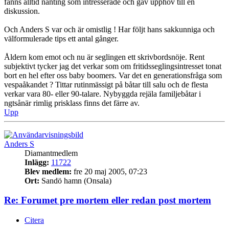
fanns alltid nånting som intresserade och gav upphov till en
diskussion.
Och Anders S var och är omistlig ! Har följt hans sakkunniga och
välformulerade tips ett antal gånger.
Åldern kom emot och nu är seglingen ett skrivbordsnöje. Rent
subjektivt tycker jag det verkar som om fritidsseglingsintresset tonat
bort en hel efter oss baby boomers. Var det en generationsfråga som
vespaåkandet ? Tittar rutinmässigt på båtar till salu och de flesta
verkar vara 80- eller 90-talare. Nybyggda rejäla familjebåtar i
ngtsånär rimlig prisklass finns det färre av.
Upp
Anders S
Diamantmedlem
Inlägg:
11722
Blev medlem:
fre 20 maj 2005, 07:23
Ort:
Sandö hamn (Onsala)
Re: Forumet pre mortem eller redan post mortem
Citera