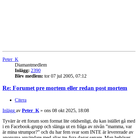
Peter_K
Diamantmedlem
Inlägg:
2390
Blev medlem:
tor 07 jul 2005, 07:12
Re: Forumet pre mortem eller redan post mortem
Citera
Inlägg
av
Peter_K
»
ons 08 okt 2025, 18:08
Tyvärr är ett forum som format lite otidsenligt, du kan istället gå med
i en Facebook-grupp och slänga ut en fråga av nivån ”mamma, var
är mina strumpor?” och du har fem svar som INTE är levererade av
anonyma användare med alias tre-fyra dagar senare. Man behöver