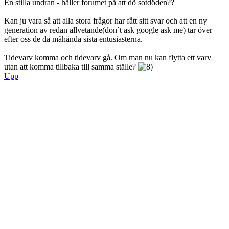
En stilla undran - håller forumet på att dö sotdöden??
Kan ju vara så att alla stora frågor har fått sitt svar och att en ny
generation av redan allvetande(don´t ask google ask me) tar över
efter oss de då måhända sista entusiasterna.
Tidevarv komma och tidevarv gå. Om man nu kan flytta ett varv
utan att komma tillbaka till samma ställe?
Upp