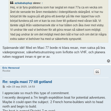
ä
azkabaluplup
skrev:
↑
g
g
Hej, vi är fyra grabbarna som har seglat en maxi 77a ca en vecka om
året de senaste tre åren mestadels i östergötlands skärgård. vi har nu
börjat bli lite sugna på att göra ett äventyr på lite mer öppet hav och
börjat fundera på om vi kan ta oss över till gotland med våran båt. Vi
tänkte utgå ifrån valdemarsvik där vi har båten och åka över mot visby.
Vi undrar lite vad vi behöver för att göra resan så säkert som möjligt.
Vad jag undrar är om det möjligt med den båt vi har och om det är några
extra saker vi behöver ha med ur säkerhets synpunkt.
Spännande idé! Med en Maxi 77 borde ni klara resan, men satsa på bra
väderprognoser, säkerhetsutrustning som livflotte och VHF, och planera
rutten noggrant innan ni ger er av.
Eric Henseval
Rookie
Re: segla maxi 77 till gotland
I
mån 15 sep 2025, 14:53
n
l
I appreciate so much this type of commitment.
ä
I recently designed a 7m length expédition boat for potential adventures.
g
g
Maybe it could open the subject. 2 French home-builders wish to head
north and begin to build.
The boat is named Divinité 7 m expé.