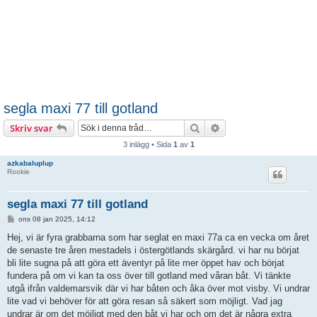
segla maxi 77 till gotland
Sök
Avancerad sökning
Skriv svar
3 inlägg • Sida
1
av
1
azkabaluplup
Rookie
segla maxi 77 till gotland
I
ons 08 jan 2025, 14:12
n
l
Hej, vi är fyra grabbarna som har seglat en maxi 77a ca en vecka om året
ä
de senaste tre åren mestadels i östergötlands skärgård. vi har nu börjat
g
g
bli lite sugna på att göra ett äventyr på lite mer öppet hav och börjat
fundera på om vi kan ta oss över till gotland med våran båt. Vi tänkte
utgå ifrån valdemarsvik där vi har båten och åka över mot visby. Vi undrar
lite vad vi behöver för att göra resan så säkert som möjligt. Vad jag
undrar är om det möjligt med den båt vi har och om det är några extra