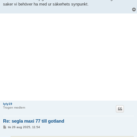
saker vi behöver ha med ur säkerhets synpunkt.
lyly19
Trogen medlem
Re: segla maxi 77 till gotland
I
tis 26 aug 2025, 11:54
n
l