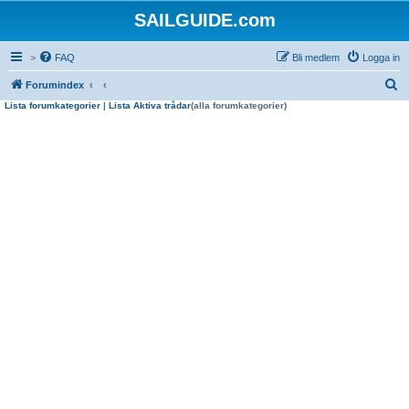
SAILGUIDE.com
>
FAQ
Bli medlem
Logga in
S
Forumindex
Lista forumkategorier
|
Lista Aktiva trådar
(alla forumkategorier)
ö
k