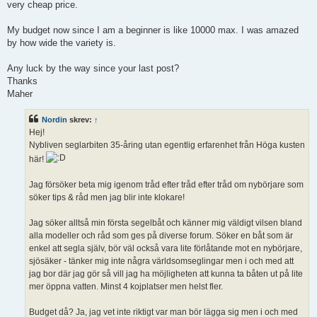
very cheap price.
My budget now since I am a beginner is like 10000 max. I was amazed
by how wide the variety is.
Any luck by the way since your last post?
Thanks
Maher
Nordin
skrev:
↑
Hej!
Nybliven seglarbiten 35-åring utan egentlig erfarenhet från Höga kusten
här!
Jag försöker beta mig igenom tråd efter tråd efter tråd om nybörjare som
söker tips & råd men jag blir inte klokare!
Jag söker alltså min första segelbåt och känner mig väldigt vilsen bland
alla modeller och råd som ges på diverse forum. Söker en båt som är
enkel att segla själv, bör väl också vara lite förlåtande mot en nybörjare,
sjösäker - tänker mig inte några världsomseglingar men i och med att
jag bor där jag gör så vill jag ha möjligheten att kunna ta båten ut på lite
mer öppna vatten. Minst 4 kojplatser men helst fler.
Budget då? Ja, jag vet inte riktigt var man bör lägga sig men i och med