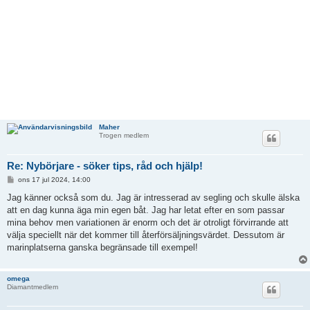
Maher
Trogen medlem
Re: Nybörjare - söker tips, råd och hjälp!
I
ons 17 jul 2024, 14:00
n
l
Jag känner också som du. Jag är intresserad av segling och skulle älska
ä
att en dag kunna äga min egen båt. Jag har letat efter en som passar
g
g
mina behov men variationen är enorm och det är otroligt förvirrande att
välja speciellt när det kommer till återförsäljningsvärdet. Dessutom är
marinplatserna ganska begränsade till exempel!
omega
Diamantmedlem