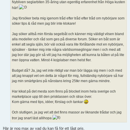
Nybliven seglarbiten 35-åring utan egentlig erfarenhet från Höga kusten
här!
Jag försöker beta mig igenom tråd efter tråd efter tråd om nybörjare som
söker tips & råd men jag blir inte klokare!
Jag söker alltså min första segelbåt och känner mig väldigt vilsen bland
alla modeller och råd som ges på diverse forum. Söker en båt som är
enkel att segla själv, bör väl också vara lite förlåtande mot en nybörjare,
sjösäker - tänker mig inte några världsomseglingar men i och med att
jag bor där jag gör så vill jag ha möjligheten att kunna ta båten ut på lite
mer öppna vatten. Minst 4 kojplatser men helst fler.
Budget då? Ja, jag vet inte riktigt var man bör lägga sig men i och med
att jag knappt vet om detta är något för mig, fullständig nybörjare så har
jag min smärtgräns på nånstans kring 25tkr men gärna mindre.
Har kikat på det mesta som finns på blocket inom hela sverige och
marketplace upp till den prisklassen och strax över.
Kom gärna med tips, idéer, förslag och tankar
Och slutligen, ja jag vet att det finns massor av liknande trådar och jag
tror jag snart läst allihopa
Här är nog max av vad du kan få för ett lågt pris.