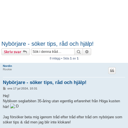
Nybörjare - söker tips, råd och hjälp!
Sök
Avancerad sökning
Skriv svar
8 inlägg • Sida
1
av
1
Nordin
Rookie
Nybörjare - söker tips, råd och hjälp!
I
ons 17 jul 2024, 10:31
n
l
Hej!
ä
Nybliven seglarbiten 35-åring utan egentlig erfarenhet från Höga kusten
g
g
här!
Jag försöker beta mig igenom tråd efter tråd efter tråd om nybörjare som
söker tips & råd men jag blir inte klokare!