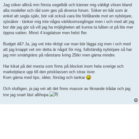
Jag söker alltså min första segelbåt och känner mig väldigt vilsen bland
alla modeller och råd som ges på diverse forum. Söker en båt som är
enkel att segla själv, bör väl också vara lite förlåtande mot en nybörjare,
sjösäker - tänker mig inte några världsomseglingar men i och med att jag
bor där jag gör så vill jag ha möjligheten att kunna ta båten ut på lite mer
öppna vatten. Minst 4 kojplatser men helst fler.
Budget då? Ja, jag vet inte riktigt var man bör lägga sig men i och med
att jag knappt vet om detta är något för mig, fullständig nybörjare så har
jag min smärtgräns på nånstans kring 25tkr men gärna mindre.
Har kikat på det mesta som finns på blocket inom hela sverige och
marketplace upp till den prisklassen och strax över.
Kom gärna med tips, idéer, förslag och tankar
Och slutligen, ja jag vet att det finns massor av liknande trådar och jag
tror jag snart läst allihopa