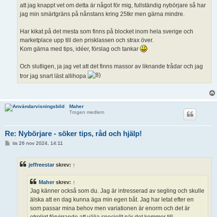
att jag knappt vet om detta är något för mig, fullständig nybörjare så har
jag min smärtgräns på nånstans kring 25tkr men gärna mindre.
Har kikat på det mesta som finns på blocket inom hela sverige och
marketplace upp till den prisklassen och strax över.
Kom gärna med tips, idéer, förslag och tankar
Och slutligen, ja jag vet att det finns massor av liknande trådar och jag
tror jag snart läst allihopa
Maher
Trogen medlem
Re: Nybörjare - söker tips, råd och hjälp!
I
tis 26 nov 2024, 14:11
n
l
ä
jeffreestar
skrev:
↑
g
g
Maher
skrev:
↑
Jag känner också som du. Jag är intresserad av segling och skulle
älska att en dag kunna äga min egen båt. Jag har letat efter en
som passar mina behov men variationen är enorm och det är