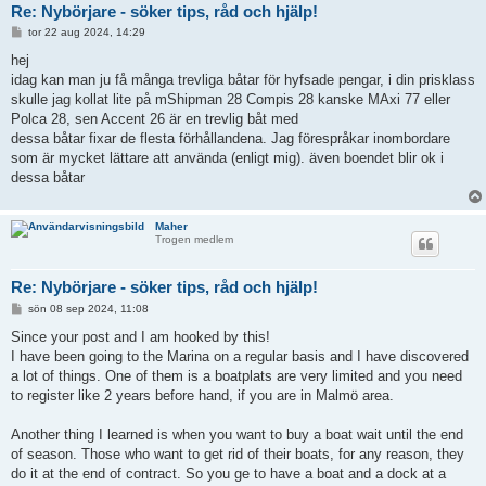
Re: Nybörjare - söker tips, råd och hjälp!
I
tor 22 aug 2024, 14:29
n
l
hej
ä
idag kan man ju få många trevliga båtar för hyfsade pengar, i din prisklass
g
g
skulle jag kollat lite på mShipman 28 Compis 28 kanske MAxi 77 eller
Polca 28, sen Accent 26 är en trevlig båt med
dessa båtar fixar de flesta förhållandena. Jag förespråkar inombordare
som är mycket lättare att använda (enligt mig). även boendet blir ok i
dessa båtar
Maher
Trogen medlem
Re: Nybörjare - söker tips, råd och hjälp!
I
sön 08 sep 2024, 11:08
n
l
Since your post and I am hooked by this!
ä
I have been going to the Marina on a regular basis and I have discovered
g
g
a lot of things. One of them is a boatplats are very limited and you need
to register like 2 years before hand, if you are in Malmö area.
Another thing I learned is when you want to buy a boat wait until the end
of season. Those who want to get rid of their boats, for any reason, they
do it at the end of contract. So you ge to have a boat and a dock at a