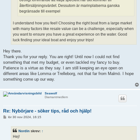
otroligt förvirrande att välja speciellt när det kommer till
återförsäljningsvärdet. Dessutom är marinplatserna ganska
begränsade till exempel
I understand how you feel! Choosing the right boat from a large market
with many factors like resale value can be a challenge, especially when
you want to ensure you have a great experience on the water. Good
luck finding your ideal boat and enjoy your trips!
Hey there.
Thank you for your reply. You are right! Until now I could not find
something that met my budget, or even tackled my fancy to buy.
Patience is a virtue as they say. I am still keeping an eye open on
different areas like Lomma or Trelleborg, not that far from Malmö. I hope
something come up our way.
Seawolf
Diamantmedlem
Re: Nybörjare - söker tips, råd och hjälp!
I
lör 30 nov 2024, 16:15
n
l
ä
Nordin
skrev:
↑
g
g
Hej!