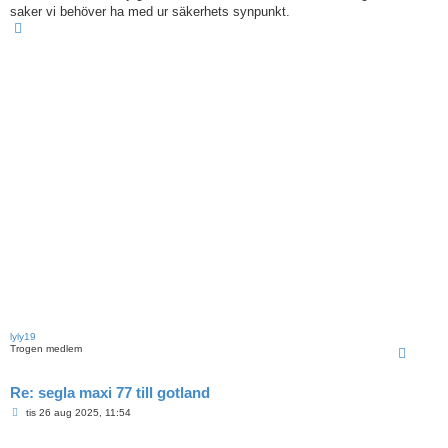
saker vi behöver ha med ur säkerhets synpunkt.
U
p
p
lyly19
Trogen medlem
Re: segla maxi 77 till gotland
I
tis 26 aug 2025, 11:54
n
l
ä