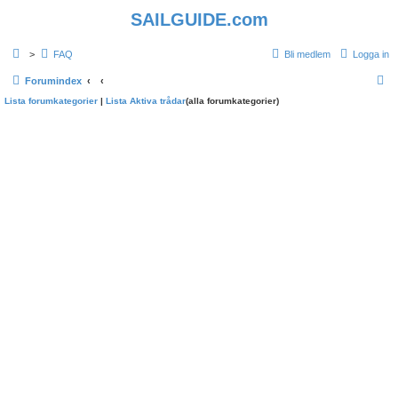
SAILGUIDE.com
>
FAQ
Bli medlem
Logga in
S
Forumindex
Lista forumkategorier
|
Lista Aktiva trådar
(alla forumkategorier)
ö
k