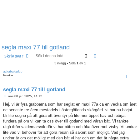
segla maxi 77 till gotland
Sök
Avancerad sökning
Skriv svar
3 inlägg • Sida
1
av
1
azkabaluplup
Rookie
segla maxi 77 till gotland
I
ons 08 jan 2025, 14:12
n
l
Hej, vi är fyra grabbarna som har seglat en maxi 77a ca en vecka om året
ä
de senaste tre åren mestadels i östergötlands skärgård. vi har nu börjat
g
g
bli lite sugna på att göra ett äventyr på lite mer öppet hav och börjat
fundera på om vi kan ta oss över till gotland med våran båt. Vi tänkte
utgå ifrån valdemarsvik där vi har båten och åka över mot visby. Vi undrar
lite vad vi behöver för att göra resan så säkert som möjligt. Vad jag
undrar är om det möjligt med den båt vi har och om det är några extra