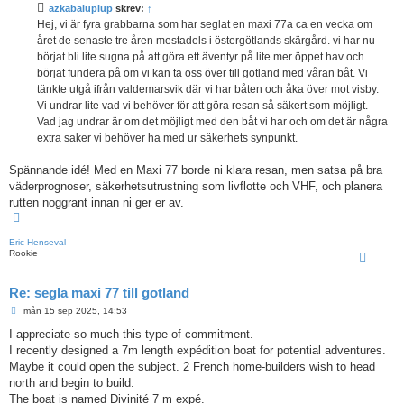
azkabaluplup
skrev:
↑
g
g
Hej, vi är fyra grabbarna som har seglat en maxi 77a ca en vecka om
året de senaste tre åren mestadels i östergötlands skärgård. vi har nu
börjat bli lite sugna på att göra ett äventyr på lite mer öppet hav och
börjat fundera på om vi kan ta oss över till gotland med våran båt. Vi
tänkte utgå ifrån valdemarsvik där vi har båten och åka över mot visby.
Vi undrar lite vad vi behöver för att göra resan så säkert som möjligt.
Vad jag undrar är om det möjligt med den båt vi har och om det är några
extra saker vi behöver ha med ur säkerhets synpunkt.
Spännande idé! Med en Maxi 77 borde ni klara resan, men satsa på bra
väderprognoser, säkerhetsutrustning som livflotte och VHF, och planera
rutten noggrant innan ni ger er av.
U
p
p
Eric Henseval
Rookie
Re: segla maxi 77 till gotland
I
mån 15 sep 2025, 14:53
n
l
I appreciate so much this type of commitment.
ä
I recently designed a 7m length expédition boat for potential adventures.
g
g
Maybe it could open the subject. 2 French home-builders wish to head
north and begin to build.
The boat is named Divinité 7 m expé.