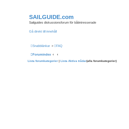
SAILGUIDE.com
Sailguides diskussionsforum för båtintresserade
Gå direkt till innehåll
Snabblänkar
>
FAQ
Forumindex
Lista forumkategorier
|
Lista Aktiva trådar
(alla forumkategorier)