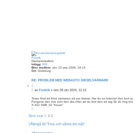
Fredrik
Diamantmedlem
Inlägg:
866
Blev medlem:
sön 10 sep 2006, 19:13
Ort:
Göteborg
RE: PROBLEM MED WEBASTO DIESELVÄRMARE
C
i
I
av
Fredrik
»
ons 09 okt 2024, 12:15
t
n
e
l
r
Testa först att köra värmaren ett par timmar. Har du tur bränner den bort 
a
Fungerar den inte som den ska efter att du kört den ett tag får du nog bör
ä
X-342 SWE 18 "Kexet"
g
U
g
p
p
Skriv svar
Återgå till "Fixa och vårda din båt"