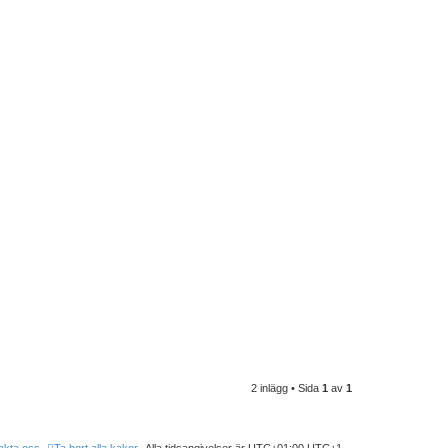
2 inlägg • Sida
1
av
1