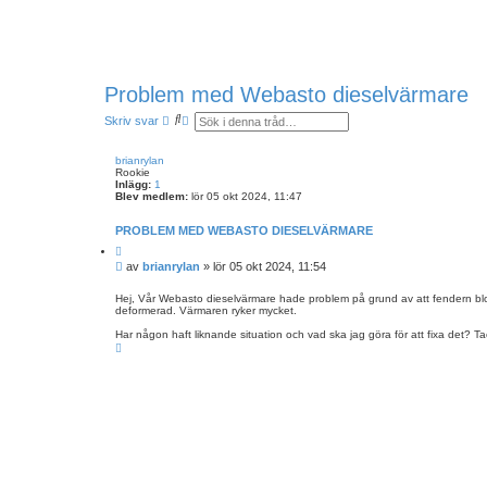
Problem med Webasto dieselvärmare
S
A
Skriv svar
ö
v
k
a
n
brianrylan
c
Rookie
e
Inlägg:
1
r
Blev medlem:
lör 05 okt 2024, 11:47
a
d
PROBLEM MED WEBASTO DIESELVÄRMARE
s
ö
C
i
k
I
av
brianrylan
»
lör 05 okt 2024, 11:54
t
n
n
e
i
l
r
Hej, Vår Webasto dieselvärmare hade problem på grund av att fendern block
n
a
deformerad. Värmaren ryker mycket.
ä
g
g
Har någon haft liknande situation och vad ska jag göra för att fixa det? Ta
g
U
p
p