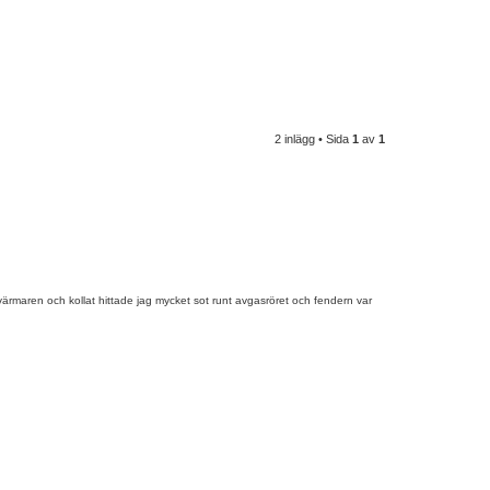
2 inlägg • Sida
1
av
1
rmaren och kollat ​​hittade jag mycket sot runt avgasröret och fendern var