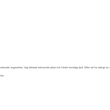
erade avgasröret. Jag luktade brinnande plast och hörde konstiga ljud. Efter att ha stängt av vä
cka.