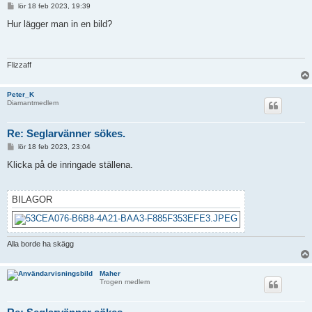
I
lör 18 feb 2023, 19:39
n
l
Hur lägger man in en bild?
ä
g
g
Flizzaff
Peter_K
Diamantmedlem
Re: Seglarvänner sökes.
I
lör 18 feb 2023, 23:04
n
l
Klicka på de inringade ställena.
ä
g
g
BILAGOR
Alla borde ha skägg
Maher
Trogen medlem