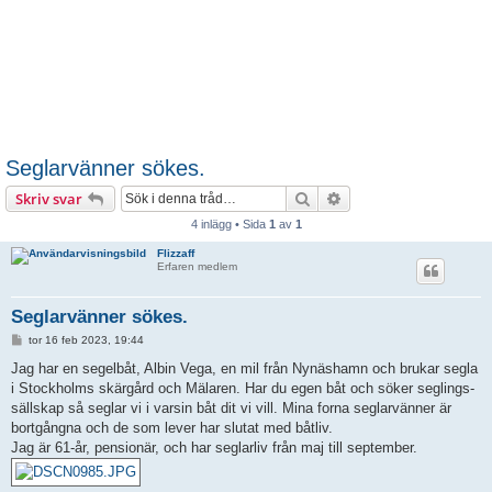
Seglarvänner sökes.
Sök
Avancerad sökning
Skriv svar
4 inlägg • Sida
1
av
1
Flizzaff
Erfaren medlem
Seglarvänner sökes.
I
tor 16 feb 2023, 19:44
n
l
Jag har en segelbåt, Albin Vega, en mil från Nynäshamn och brukar segla
ä
i Stockholms skärgård och Mälaren. Har du egen båt och söker seglings-
g
g
sällskap så seglar vi i varsin båt dit vi vill. Mina forna seglarvänner är
bortgångna och de som lever har slutat med båtliv.
Jag är 61-år, pensionär, och har seglarliv från maj till september.