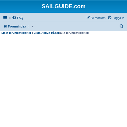
SAILGUIDE.com
>
FAQ
Bli medlem
Logga in
S
Forumindex
Lista forumkategorier
|
Lista Aktiva trådar
(alla forumkategorier)
ö
k