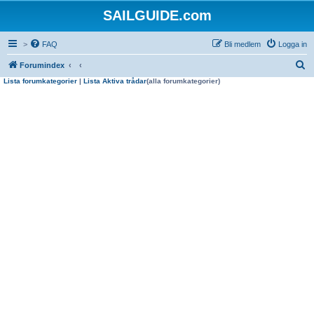
SAILGUIDE.com
>
FAQ
Bli medlem
Logga in
S
Forumindex
Lista forumkategorier
|
Lista Aktiva trådar
(alla forumkategorier)
ö
k