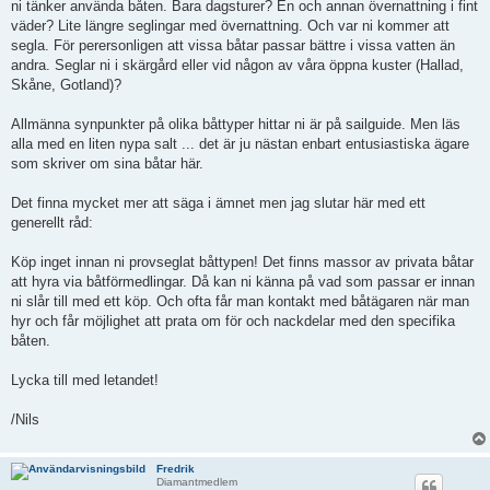
ni tänker använda båten. Bara dagsturer? En och annan övernattning i fint
väder? Lite längre seglingar med övernattning. Och var ni kommer att
segla. För perersonligen att vissa båtar passar bättre i vissa vatten än
andra. Seglar ni i skärgård eller vid någon av våra öppna kuster (Hallad,
Skåne, Gotland)?
Allmänna synpunkter på olika båttyper hittar ni är på sailguide. Men läs
alla med en liten nypa salt ... det är ju nästan enbart entusiastiska ägare
som skriver om sina båtar här.
Det finna mycket mer att säga i ämnet men jag slutar här med ett
generellt råd:
Köp inget innan ni provseglat båttypen! Det finns massor av privata båtar
att hyra via båtförmedlingar. Då kan ni känna på vad som passar er innan
ni slår till med ett köp. Och ofta får man kontakt med båtägaren när man
hyr och får möjlighet att prata om för och nackdelar med den specifika
båten.
Lycka till med letandet!
/Nils
Fredrik
Diamantmedlem