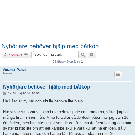
Nybörjare behöver hjälp med båtköp
Sök
Avancerad sökning
Skriv svar
3 inlägg • Sida
1
av
1
Amanda_Panda
Rookie
Nybörjare behöver hjälp med båtköp
I
fre 24 maj 2024, 10:05
n
l
Hej! Jag är ny här och skulle behöva lite hjälp.
ä
g
g
När vi var små var vi ibland ute och seglade om somrarna, vilket jag har
många fina minnen från. Mina föräldrar sålde dock båten när jag var i 10-
års åldern, och har inte seglat sen dess. De senaste åren har jag och min
syster pratat lite om att det kanske skulle vara kul att ha en igen, så vi
har sparat ihop ett tag och har nu fått för oss att skaffa en inför