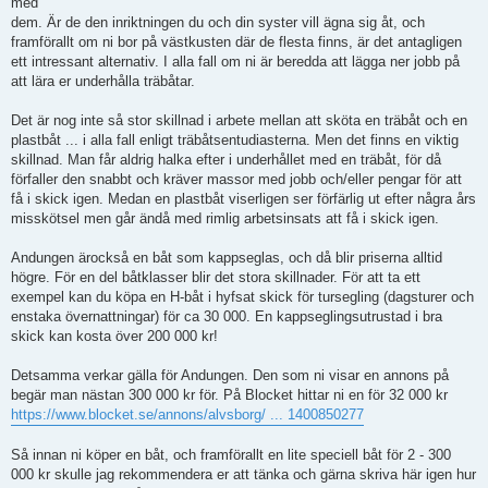
med
dem. Är de den inriktningen du och din syster vill ägna sig åt, och
framförallt om ni bor på västkusten där de flesta finns, är det antagligen
ett intressant alternativ. I alla fall om ni är beredda att lägga ner jobb på
att lära er underhålla träbåtar.
Det är nog inte så stor skillnad i arbete mellan att sköta en träbåt och en
plastbåt ... i alla fall enligt träbåtsentudiasterna. Men det finns en viktig
skillnad. Man får aldrig halka efter i underhållet med en träbåt, för då
förfaller den snabbt och kräver massor med jobb och/eller pengar för att
få i skick igen. Medan en plastbåt viserligen ser förfärlig ut efter några års
misskötsel men går ändå med rimlig arbetsinsats att få i skick igen.
Andungen ärockså en båt som kappseglas, och då blir priserna alltid
högre. För en del båtklasser blir det stora skillnader. För att ta ett
exempel kan du köpa en H-båt i hyfsat skick för tursegling (dagsturer och
enstaka övernattningar) för ca 30 000. En kappseglingsutrustad i bra
skick kan kosta över 200 000 kr!
Detsamma verkar gälla för Andungen. Den som ni visar en annons på
begär man nästan 300 000 kr för. På Blocket hittar ni en för 32 000 kr
https://www.blocket.se/annons/alvsborg/ ... 1400850277
Så innan ni köper en båt, och framförallt en lite speciell båt för 2 - 300
000 kr skulle jag rekommendera er att tänka och gärna skriva här igen hur