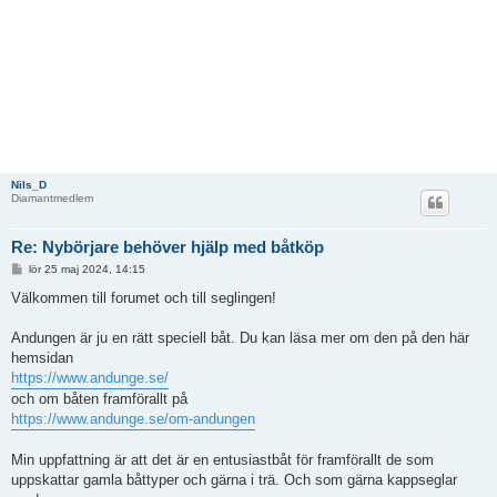
Nils_D
Diamantmedlem
Re: Nybörjare behöver hjälp med båtköp
I
lör 25 maj 2024, 14:15
n
l
Välkommen till forumet och till seglingen!
ä
g
g
Andungen är ju en rätt speciell båt. Du kan läsa mer om den på den här
hemsidan
https://www.andunge.se/
och om båten framförallt på
https://www.andunge.se/om-andungen
Min uppfattning är att det är en entusiastbåt för framförallt de som
uppskattar gamla båttyper och gärna i trä. Och som gärna kappseglar