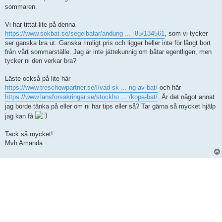
sommaren.
Vi har tittat lite på denna
https://www.sokbat.se/segelbatar/andung ... -85/134561
, som vi tycker
ser ganska bra ut. Ganska rimligt pris och ligger heller inte för långt bort
från vårt sommarställe. Jag är inte jättekunnig om båtar egentligen, men
tycker ni den verkar bra?
Läste också på lite här
https://www.treschowpartner.se/l/vad-sk ... ng-av-bat/
och här
https://www.lansforsakringar.se/stockho ... /kopa-bat/
. Är det något annat
jag borde tänka på eller om ni har tips eller så? Tar gärna så mycket hjälp
jag kan få
Tack så mycket!
Mvh Amanda