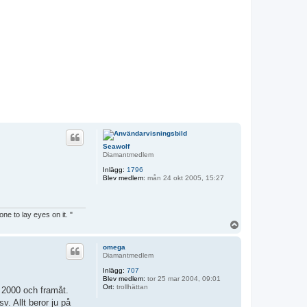
Seawolf
Diamantmedlem
Inlägg:
1796
Blev medlem:
mån 24 okt 2005, 15:27
ne to lay eyes on it. "
U
p
p
omega
Diamantmedlem
Inlägg:
707
Blev medlem:
tor 25 mar 2004, 09:01
Ort:
trollhättan
a 2000 och framåt.
. Allt beror ju på