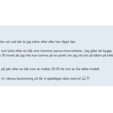
rad sökning
ske vet vad det är jag söker efter eller har något tips.
s och lykta efter en båt som kommer passa mina kriterier. Jag gillar att bygg
 30 insett att jag inte kan tumma på en punkt om jag ska bo på båten på helti
 på jakt efter en båt som är mellan 30-35 fot och av lite äldre modell.
in i denna beskrivning så får ni gladeligen dela med er!