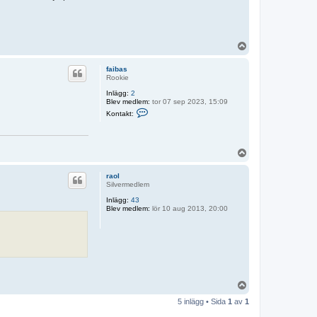
U
p
p
faibas
Rookie
Inlägg:
2
Blev medlem:
tor 07 sep 2023, 15:09
K
Kontakt:
o
n
t
a
U
k
t
p
a
p
raol
f
Silvermedlem
a
i
Inlägg:
43
b
Blev medlem:
lör 10 aug 2013, 20:00
a
s
U
p
5 inlägg • Sida
1
av
1
p