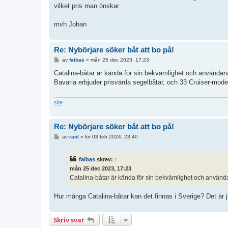
vilket pris man önskar
mvh Johan
Re: Nybörjare söker båt att bo på!
I
av
faibas
»
mån 25 dec 2023, 17:23
n
l
Catalina-båtar är kända för sin bekvämlighet och användarvä
ä
Bavaria erbjuder prisvärda segelbåtar, och 33 Cruiser-model
g
g
site
Re: Nybörjare söker båt att bo på!
I
av
raol
»
lör 03 feb 2024, 23:40
n
l
ä
faibas
skrev:
↑
g
g
mån 25 dec 2023, 17:23
Catalina-båtar är kända för sin bekvämlighet och användar
Hur många Catalina-båtar kan det finnas i Sverige? Det är 
Skriv svar