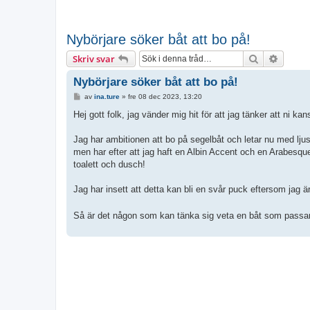
Nybörjare söker båt att bo på!
Sök
Avance
Skriv svar
Nybörjare söker båt att bo på!
I
av
ina.ture
»
fre 08 dec 2023, 13:20
n
l
Hej gott folk, jag vänder mig hit för att jag tänker att ni kan
ä
g
g
Jag har ambitionen att bo på segelbåt och letar nu med lju
men har efter att jag haft en Albin Accent och en Arabesque
toalett och dusch!
Jag har insett att detta kan bli en svår puck eftersom jag är
Så är det någon som kan tänka sig veta en båt som passar 