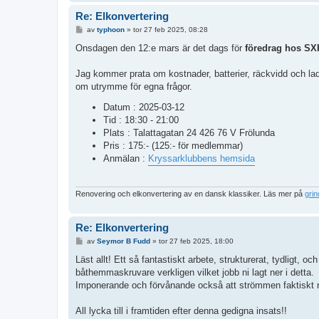
Re: Elkonvertering
I
av
typhoon
»
tor 27 feb 2025, 08:28
n
l
Onsdagen den 12:e mars är det dags för
föredrag hos SX
ä
g
g
Jag kommer prata om kostnader, batterier, räckvidd och l
om utrymme för egna frågor.
Datum : 2025-03-12
Tid : 18:30 - 21:00
Plats : Talattagatan 24 426 76 V Frölunda
Pris : 175:- (125:- för medlemmar)
Anmälan :
Kryssarklubbens hemsida
Renovering och elkonvertering av en dansk klassiker. Läs mer på
gri
Re: Elkonvertering
I
av
Seymor B Fudd
»
tor 27 feb 2025, 18:00
n
l
Läst allt! Ett så fantastiskt arbete, strukturerat, tydligt, o
ä
båthemmaskruvare verkligen vilket jobb ni lagt ner i detta.
g
g
Imponerande och förvånande också att strömmen faktiskt räck
All lycka till i framtiden efter denna gedigna insats!!