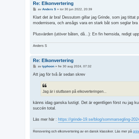
Re: Elkonvertering
I
av
Anders S
»
tor 30 jun 2022, 20:39
n
l
Klart det är bra! Dessutom gillar jag Grinde, som jag tittat
ä
modernisera, och ansågs vara en stark båt som seglar bra
g
g
Plusvärden (utöver båten, då...): En fin hemsida, redigt upp
Anders S
Re: Elkonvertering
I
av
typhoon
»
fre 30 aug 2024, 07:32
n
l
Att jag för två år sedan skrev
ä
g
g
Jag är i slutfasen på elkoverteringen...
känns idag ganska lustigt. Det är egentligen först nu jag 
succén total.
Läs mer här :
https://grinde-19.se/blog/sommarsegling-202
Renovering och elkonvertering av en dansk klassiker. Läs mer på
gri