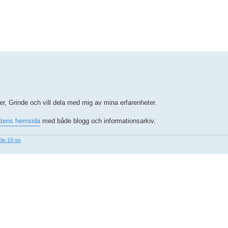
rad sökning
er, Grinde och vill dela med mig av mina erfarenheter.
åtens hemsida
med både blogg och informationsarkiv.
nde-19.se