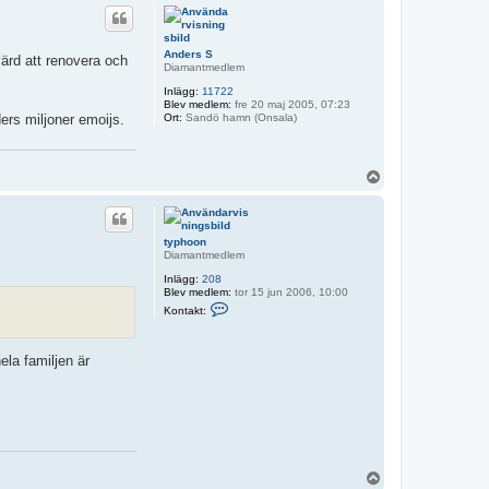
k
p
a
t
f
a
s
t
s
Anders S
y
värd att renovera och
o
Diamantmedlem
p
n
h
Inlägg:
11722
o
Blev medlem:
fre 20 maj 2005, 07:23
o
Ort:
Sandö hamn (Onsala)
ders miljoner emoijs.
n
U
p
p
typhoon
Diamantmedlem
Inlägg:
208
Blev medlem:
tor 15 jun 2006, 10:00
K
Kontakt:
o
n
t
a
ela familjen är
k
t
a
t
y
p
h
o
o
U
n