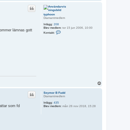
p
p
typhoon
Diamantmedlem
Inlägg:
208
Blev medlem:
tor 15 jun 2006, 10:00
 kommer lämnas gott
K
Kontakt:
o
n
t
a
k
t
a
t
y
p
h
o
o
n
U
p
p
Seymor B Fudd
Diamantmedlem
Inlägg:
435
fattar som fd
Blev medlem:
mån 26 nov 2018, 15:28