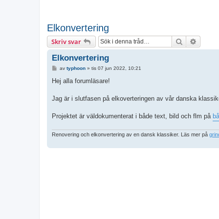
Elkonvertering
Sök
Avance
Skriv svar
Elkonvertering
I
av
typhoon
»
tis 07 jun 2022, 10:21
n
l
Hej alla forumläsare!
ä
g
g
Jag är i slutfasen på elkoverteringen av vår danska klassik
Projektet är väldokumenterat i både text, bild och flm på
b
Renovering och elkonvertering av en dansk klassiker. Läs mer på
gri