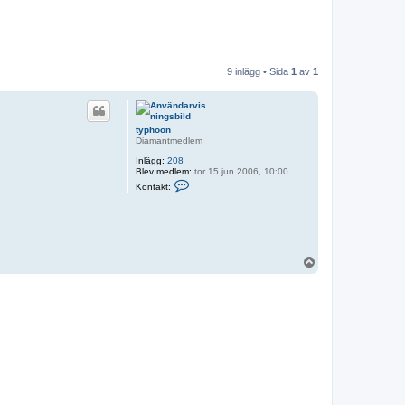
9 inlägg • Sida
1
av
1
typhoon
Diamantmedlem
Inlägg:
208
Blev medlem:
tor 15 jun 2006, 10:00
K
Kontakt:
o
n
t
a
k
t
a
U
t
p
y
p
p
h
o
o
n