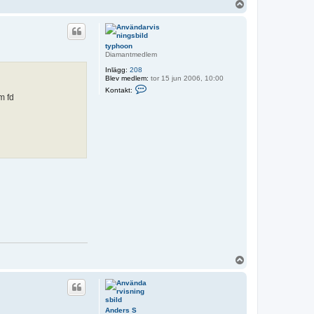
U
p
p
typhoon
Diamantmedlem
Inlägg:
208
Blev medlem:
tor 15 jun 2006, 10:00
K
Kontakt:
o
om fd
n
t
a
k
t
a
t
y
p
h
o
o
n
U
p
p
Anders S