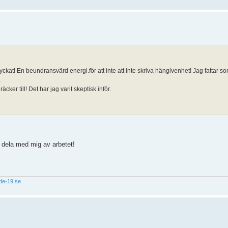
ch lyckat! En beundransvärd energi.för att inte att inte skriva hängivenhet! Jag fattar s
.
er till! Det har jag varit skeptisk inför.
t dela med mig av arbetet!
nde-19.se