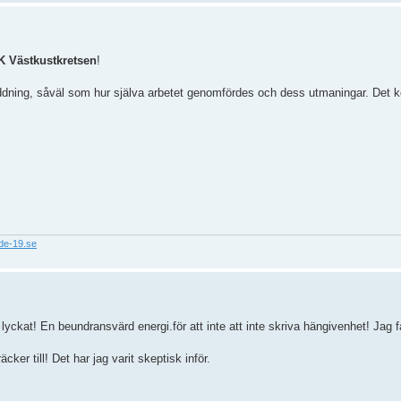
K Västkustkretsen
!
addning, såväl som hur själva arbetet genomfördes och dess utmaningar. Det
nde-19.se
ch lyckat! En beundransvärd energi.för att inte att inte skriva hängivenhet! Jag 
er till! Det har jag varit skeptisk inför.