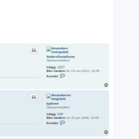
AndersGustafsson
Diamantmedlem
Inlägg:
1027
Blev medlem:
lör 13 nov 2010, 18:35
K
Kontakt:
o
n
U
t
p
a
k
p
t
a
typhoon
A
Diamantmedlem
n
d
Inlägg:
208
e
Blev medlem:
tor 15 jun 2006, 10:00
r
K
s
Kontakt:
o
G
n
u
U
t
s
p
a
t