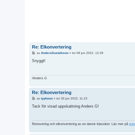
Re: Elkonvertering
I
av
AndersGustafsson
»
tor 09 jun 2022, 12:28
n
l
Snyggt!
ä
g
g
/Anders G
Re: Elkonvertering
I
av
typhoon
»
tor 30 jun 2022, 11:15
n
l
Tack för visad uppskattning Anders G!
ä
g
g
Renovering och elkonvertering av en dansk klassiker. Läs mer på
gri