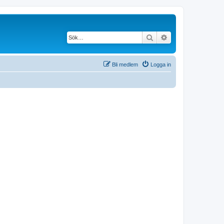
Sök
Avancerad söknin
Bli medlem
Logga in