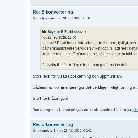
Re: Elkonvertering
I
av
typhoon
»
fre 28 feb 2025, 08:16
n
l
ä
Seymor B Fudd
skrev:
↑
g
g
tor 27 feb 2025, 18:00
Läst allt! Ett så fantastiskt arbete, strukturerat, tydligt, o
båthemmaskruvare verkligen vilket jobb ni lagt ner i detta
Imponerande och förvånande också att strömmen faktiskt räck
All lycka till i framtiden efter denna gedigna insats!!
Stort tack för visad uppskattning och uppmuntran!
Sådana här kommentarer gör det verkligen roligt för mig at
Stort tack åter igen!
Renovering och elkonvertering av en dansk klassiker. Läs mer på
gri
Re: Elkonvertering
I
av
Anders S
»
fre 28 feb 2025, 09:42
n
l