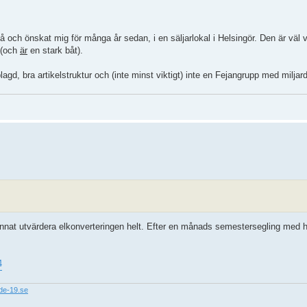
 på och önskat mig för många år sedan, i en säljarlokal i Helsingör. Den är väl 
 (och
är
en stark båt).
lagd, bra artikelstruktur och (inte minst viktigt) inte en Fejangrupp med miljar
kunnat utvärdera elkonverteringen helt. Efter en månads semestersegling med h
4
nde-19.se