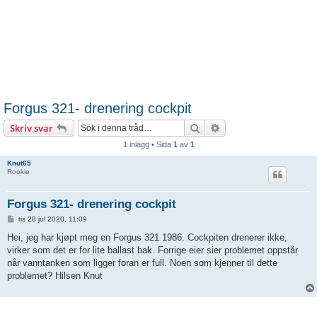
Forgus 321- drenering cockpit
Sök
Avancerad sökning
Skriv svar
1 inlägg • Sida
1
av
1
Knut65
Rookie
Forgus 321- drenering cockpit
I
tis 28 jul 2020, 11:09
n
l
Hei, jeg har kjøpt meg en Forgus 321 1986. Cockpiten drenerer ikke,
ä
virker som det er for lite ballast bak. Forrige eier sier problemet oppstår
g
g
når vanntanken som ligger foran er full. Noen som kjenner til dette
problemet? Hilsen Knut