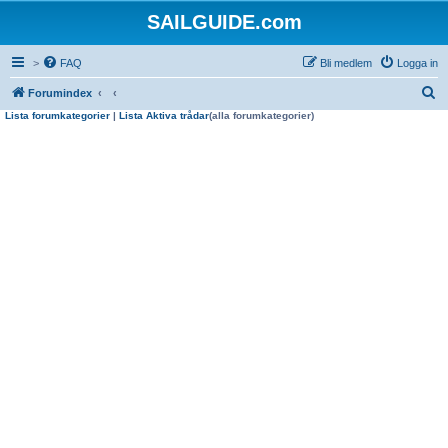
SAILGUIDE.com
>
FAQ
Bli medlem
Logga in
S
Forumindex
Lista forumkategorier
|
Lista Aktiva trådar
(alla forumkategorier)
ö
k