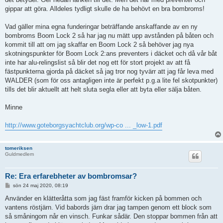
gippar att göra. Alldeles tydligt skulle de ha behövt en bra bombroms!
Vad gäller mina egna funderingar beträffande anskaffande av en ny
bombroms Boom Lock 2 så har jag nu mätt upp avstånden på båten och
kommit till att om jag skaffar en Boom Lock 2 så behöver jag nya
skotningspunkter för Boom Lock 2:ans preventers i däcket och då vår båt
inte har alu-relingslist så blir det nog ett för stort projekt av att få
fästpunkterna gjorda på däcket så jag tror nog tyvärr att jag får leva med
WALDER (som för oss antagligen inte är perfekt p.g.a lite fel skotpunkter)
tills det blir aktuellt att helt sluta segla eller att byta eller sälja båten.
Minne
http://www.goteborgsyachtclub.org/wp-co ... _low-1.pdf
tomeriksen
Guldmedlem
Re: Era erfarebheter av bombromsar?
I
sön 24 maj 2020, 08:19
n
l
Använder en klätteråtta som jag fäst framför kicken på bommen och
ä
vantens röstjärn. Vid babords järn drar jag tampen genom ett block som
g
g
så småningom når en vinsch. Funkar sådär. Den stoppar bommen från att