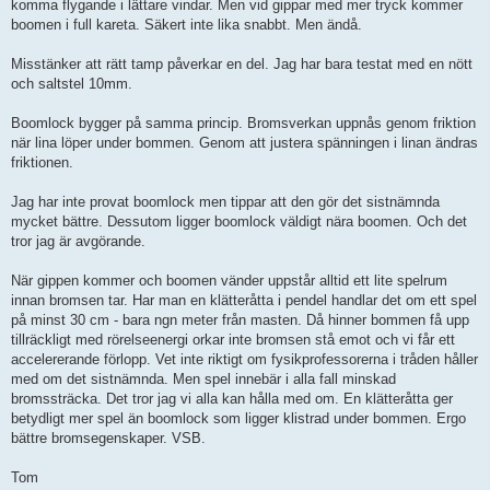
komma flygande i lättare vindar. Men vid gippar med mer tryck kommer
boomen i full kareta. Säkert inte lika snabbt. Men ändå.
Misstänker att rätt tamp påverkar en del. Jag har bara testat med en nött
och saltstel 10mm.
Boomlock bygger på samma princip. Bromsverkan uppnås genom friktion
när lina löper under bommen. Genom att justera spänningen i linan ändras
friktionen.
Jag har inte provat boomlock men tippar att den gör det sistnämnda
mycket bättre. Dessutom ligger boomlock väldigt nära boomen. Och det
tror jag är avgörande.
När gippen kommer och boomen vänder uppstår alltid ett lite spelrum
innan bromsen tar. Har man en klätteråtta i pendel handlar det om ett spel
på minst 30 cm - bara ngn meter från masten. Då hinner bommen få upp
tillräckligt med rörelseenergi orkar inte bromsen stå emot och vi får ett
accelererande förlopp. Vet inte riktigt om fysikprofessorerna i tråden håller
med om det sistnämnda. Men spel innebär i alla fall minskad
bromssträcka. Det tror jag vi alla kan hålla med om. En klätteråtta ger
betydligt mer spel än boomlock som ligger klistrad under bommen. Ergo
bättre bromsegenskaper. VSB.
Tom