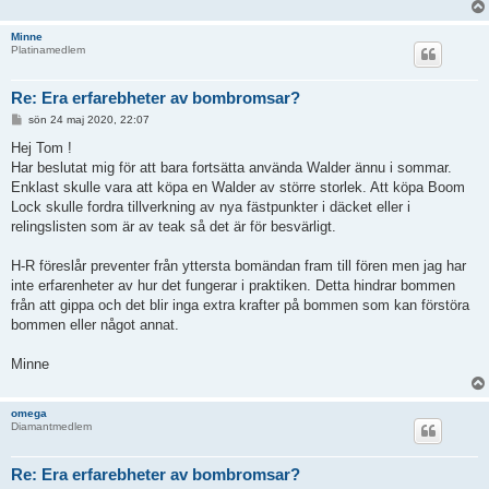
Minne
Platinamedlem
Re: Era erfarebheter av bombromsar?
I
sön 24 maj 2020, 22:07
n
l
Hej Tom !
ä
Har beslutat mig för att bara fortsätta använda Walder ännu i sommar.
g
g
Enklast skulle vara att köpa en Walder av större storlek. Att köpa Boom
Lock skulle fordra tillverkning av nya fästpunkter i däcket eller i
relingslisten som är av teak så det är för besvärligt.
H-R föreslår preventer från yttersta bomändan fram till fören men jag har
inte erfarenheter av hur det fungerar i praktiken. Detta hindrar bommen
från att gippa och det blir inga extra krafter på bommen som kan förstöra
bommen eller något annat.
Minne
omega
Diamantmedlem
Re: Era erfarebheter av bombromsar?