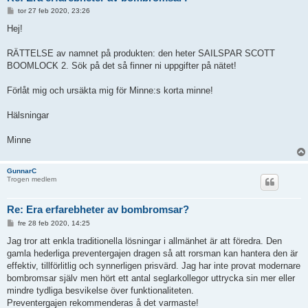
I
tor 27 feb 2020, 23:26
n
l
Hej!
ä
g
g
RÄTTELSE av namnet på produkten: den heter SAILSPAR SCOTT
BOOMLOCK 2. Sök på det så finner ni uppgifter på nätet!
Förlåt mig och ursäkta mig för Minne:s korta minne!
Hälsningar
Minne
GunnarC
Trogen medlem
Re: Era erfarebheter av bombromsar?
I
fre 28 feb 2020, 14:25
n
l
Jag tror att enkla traditionella lösningar i allmänhet är att föredra. Den
ä
gamla hederliga preventergajen dragen så att rorsman kan hantera den är
g
g
effektiv, tillförlitlig och synnerligen prisvärd. Jag har inte provat modernare
bombromsar själv men hört ett antal seglarkollegor uttrycka sin mer eller
mindre tydliga besvikelse över funktionaliteten.
Preventergajen rekommenderas å det varmaste!