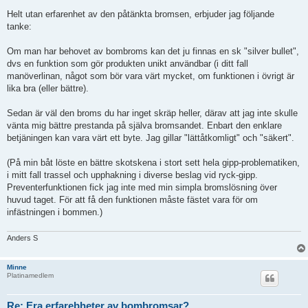
g
g
Helt utan erfarenhet av den påtänkta bromsen, erbjuder jag följande
tanke:
Om man har behovet av bombroms kan det ju finnas en sk "silver bullet",
dvs en funktion som gör produkten unikt användbar (i ditt fall
manöverlinan, något som bör vara värt mycket, om funktionen i övrigt är
lika bra (eller bättre).
Sedan är väl den broms du har inget skräp heller, därav att jag inte skulle
vänta mig bättre prestanda på själva bromsandet. Enbart den enklare
betjäningen kan vara värt ett byte. Jag gillar "lättåtkomligt" och "säkert".
(På min båt löste en bättre skotskena i stort sett hela gipp-problematiken,
i mitt fall trassel och upphakning i diverse beslag vid ryck-gipp.
Preventerfunktionen fick jag inte med min simpla bromslösning över
huvud taget. För att få den funktionen måste fästet vara för om
infästningen i bommen.)
Anders S
Minne
Platinamedlem
Re: Era erfarebheter av bombromsar?