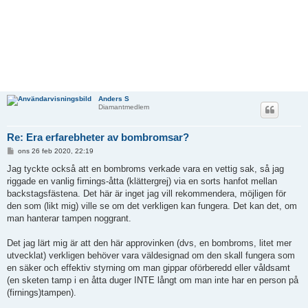
Anders S
Diamantmedlem
Re: Era erfarebheter av bombromsar?
I
ons 26 feb 2020, 22:19
n
l
Jag tyckte också att en bombroms verkade vara en vettig sak, så jag
ä
riggade en vanlig firnings-åtta (klättergrej) via en sorts hanfot mellan
g
g
backstagsfästena. Det här är inget jag vill rekommendera, möjligen för
den som (likt mig) ville se om det verkligen kan fungera. Det kan det, om
man hanterar tampen noggrant.
Det jag lärt mig är att den här approvinken (dvs, en bombroms, litet mer
utvecklat) verkligen behöver vara väldesignad om den skall fungera som
en säker och effektiv styrning om man gippar oförberedd eller våldsamt
(en sketen tamp i en åtta duger INTE långt om man inte har en person på
(firnings)tampen).