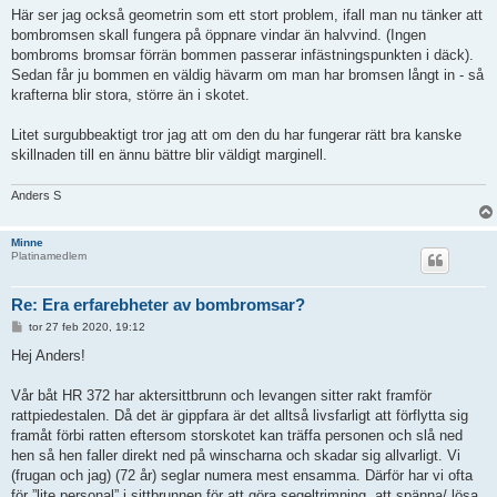
Här ser jag också geometrin som ett stort problem, ifall man nu tänker att
bombromsen skall fungera på öppnare vindar än halvvind. (Ingen
bombroms bromsar förrän bommen passerar infästningspunkten i däck).
Sedan får ju bommen en väldig hävarm om man har bromsen långt in - så
krafterna blir stora, större än i skotet.
Litet surgubbeaktigt tror jag att om den du har fungerar rätt bra kanske
skillnaden till en ännu bättre blir väldigt marginell.
Anders S
Minne
Platinamedlem
Re: Era erfarebheter av bombromsar?
I
tor 27 feb 2020, 19:12
n
l
Hej Anders!
ä
g
g
Vår båt HR 372 har aktersittbrunn och levangen sitter rakt framför
rattpiedestalen. Då det är gippfara är det alltså livsfarligt att förflytta sig
framåt förbi ratten eftersom storskotet kan träffa personen och slå ned
hen så hen faller direkt ned på winscharna och skadar sig allvarligt. Vi
(frugan och jag) (72 år) seglar numera mest ensamma. Därför har vi ofta
för ”lite personal” i sittbrunnen för att göra segeltrimning, att spänna/ lösa