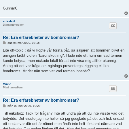
GunnarC
eriksbo1
Diamantmedlem
Re: Era erfarebheter av bombromsar?
I
ons 04 mar 2020, 08:15
n
l
Lite off-topic : då vi köpte vår första båt, sa säljaren att bommen blivit en
ä
aningen krökt vid en "baronskotning". Hade inte ett hum om vad termen
g
g
kunde betyda, men nickade bifall för att inte visa mig alltför okunnig.
Antog att det var fråga om ngtslags preventergaj-riggning el likn
bombroms. Är det nån som vet vad termen innebär?
Minne
Platinamedlem
Re: Era erfarebheter av bombromsar?
I
mån 09 mar 2020, 19:29
n
l
Till eriksbo1: Tack för frågan? Inte att undra på att du inte visste vad det
ä
betydde. Det visste jag inte heller så jag googlade på det och fick endast
g
g
ett enda svar där det är nämnt men ändå inte helt förklarat närmare vad
det betyder. Ger nedan länken till det. Men det har med preventer och