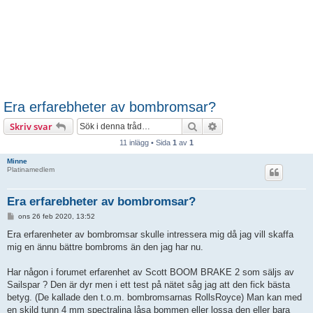
Era erfarebheter av bombromsar?
Sök
Avancerad sökning
Skriv svar
11 inlägg • Sida
1
av
1
Minne
Platinamedlem
Era erfarebheter av bombromsar?
I
ons 26 feb 2020, 13:52
n
l
Era erfarenheter av bombromsar skulle intressera mig då jag vill skaffa
ä
mig en ännu bättre bombroms än den jag har nu.
g
g
Har någon i forumet erfarenhet av Scott BOOM BRAKE 2 som säljs av
Sailspar ? Den är dyr men i ett test på nätet såg jag att den fick bästa
betyg. (De kallade den t.o.m. bombromsarnas RollsRoyce) Man kan med
en skild tunn 4 mm spectralina låsa bommen eller lossa den eller bara