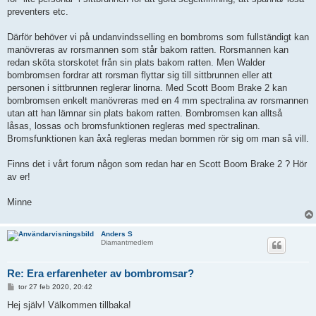
preventers etc.
Därför behöver vi på undanvindsselling en bombroms som fullständigt kan
manövreras av rorsmannen som står bakom ratten. Rorsmannen kan
redan sköta storskotet från sin plats bakom ratten. Men Walder
bombromsen fordrar att rorsman flyttar sig till sittbrunnen eller att
personen i sittbrunnen reglerar linorna. Med Scott Boom Brake 2 kan
bombromsen enkelt manövreras med en 4 mm spectralina av rorsmannen
utan att han lämnar sin plats bakom ratten. Bombromsen kan alltså
låsas, lossas och bromsfunktionen regleras med spectralinan.
Bromsfunktionen kan åxå regleras medan bommen rör sig om man så vill.
Finns det i vårt forum någon som redan har en Scott Boom Brake 2 ? Hör
av er!
Minne
Anders S
Diamantmedlem
Re: Era erfarenheter av bombromsar?
I
tor 27 feb 2020, 20:42
n
l
Hej själv! Välkommen tillbaka!
ä