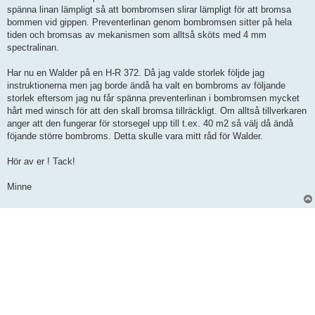
spänna linan lämpligt så att bombromsen slirar lämpligt för att bromsa
bommen vid gippen. Preventerlinan genom bombromsen sitter på hela
tiden och bromsas av mekanismen som alltså sköts med 4 mm
spectralinan.
Har nu en Walder på en H-R 372. Då jag valde storlek följde jag
instruktionerna men jag borde ändå ha valt en bombroms av följande
storlek eftersom jag nu får spänna preventerlinan i bombromsen mycket
hårt med winsch för att den skall bromsa tillräckligt. Om alltså tillverkaren
anger att den fungerar för storsegel upp till t.ex. 40 m2 så välj då ändå
föjande större bombroms. Detta skulle vara mitt råd för Walder.
Hör av er ! Tack!
Minne