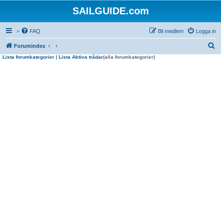
SAILGUIDE.com
>
FAQ
Bli medlem
Logga in
S
Forumindex
Lista forumkategorier
|
Lista Aktiva trådar
(alla forumkategorier)
ö
k