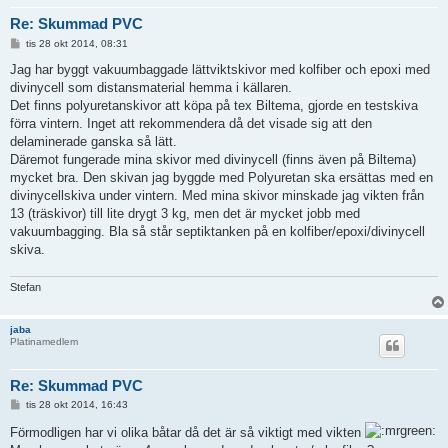
Re: Skummad PVC
I
tis 28 okt 2014, 08:31
n
l
Jag har byggt vakuumbaggade lättviktskivor med kolfiber och epoxi med
ä
divinycell som distansmaterial hemma i källaren.
g
g
Det finns polyuretanskivor att köpa på tex Biltema, gjorde en testskiva
förra vintern. Inget att rekommendera då det visade sig att den
delaminerade ganska så lätt.
Däremot fungerade mina skivor med divinycell (finns även på Biltema)
mycket bra. Den skivan jag byggde med Polyuretan ska ersättas med en
divinycellskiva under vintern. Med mina skivor minskade jag vikten från
13 (träskivor) till lite drygt 3 kg, men det är mycket jobb med
vakuumbagging. Bla så står septiktanken på en kolfiber/epoxi/divinycell
skiva.
Stefan
jaba
Platinamedlem
Re: Skummad PVC
I
tis 28 okt 2014, 16:43
n
l
Förmodligen har vi olika båtar då det är så viktigt med vikten
ä