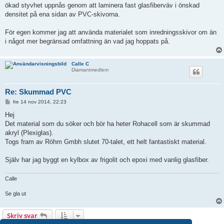
ökad styvhet uppnås genom att laminera fast glasfiberväv i önskad
densitet på ena sidan av PVC-skivorna.
För egen kommer jag att använda materialet som inredningsskivor om än
i något mer begränsad omfattning än vad jag hoppats på.
Calle C
Diamantmedlem
Re: Skummad PVC
I
fre 14 nov 2014, 22:23
n
l
Hej
ä
Det material som du söker och bör ha heter Rohacell som är skummad
g
g
akryl (Plexiglas).
Togs fram av Röhm Gmbh slutet 70-talet, ett helt fantastiskt material.
Själv har jag byggt en kylbox av frigolit och epoxi med vanlig glasfiber.
Calle
Se gla ut
Skriv svar