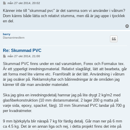
I
mån 27 okt 2014, 20:02
n
l
Känner inte till "skummad pvc" är det samma som vi använder i våtrum?
ä
Dom känns både lätta och relativt stumma, men då är jag uppe i tjocklek
g
g
en del.
barry
Diamantmedlem
Re: Skummad PVC
I
mån 27 okt 2014, 21:00
n
l
Skummad PVC finns under en rad varumärken, Forex och Formalux tex.
ä
Är ett ypperligt inredningsmaterial. Relativt slagtåligt, lätt att bearbeta, går
g
g
att forma med lite värme etc. Framförallt är det lätt. Användning i våtrum
är jag osäker på. Reklamskyltar och båtinredningar är de områden jag
känner till där man använder materialet.
Ska jag göra en inredningsdetalj hamnar jag på lite drygt 2 kg/m2 med
glasfiberkonstruktion (10 mm distansmaterial, 2 lager 200 g matta på
varje sida, epoxy, spackel, färg). 10 mm Skummad PVC landar på 700 g
per kvadratmeter.
9 mm björkplyfa blir närapå 7 kg för färdig detalj. Går man ner på 6 mm
ca 4.5 kg. Det är en annan liga och nej, i detta projekt finns det inte på