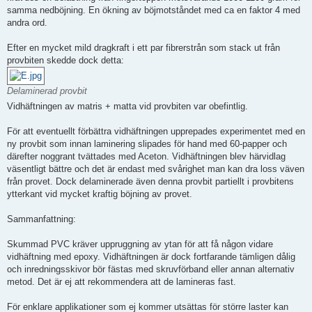
samma nedböjning. En ökning av böjmotståndet med ca en faktor 4 med
andra ord.
Efter en mycket mild dragkraft i ett par fibrerstrån som stack ut från
provbiten skedde dock detta:
Delaminerad provbit
Vidhäftningen av matris + matta vid provbiten var obefintlig.
För att eventuellt förbättra vidhäftningen upprepades experimentet med en
ny provbit som innan laminering slipades för hand med 60-papper och
därefter noggrant tvättades med Aceton. Vidhäftningen blev härvidlag
väsentligt bättre och det är endast med svårighet man kan dra loss väven
från provet. Dock delaminerade även denna provbit partiellt i provbitens
ytterkant vid mycket kraftig böjning av provet.
Sammanfattning:
Skummad PVC kräver uppruggning av ytan för att få någon vidare
vidhäftning med epoxy. Vidhäftningen är dock fortfarande tämligen dålig
och inredningsskivor bör fästas med skruvförband eller annan alternativ
metod. Det är ej att rekommendera att de lamineras fast.
För enklare applikationer som ej kommer utsättas för större laster kan