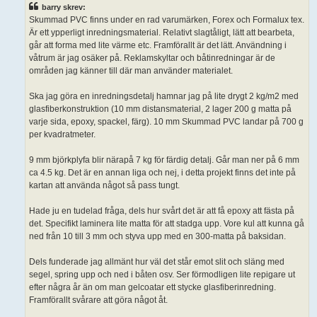
ä
barry skrev:
g
g
Skummad PVC finns under en rad varumärken, Forex och Formalux tex.
Är ett ypperligt inredningsmaterial. Relativt slagtåligt, lätt att bearbeta,
går att forma med lite värme etc. Framförallt är det lätt. Användning i
våtrum är jag osäker på. Reklamskyltar och båtinredningar är de
områden jag känner till där man använder materialet.
Ska jag göra en inredningsdetalj hamnar jag på lite drygt 2 kg/m2 med
glasfiberkonstruktion (10 mm distansmaterial, 2 lager 200 g matta på
varje sida, epoxy, spackel, färg). 10 mm Skummad PVC landar på 700 g
per kvadratmeter.
9 mm björkplyfa blir närapå 7 kg för färdig detalj. Går man ner på 6 mm
ca 4.5 kg. Det är en annan liga och nej, i detta projekt finns det inte på
kartan att använda något så pass tungt.
Hade ju en tudelad fråga, dels hur svårt det är att få epoxy att fästa på
det. Specifikt laminera lite matta för att stadga upp. Vore kul att kunna gå
ned från 10 till 3 mm och styva upp med en 300-matta på baksidan.
Dels funderade jag allmänt hur väl det står emot slit och släng med
segel, spring upp och ned i båten osv. Ser förmodligen lite repigare ut
efter några år än om man gelcoatar ett stycke glasfiberinredning.
Framförallt svårare att göra något åt.