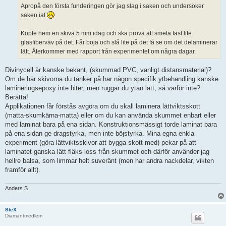
Apropå den första funderingen gör jag slag i saken och undersöker
saken iaf
Köpte hem en skiva 5 mm idag och ska prova att smeta fast lite
glasfiberväv på det. Får böja och slå lite på det få se om det delaminerar
lätt. Återkommer med rapport från experimentet om några dagar.
Divinycell är kanske bekant, (skummad PVC, vanligt distansmaterial)?
Om de här skivorna du tänker på har någon specifik ytbehandling kanske
lamineringsepoxy inte biter, men ruggar du ytan lätt, så varför inte?
Berätta!
Applikationen får förstås avgöra om du skall laminera lättviktsskott
(matta-skumkärna-matta) eller om du kan använda skummet enbart eller
med laminat bara på ena sidan. Konstruktionsmässigt torde laminat bara
på ena sidan ge dragstyrka, men inte böjstyrka. Mina egna enkla
experiment (göra lättviktsskivor att bygga skott med) pekar på att
laminatet ganska lätt fläks loss från skummet och därför använder jag
hellre balsa, som limmar helt suveränt (men har andra nackdelar, vikten
framför allt).
Anders S
SteX
Diamantmedlem