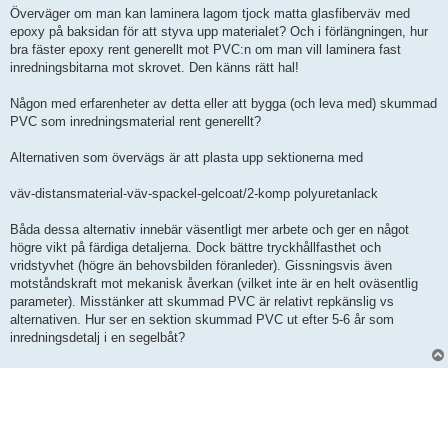
Överväger om man kan laminera lagom tjock matta glasfiberväv med
epoxy på baksidan för att styva upp materialet? Och i förlängningen, hur
bra fäster epoxy rent generellt mot PVC:n om man vill laminera fast
inredningsbitarna mot skrovet. Den känns rätt hal!
Någon med erfarenheter av detta eller att bygga (och leva med) skummad
PVC som inredningsmaterial rent generellt?
Alternativen som övervägs är att plasta upp sektionerna med
väv-distansmaterial-väv-spackel-gelcoat/2-komp polyuretanlack
Båda dessa alternativ innebär väsentligt mer arbete och ger en något
högre vikt på färdiga detaljerna. Dock bättre tryckhållfasthet och
vridstyvhet (högre än behovsbilden föranleder). Gissningsvis även
motståndskraft mot mekanisk åverkan (vilket inte är en helt oväsentlig
parameter). Misstänker att skummad PVC är relativt repkänslig vs
alternativen. Hur ser en sektion skummad PVC ut efter 5-6 år som
inredningsdetalj i en segelbåt?