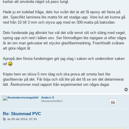
kartan att använda något så pass tungt.
Hade ju en tudelad fråga, dels hur svårt det är att få epoxy att fästa på
det. Specifikt laminera lite matta för att stadga upp. Vore kul att kunna gå
ned från 10 till 3 mm och styva upp med en 300-matta på baksidan.
Dels funderade jag allmänt hur väl det står emot slit och släng med segel,
spring upp och ned i båten osv. Ser förmodligen lite repigare ut efter några
år än om man gelcoatar ett stycke glasfiberinredning. Framförallt svårare
att göra något åt.
Apropå den första funderingen gör jag slag i saken och undersöker saken
iaf
Köpte hem en skiva 5 mm idag och ska prova att smeta fast lite
glasfiberväv på det. Får böja och slå lite på det få se om det delaminerar
lätt. Återkommer med rapport från experimentet om några dagar.
Anders S
Diamantmedlem
Re: Skummad PVC
I
tis 28 okt 2014, 07:33
n
l