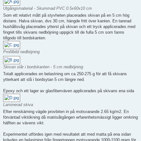
Utgångsmaterial - Skummad PVC 0.5x60x10 cm
Som ett relativt mått på styvheten placerades skivan på en 5 cm hög
distans. Halva skivan, dvs 30 cm, hängde fritt över kanten. En tarerad
hushållsvåg placerades ytterst på skivan och ett tryck applicerades med
fingret tills skivans nedböjning uppgick till de fulla 5 cm som fanns
tillgodo till bordskanten.
Profilbild nedböjning
Skivan slår i bordskanten - 5 cm nedböjning
Totalt applicerades en belastning om ca 250-275 g för att få skivans
ytterkant att slå i bordsytan 5 cm längre ned.
Epoxy och ett lager av glasfiberväven applicerades på skivans ena sida
Laminerad skiva
Efter renskärning vägde provbiten in på motsvarande 2.65 kg/m2. En
förväntad viktökning då matrisåtgången erfarenhetsmässigt ligger omkring
hälften av vävens vikt.
Experimentet utfördes igen med resultatet att med matta på ena sidan
krävdes en belastning från fingertoppen motsvarande 1000-1100 gram för