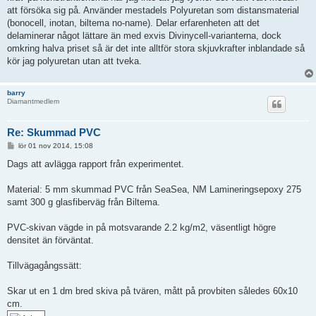
att försöka sig på. Använder mestadels Polyuretan som distansmaterial
(bonocell, inotan, biltema no-name). Delar erfarenheten att det
delaminerar något lättare än med exvis Divinycell-varianterna, dock
omkring halva priset så är det inte alltför stora skjuvkrafter inblandade så
kör jag polyuretan utan att tveka.
barry
Diamantmedlem
Re: Skummad PVC
I
lör 01 nov 2014, 15:08
n
l
Dags att avlägga rapport från experimentet.
ä
g
g
Material: 5 mm skummad PVC från SeaSea, NM Lamineringsepoxy 275
samt 300 g glasfiberväg från Biltema.
PVC-skivan vägde in på motsvarande 2.2 kg/m2, väsentligt högre
densitet än förväntat.
Tillvägagångssätt:
Skar ut en 1 dm bred skiva på tvären, mått på provbiten således 60x10
cm.