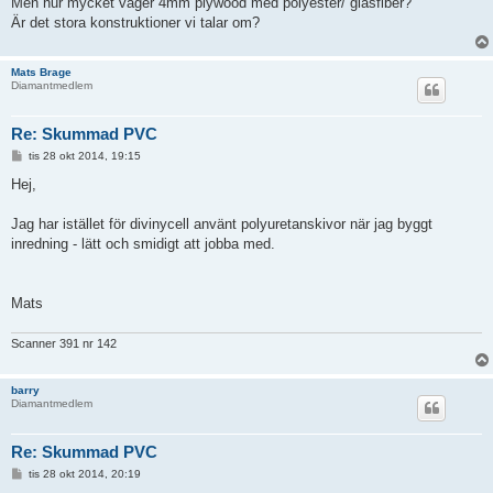
Men hur mycket väger 4mm plywood med polyester/ glasfiber?
g
g
Är det stora konstruktioner vi talar om?
Mats Brage
Diamantmedlem
Re: Skummad PVC
I
tis 28 okt 2014, 19:15
n
l
Hej,
ä
g
g
Jag har istället för divinycell använt polyuretanskivor när jag byggt
inredning - lätt och smidigt att jobba med.
Mats
Scanner 391 nr 142
barry
Diamantmedlem
Re: Skummad PVC
I
tis 28 okt 2014, 20:19
n