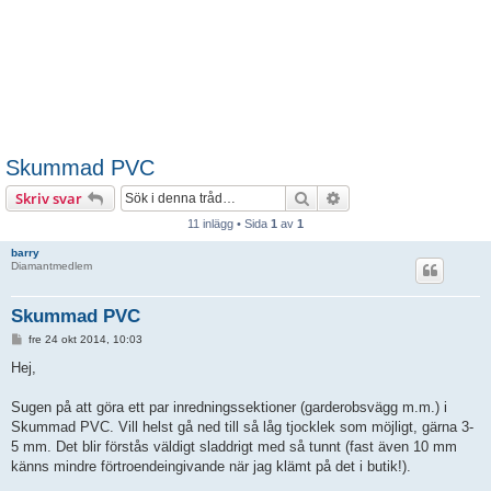
Skummad PVC
Sök
Avancerad sökning
Skriv svar
11 inlägg • Sida
1
av
1
barry
Diamantmedlem
Skummad PVC
I
fre 24 okt 2014, 10:03
n
l
Hej,
ä
g
g
Sugen på att göra ett par inredningssektioner (garderobsvägg m.m.) i
Skummad PVC. Vill helst gå ned till så låg tjocklek som möjligt, gärna 3-
5 mm. Det blir förstås väldigt sladdrigt med så tunnt (fast även 10 mm
känns mindre förtroendeingivande när jag klämt på det i butik!).