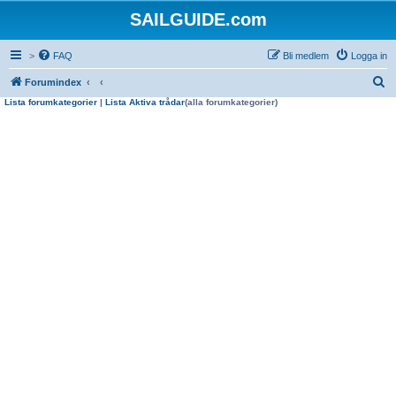
SAILGUIDE.com
>
FAQ
Bli medlem
Logga in
S
Forumindex
Lista forumkategorier
|
Lista Aktiva trådar
(alla forumkategorier)
ö
k