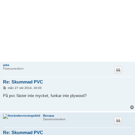
jaba
Platinamedlem
Re: Skummad PVC
I
mån 27 okt 2014, 16:03
n
l
På pvc fäster inte mycket, funkar inte plywood?
ä
g
g
Besqua
Diamantmedlem
Re: Skummad PVC