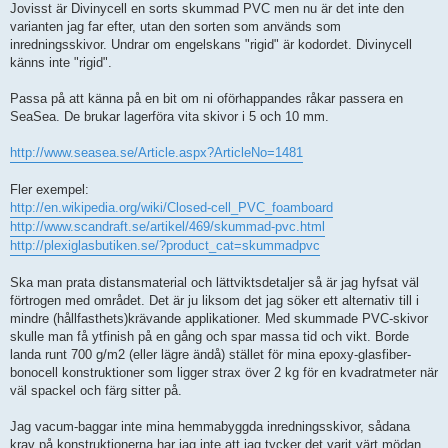
l
Jovisst är Divinycell en sorts skummad PVC men nu är det inte den
ä
varianten jag far efter, utan den sorten som används som
g
g
inredningsskivor. Undrar om engelskans "rigid" är kodordet. Divinycell
känns inte "rigid".
Passa på att känna på en bit om ni oförhappandes råkar passera en
SeaSea. De brukar lagerföra vita skivor i 5 och 10 mm.
http://www.seasea.se/Article.aspx?ArticleNo=1481
Fler exempel:
http://en.wikipedia.org/wiki/Closed-cell_PVC_foamboard
http://www.scandraft.se/artikel/469/skummad-pvc.html
http://plexiglasbutiken.se/?product_cat=skummadpvc
Ska man prata distansmaterial och lättviktsdetaljer så är jag hyfsat väl
förtrogen med området. Det är ju liksom det jag söker ett alternativ till i
mindre (hållfasthets)krävande applikationer. Med skummade PVC-skivor
skulle man få ytfinish på en gång och spar massa tid och vikt. Borde
landa runt 700 g/m2 (eller lägre ändå) stället för mina epoxy-glasfiber-
bonocell konstruktioner som ligger strax över 2 kg för en kvadratmeter när
väl spackel och färg sitter på.
Jag vacum-baggar inte mina hemmabyggda inredningsskivor, sådana
krav på konstruktionerna har jag inte att jag tycker det varit värt mödan