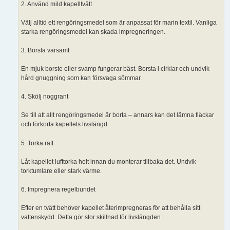
2. Använd mild kapelltvätt
Välj alltid ett rengöringsmedel som är anpassat för marin textil. Vanliga
starka rengöringsmedel kan skada impregneringen.
3. Borsta varsamt
En mjuk borste eller svamp fungerar bäst. Borsta i cirklar och undvik
hård gnuggning som kan försvaga sömmar.
4. Skölj noggrant
Se till att allt rengöringsmedel är borta – annars kan det lämna fläckar
och förkorta kapellets livslängd.
5. Torka rätt
Låt kapellet lufttorka helt innan du monterar tillbaka det. Undvik
torktumlare eller stark värme.
6. Impregnera regelbundet
Efter en tvätt behöver kapellet återimpregneras för att behålla sitt
vattenskydd. Detta gör stor skillnad för livslängden.