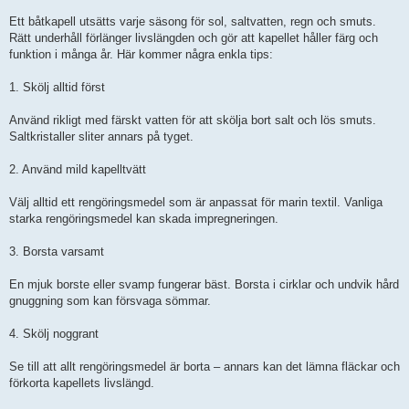
g
a
g
Ett båtkapell utsätts varje säsong för sol, saltvatten, regn och smuts.
Rätt underhåll förlänger livslängden och gör att kapellet håller färg och
funktion i många år. Här kommer några enkla tips:
1. Skölj alltid först
Använd rikligt med färskt vatten för att skölja bort salt och lös smuts.
Saltkristaller sliter annars på tyget.
2. Använd mild kapelltvätt
Välj alltid ett rengöringsmedel som är anpassat för marin textil. Vanliga
starka rengöringsmedel kan skada impregneringen.
3. Borsta varsamt
En mjuk borste eller svamp fungerar bäst. Borsta i cirklar och undvik hård
gnuggning som kan försvaga sömmar.
4. Skölj noggrant
Se till att allt rengöringsmedel är borta – annars kan det lämna fläckar och
förkorta kapellets livslängd.