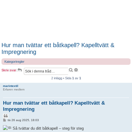
Hur man tvättar ett båtkapell? Kapelltvätt &
Impregnering
Kategoriregler
S
A
Skriv svar
ö
v
k
a
2 inlägg • Sida
1
av
1
n
c
marintextil
Erfaren medlem
e
r
a
Hur man tvättar ett båtkapell? Kapelltvätt &
d
s
Impregnering
ö
k
C
n
i
I
tis 26 aug 2025, 18:03
i
n
t
n
l
e
Så tvättar du ditt båtkapell – steg för steg
ä
g
r