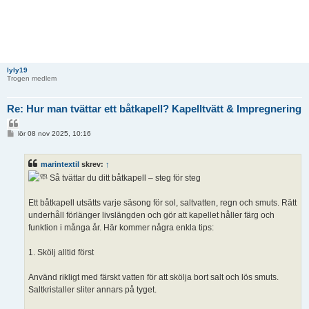
lyly19
Trogen medlem
Re: Hur man tvättar ett båtkapell? Kapelltvätt & Impregnering
C
i
I
lör 08 nov 2025, 10:16
n
t
l
e
ä
r
marintextil
skrev:
↑
g
a
g
Så tvättar du ditt båtkapell – steg för steg
Ett båtkapell utsätts varje säsong för sol, saltvatten, regn och smuts. Rätt
underhåll förlänger livslängden och gör att kapellet håller färg och
funktion i många år. Här kommer några enkla tips:
1. Skölj alltid först
Använd rikligt med färskt vatten för att skölja bort salt och lös smuts.
Saltkristaller sliter annars på tyget.