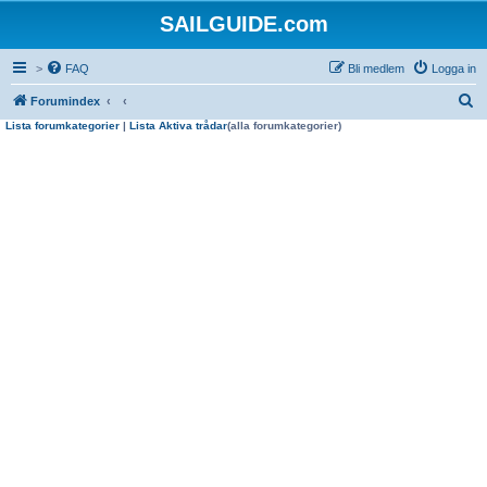
SAILGUIDE.com
>
FAQ
Bli medlem
Logga in
S
Forumindex
Lista forumkategorier
|
Lista Aktiva trådar
(alla forumkategorier)
ö
k