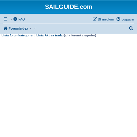
SAILGUIDE.com
>
FAQ
Bli medlem
Logga in
S
Forumindex
Lista forumkategorier
|
Lista Aktiva trådar
(alla forumkategorier)
ö
k