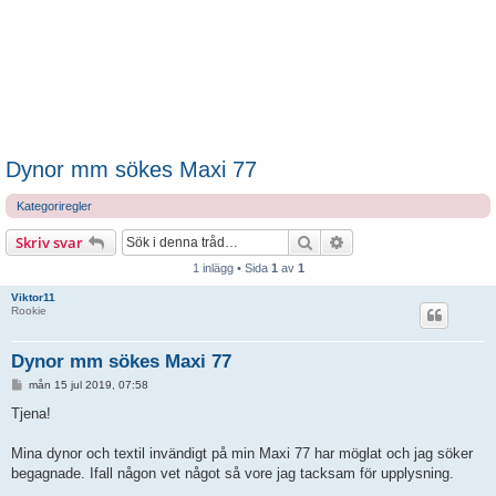
Dynor mm sökes Maxi 77
Kategoriregler
Sök
Avancerad sökning
Skriv svar
1 inlägg • Sida
1
av
1
Viktor11
Rookie
Dynor mm sökes Maxi 77
I
mån 15 jul 2019, 07:58
n
l
Tjena!
ä
g
g
Mina dynor och textil invändigt på min Maxi 77 har möglat och jag söker
begagnade. Ifall någon vet något så vore jag tacksam för upplysning.