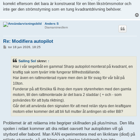
ä
korrekt eftersom det bara är konstruerat för en liten likströmsmotor och
g
g
inte ger den strömstyrning som en tung kvadrantdrivning behöver.
Anders S
Diamantmedlem
Re: Modifiera autopilot
I
tor 18 jun 2026, 18:25
n
l
ä
Sailing Sol
skrev:
↑
g
g
Har i vår segelbåt en gammal Sharp autopilot monterat på kvadrant, en
kraftig sak som tyvärr inte fungerar tillfredsställande.
Har även en rattmonterad nyare men den är för svag för vår båt på
10ton.
Funderar på att försöka få ihop den nyare styrenheten med den gamla
motorn, till den rattmonterade är det bara 2 sladdar ( + och - som
polvändes för att byta riktning).
Går det att använda den signalen för att med relän styra den kraftigare
motorn eller kommer det att bli full mutter åt antingen sb eller BB?
Problemet är att reläerna inte begriper skillnaden på plus/minus. Den lilla
spolen i reläet kommer att dra reläet oavsett hur autopiloten vill gå
styrbord eller babord. Man KAN experimentera med en likriktare (diod) på
reläets styrspole, så att höger och vänster (elektronik kan inte