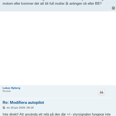
motorn eller kommer det att bli full mutter åt antingen sb eller BB?
Lukas Nyberg
Rookie
Re: Modifiera autopilot
I
tor 18 jun 2026, 09:18
n
l
Inte direkt! Att använda ett relä på den där +/– styrsignalen fungerar inte