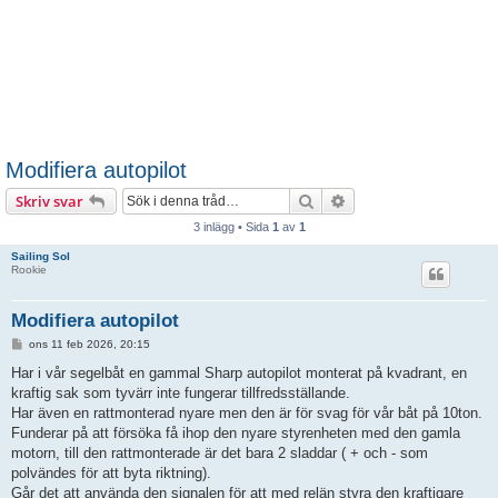
Modifiera autopilot
Sök
Avancerad sökning
Skriv svar
3 inlägg • Sida
1
av
1
Sailing Sol
Rookie
Modifiera autopilot
I
ons 11 feb 2026, 20:15
n
l
Har i vår segelbåt en gammal Sharp autopilot monterat på kvadrant, en
ä
kraftig sak som tyvärr inte fungerar tillfredsställande.
g
g
Har även en rattmonterad nyare men den är för svag för vår båt på 10ton.
Funderar på att försöka få ihop den nyare styrenheten med den gamla
motorn, till den rattmonterade är det bara 2 sladdar ( + och - som
polvändes för att byta riktning).
Går det att använda den signalen för att med relän styra den kraftigare