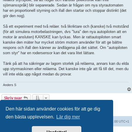
sjömansspråk) blir separerade. Sedan är frågan om nya styrautomaten
har en proportionell styrning och ifall den startar och stoppar distinkt (det
gör den nog).
Så ett experiment med två reläer. två likriktare och (kanske) två motstånd
(för att simulera motorbelastningen, dvs "lura" den nya autopiloten att en
motor är ansluten) KANSKE kan lyckas. Men är rattautopiloten smart
kanske den mäter hur mycket ström motorn använder för att ge bättre
respons och ifall den känner av ändlägena på det sättet. Om "autopiloten
som styr" har en rodersensor kan det vara litet lättare.
Tänk på att ha säkringar av lagom storlek på reläerna, annars kan du elda
upp styrmaskinen eller reläerna. Det kanske inte går att få till det, men du
vill inte elda upp något medan du provar.
Anders S
Skriv svar
3 inlägg • Sida
1
av
1
Den här sidan använder cookies för att ge dig
den bästa upplevelsen.
Lär dig mer
Forumindex
Alla tidsangivelser är UTC+01:00 UTC+1
Drivs av
phpBB
® Forum Software © phpBB Limited