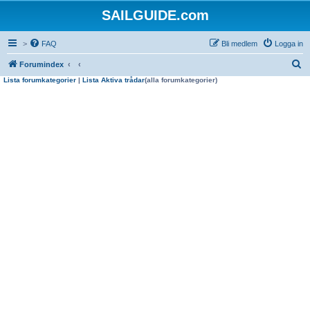
SAILGUIDE.com
>
FAQ
Bli medlem
Logga in
S
Forumindex
Lista forumkategorier
|
Lista Aktiva trådar
(alla forumkategorier)
ö
k