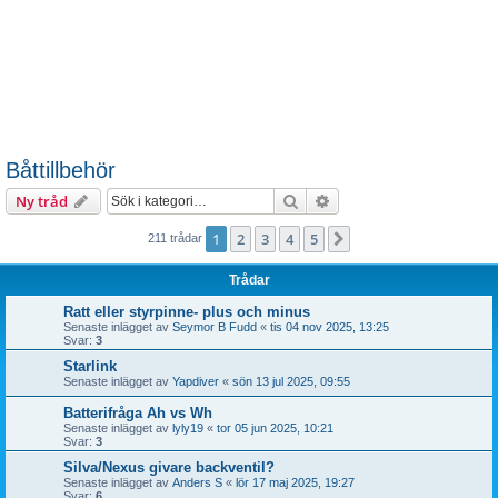
Båttillbehör
Sök
Avancerad sökning
Ny tråd
1
2
3
4
5
Nästa
211 trådar
Trådar
Ratt eller styrpinne- plus och minus
Senaste inlägget av
Seymor B Fudd
«
tis 04 nov 2025, 13:25
Svar:
3
Starlink
Senaste inlägget av
Yapdiver
«
sön 13 jul 2025, 09:55
Batterifråga Ah vs Wh
Senaste inlägget av
lyly19
«
tor 05 jun 2025, 10:21
Svar:
3
Silva/Nexus givare backventil?
Senaste inlägget av
Anders S
«
lör 17 maj 2025, 19:27
Svar:
6