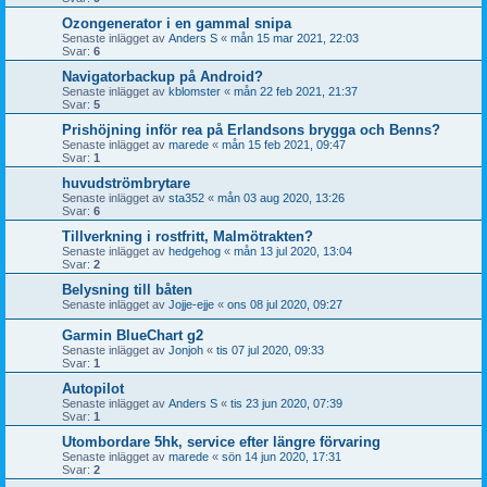
Ozongenerator i en gammal snipa
Senaste inlägget av
Anders S
«
mån 15 mar 2021, 22:03
Svar:
6
Navigatorbackup på Android?
Senaste inlägget av
kblomster
«
mån 22 feb 2021, 21:37
Svar:
5
Prishöjning inför rea på Erlandsons brygga och Benns?
Senaste inlägget av
marede
«
mån 15 feb 2021, 09:47
Svar:
1
huvudströmbrytare
Senaste inlägget av
sta352
«
mån 03 aug 2020, 13:26
Svar:
6
Tillverkning i rostfritt, Malmötrakten?
Senaste inlägget av
hedgehog
«
mån 13 jul 2020, 13:04
Svar:
2
Belysning till båten
Senaste inlägget av
Jojje-ejje
«
ons 08 jul 2020, 09:27
Garmin BlueChart g2
Senaste inlägget av
Jonjoh
«
tis 07 jul 2020, 09:33
Svar:
1
Autopilot
Senaste inlägget av
Anders S
«
tis 23 jun 2020, 07:39
Svar:
1
Utombordare 5hk, service efter längre förvaring
Senaste inlägget av
marede
«
sön 14 jun 2020, 17:31
Svar:
2