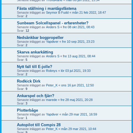
Senaste inlägget av
TrondRane
«
mån 06 jun 2022, 15:34
Fästa ställning i mantågsfästena
Senaste inlägget av
Seymor B Fudd
«
mån 21 feb 2022, 18:47
Svar:
2
Sunbeam Solcellspanel - erfarenheter?
Senaste inlägget av
Anders S
«
fre 08 okt 2021, 08:43
Svar:
12
Nedsänkbar bogpropeller
Senaste inlägget av
Yapdiver
«
fre 10 sep 2021, 23:23
Svar:
2
Skarva ankarkätting
Senaste inlägget av
Anders S
«
fre 13 aug 2021, 08:44
Svar:
5
Nytt fall till E-jolle?
Senaste inlägget av
Robnys
«
lör 03 jul 2021, 19:33
Svar:
2
Rodkick Dirk
Senaste inlägget av
Peter_K
«
ons 16 jun 2021, 12:50
Svar:
9
Ankarspel och fjärr?
Senaste inlägget av
marede
«
fre 28 maj 2021, 20:28
Svar:
3
Plotterbåge
Senaste inlägget av
Yapdiver
«
mån 29 mar 2021, 16:59
Svar:
1
Autopilot till Compis 28
Senaste inlägget av
Peter_K
«
mån 29 mar 2021, 10:44
Svar:
9