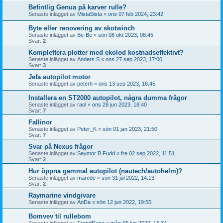
Befintlig Genua på karver rulle?
Senaste inlägget av
MistaSista
«
ons 07 feb 2024, 23:42
Byte eller renovering av skotwinch
Senaste inlägget av
Be-Be
«
sön 08 okt 2023, 08:45
Svar:
2
Komplettera plotter med ekolod kostnadseffektivt?
Senaste inlägget av
Anders S
«
ons 27 sep 2023, 17:00
Svar:
3
Jefa autopilot motor
Senaste inlägget av
peterh
«
ons 13 sep 2023, 18:45
Installera en ST2000 autopilot, några dumma frågor
Senaste inlägget av
raol
«
ons 28 jun 2023, 18:40
Svar:
7
Fallinor
Senaste inlägget av
Peter_K
«
sön 01 jan 2023, 21:50
Svar:
7
Svar på Nexus frågor
Senaste inlägget av
Seymor B Fudd
«
fre 02 sep 2022, 11:51
Svar:
2
Hur öppna gammal autopilot (nautech/autohelm)?
Senaste inlägget av
marede
«
sön 31 jul 2022, 14:13
Svar:
2
Raymarine vindgivare
Senaste inlägget av
AnDa
«
sön 12 jun 2022, 19:55
Bomvev til rullebom