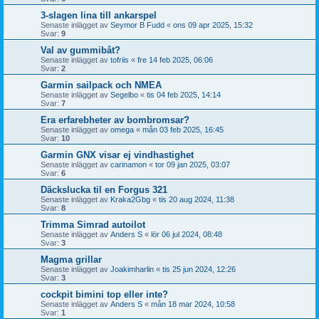
3-slagen lina till ankarspel
Senaste inlägget av
Seymor B Fudd
«
ons 09 apr 2025, 15:32
Svar:
9
Val av gummibåt?
Senaste inlägget av
tofriis
«
fre 14 feb 2025, 06:06
Svar:
2
Garmin sailpack och NMEA
Senaste inlägget av
Segelbo
«
tis 04 feb 2025, 14:14
Svar:
7
Era erfarebheter av bombromsar?
Senaste inlägget av
omega
«
mån 03 feb 2025, 16:45
Svar:
10
Garmin GNX visar ej vindhastighet
Senaste inlägget av
carinamon
«
tor 09 jan 2025, 03:07
Svar:
6
Däckslucka til en Forgus 321
Senaste inlägget av
Kraka2Gbg
«
tis 20 aug 2024, 11:38
Svar:
8
Trimma Simrad autoilot
Senaste inlägget av
Anders S
«
lör 06 jul 2024, 08:48
Svar:
3
Magma grillar
Senaste inlägget av
Joakimharlin
«
tis 25 jun 2024, 12:26
Svar:
3
cockpit bimini top eller inte?
Senaste inlägget av
Anders S
«
mån 18 mar 2024, 10:58
Svar:
1