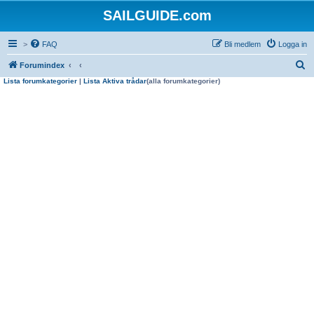
SAILGUIDE.com
>
FAQ
Bli medlem
Logga in
S
Forumindex
Lista forumkategorier
|
Lista Aktiva trådar
(alla forumkategorier)
ö
k