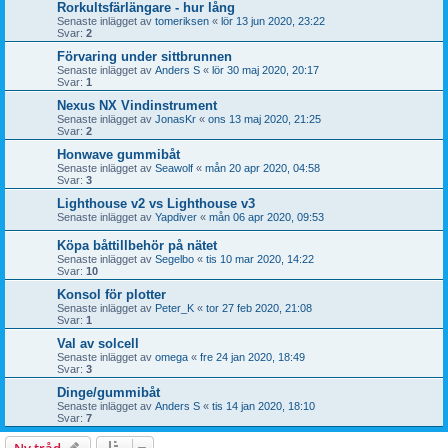
Rorkultsfärlängare - hur lång
Senaste inlägget av
tomeriksen
«
lör 13 jun 2020, 23:22
Svar:
2
Förvaring under sittbrunnen
Senaste inlägget av
Anders S
«
lör 30 maj 2020, 20:17
Svar:
1
Nexus NX Vindinstrument
Senaste inlägget av
JonasKr
«
ons 13 maj 2020, 21:25
Svar:
2
Honwave gummibåt
Senaste inlägget av
Seawolf
«
mån 20 apr 2020, 04:58
Svar:
3
Lighthouse v2 vs Lighthouse v3
Senaste inlägget av
Yapdiver
«
mån 06 apr 2020, 09:53
Köpa båttillbehör på nätet
Senaste inlägget av
Segelbo
«
tis 10 mar 2020, 14:22
Svar:
10
Konsol för plotter
Senaste inlägget av
Peter_K
«
tor 27 feb 2020, 21:08
Svar:
1
Val av solcell
Senaste inlägget av
omega
«
fre 24 jan 2020, 18:49
Svar:
3
Dinge/gummibåt
Senaste inlägget av
Anders S
«
tis 14 jan 2020, 18:10
Svar:
7