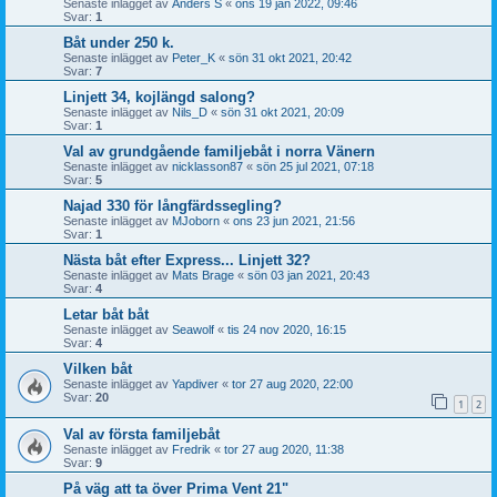
Senaste inlägget av
Anders S
«
ons 19 jan 2022, 09:46
Svar:
1
Båt under 250 k.
Senaste inlägget av
Peter_K
«
sön 31 okt 2021, 20:42
Svar:
7
Linjett 34, kojlängd salong?
Senaste inlägget av
Nils_D
«
sön 31 okt 2021, 20:09
Svar:
1
Val av grundgående familjebåt i norra Vänern
Senaste inlägget av
nicklasson87
«
sön 25 jul 2021, 07:18
Svar:
5
Najad 330 för långfärdssegling?
Senaste inlägget av
MJoborn
«
ons 23 jun 2021, 21:56
Svar:
1
Nästa båt efter Express... Linjett 32?
Senaste inlägget av
Mats Brage
«
sön 03 jan 2021, 20:43
Svar:
4
Letar båt båt
Senaste inlägget av
Seawolf
«
tis 24 nov 2020, 16:15
Svar:
4
Vilken båt
Senaste inlägget av
Yapdiver
«
tor 27 aug 2020, 22:00
Svar:
20
1
2
Val av första familjebåt
Senaste inlägget av
Fredrik
«
tor 27 aug 2020, 11:38
Svar:
9
På väg att ta över Prima Vent 21"