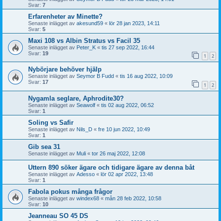
Svar:
7
Erfarenheter av Minette?
Senaste inlägget av
akesund59
«
lör 28 jan 2023, 14:11
Svar:
5
Maxi 108 vs Albin Stratus vs Facil 35
Senaste inlägget av
Peter_K
«
tis 27 sep 2022, 16:44
Svar:
19
1
2
Nybörjare behöver hjälp
Senaste inlägget av
Seymor B Fudd
«
tis 16 aug 2022, 10:09
Svar:
17
1
2
Nygamla seglare, Aphrodite30?
Senaste inlägget av
Seawolf
«
tis 02 aug 2022, 06:52
Svar:
1
Soling vs Safir
Senaste inlägget av
Nils_D
«
fre 10 jun 2022, 10:49
Svar:
1
Gib sea 31
Senaste inlägget av
Muli
«
tor 26 maj 2022, 12:08
Uttern 890 söker ägare och tidigare ägare av denna båt
Senaste inlägget av
Adesso
«
lör 02 apr 2022, 13:48
Svar:
1
Fabola pokus många frågor
Senaste inlägget av
windex68
«
mån 28 feb 2022, 10:58
Svar:
10
Jeanneau SO 45 DS