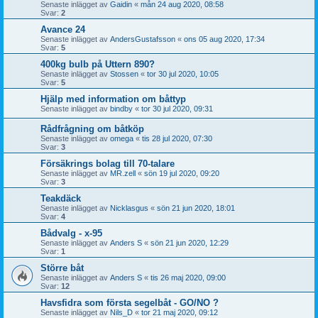
Senaste inlägget av
Gaidin
«
mån 24 aug 2020, 08:58
Svar:
2
Avance 24
Senaste inlägget av
AndersGustafsson
«
ons 05 aug 2020, 17:34
Svar:
5
400kg bulb på Uttern 890?
Senaste inlägget av
Stossen
«
tor 30 jul 2020, 10:05
Svar:
5
Hjälp med information om båttyp
Senaste inlägget av
bindby
«
tor 30 jul 2020, 09:31
Rådfrågning om båtköp
Senaste inlägget av
omega
«
tis 28 jul 2020, 07:30
Svar:
3
Försäkrings bolag till 70-talare
Senaste inlägget av
MR.zell
«
sön 19 jul 2020, 09:20
Svar:
3
Teakdäck
Senaste inlägget av
Nicklasgus
«
sön 21 jun 2020, 18:01
Svar:
4
Bådvalg - x-95
Senaste inlägget av
Anders S
«
sön 21 jun 2020, 12:29
Svar:
1
Större båt
Senaste inlägget av
Anders S
«
tis 26 maj 2020, 09:00
Svar:
12
Havsfidra som första segelbåt - GO/NO ?
Senaste inlägget av
Nils_D
«
tor 21 maj 2020, 09:12