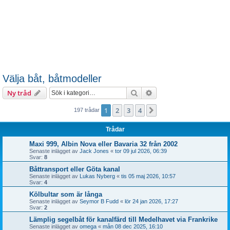
Välja båt, båtmodeller
Sök
Avancerad sökning
Ny tråd
1
2
3
4
Nästa
197 trådar
Trådar
Maxi 999, Albin Nova eller Bavaria 32 från 2002
Senaste inlägget av
Jack Jones
«
tor 09 jul 2026, 06:39
Svar:
8
Båttransport eller Göta kanal
Senaste inlägget av
Lukas Nyberg
«
tis 05 maj 2026, 10:57
Svar:
4
Kölbultar som är långa
Senaste inlägget av
Seymor B Fudd
«
lör 24 jan 2026, 17:27
Svar:
2
Lämplig segelbåt för kanalfärd till Medelhavet via Frankrike
Senaste inlägget av
omega
«
mån 08 dec 2025, 16:10