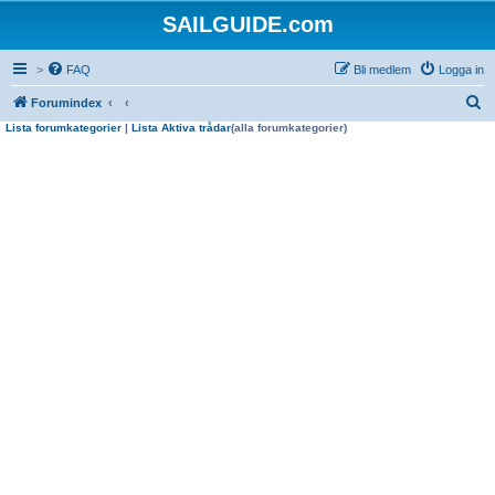
SAILGUIDE.com
>
FAQ
Bli medlem
Logga in
S
Forumindex
Lista forumkategorier
|
Lista Aktiva trådar
(alla forumkategorier)
ö
k