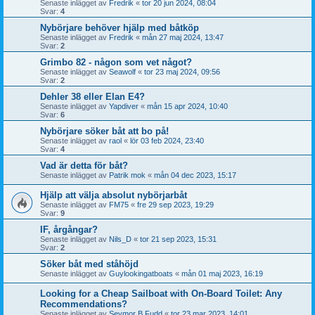
Senaste inlägget av
Fredrik
«
tor 20 jun 2024, 08:04
Svar:
4
Nybörjare behöver hjälp med båtköp
Senaste inlägget av
Fredrik
«
mån 27 maj 2024, 13:47
Svar:
2
Grimbo 82 - någon som vet något?
Senaste inlägget av
Seawolf
«
tor 23 maj 2024, 09:56
Svar:
2
Dehler 38 eller Elan E4?
Senaste inlägget av
Yapdiver
«
mån 15 apr 2024, 10:40
Svar:
6
Nybörjare söker båt att bo på!
Senaste inlägget av
raol
«
lör 03 feb 2024, 23:40
Svar:
4
Vad är detta för båt?
Senaste inlägget av
Patrik mok
«
mån 04 dec 2023, 15:17
Hjälp att välja absolut nybörjarbåt
Senaste inlägget av
FM75
«
fre 29 sep 2023, 19:29
Svar:
9
IF, årgångar?
Senaste inlägget av
Nils_D
«
tor 21 sep 2023, 15:31
Svar:
2
Söker båt med ståhöjd
Senaste inlägget av
Guylookingatboats
«
mån 01 maj 2023, 16:19
Looking for a Cheap Sailboat with On-Board Toilet: Any
Recommendations?
Senaste inlägget av
Seymor B Fudd
«
tor 23 mar 2023, 14:01