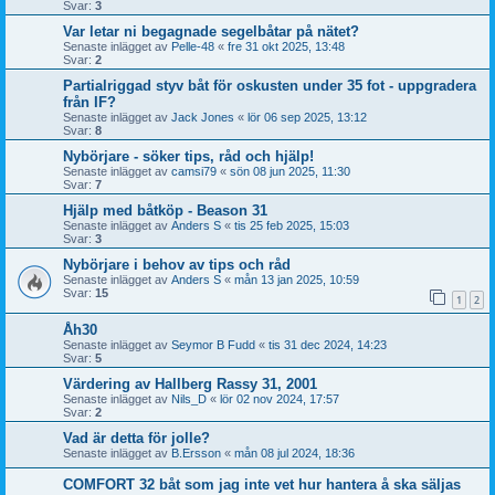
Svar:
3
Var letar ni begagnade segelbåtar på nätet?
Senaste inlägget av
Pelle-48
«
fre 31 okt 2025, 13:48
Svar:
2
Partialriggad styv båt för oskusten under 35 fot - uppgradera
från IF?
Senaste inlägget av
Jack Jones
«
lör 06 sep 2025, 13:12
Svar:
8
Nybörjare - söker tips, råd och hjälp!
Senaste inlägget av
camsi79
«
sön 08 jun 2025, 11:30
Svar:
7
Hjälp med båtköp - Beason 31
Senaste inlägget av
Anders S
«
tis 25 feb 2025, 15:03
Svar:
3
Nybörjare i behov av tips och råd
Senaste inlägget av
Anders S
«
mån 13 jan 2025, 10:59
Svar:
15
1
2
Åh30
Senaste inlägget av
Seymor B Fudd
«
tis 31 dec 2024, 14:23
Svar:
5
Värdering av Hallberg Rassy 31, 2001
Senaste inlägget av
Nils_D
«
lör 02 nov 2024, 17:57
Svar:
2
Vad är detta för jolle?
Senaste inlägget av
B.Ersson
«
mån 08 jul 2024, 18:36
COMFORT 32 båt som jag inte vet hur hantera å ska säljas