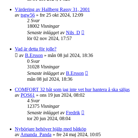
Värdering av Hallberg Rassy 31, 2001
av
tsgw56
» fre 25 okt 2024, 12:09
2
Svar
18002
Visningar
Senaste inlägget
av
Nils_D
lör 02 nov 2024, 17:57
Vad är detta för jolle?
av
B.Ersson
» mån 08 jul 2024, 18:36
0
Svar
31028
Visningar
Senaste inlägget
av
B.Ersson
mån 08 jul 2024, 18:36
COMFORT 32 båt som jag inte vet hur hantera å ska säljas
av
POS61
» ons 19 jun 2024, 08:02
4
Svar
12375
Visningar
Senaste inlägget
av
Fredrik
tor 20 jun 2024, 08:04
Nybörjare behöver hjälp med båtköp
av
Amanda_Panda
» fre 24 maj 2024, 10:05