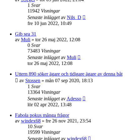
1
Svar
11942
Visningar
Senaste inlägget
av
Nils_D
fre 10 jun 2022, 10:49
Gib sea 31
av
Muli
» tor 26 maj 2022, 12:08
0
Svar
73483
Visningar
Senaste inlägget
av
Muli
tor 26 maj 2022, 12:08
Uttern 890 söker ägare och tidigare ägare av denna båt
av
Stossen
» mån 07 sep 2020, 18:13
1
Svar
13364
Visningar
Senaste inlägget
av
Adesso
lör 02 apr 2022, 13:48
Fabola pokus många frågor
av
windex68
» fre 26 nov 2021, 23:54
10
Svar
19599
Visningar
Senaste inlägget
av
windex68