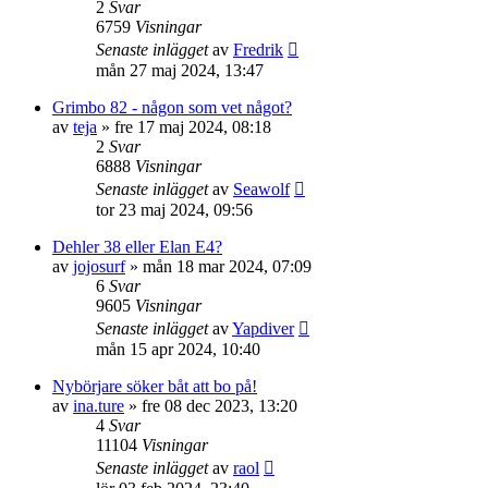
2
Svar
6759
Visningar
Senaste inlägget
av
Fredrik
mån 27 maj 2024, 13:47
Grimbo 82 - någon som vet något?
av
teja
» fre 17 maj 2024, 08:18
2
Svar
6888
Visningar
Senaste inlägget
av
Seawolf
tor 23 maj 2024, 09:56
Dehler 38 eller Elan E4?
av
jojosurf
» mån 18 mar 2024, 07:09
6
Svar
9605
Visningar
Senaste inlägget
av
Yapdiver
mån 15 apr 2024, 10:40
Nybörjare söker båt att bo på!
av
ina.ture
» fre 08 dec 2023, 13:20
4
Svar
11104
Visningar
Senaste inlägget
av
raol