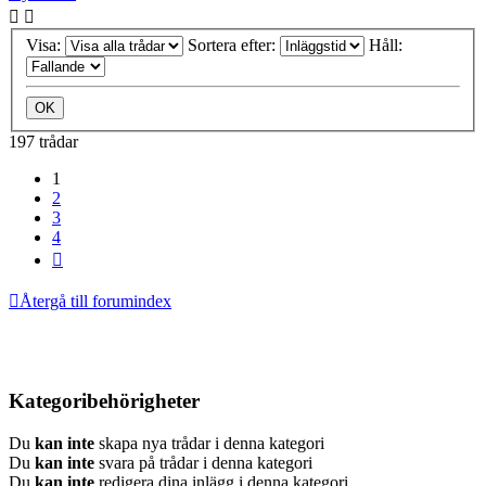
Visa:
Sortera efter:
Håll:
197 trådar
1
2
3
4
Nästa
Återgå till forumindex
Kategoribehörigheter
Du
kan inte
skapa nya trådar i denna kategori
Du
kan inte
svara på trådar i denna kategori
Du
kan inte
redigera dina inlägg i denna kategori