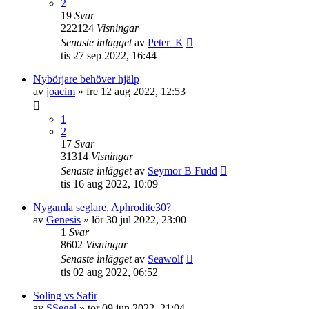
2
19
Svar
222124
Visningar
Senaste inlägget
av
Peter_K
tis 27 sep 2022, 16:44
Nybörjare behöver hjälp
av
joacim
» fre 12 aug 2022, 12:53
1
2
17
Svar
31314
Visningar
Senaste inlägget
av
Seymor B Fudd
tis 16 aug 2022, 10:09
Nygamla seglare, Aphrodite30?
av
Genesis
» lör 30 jul 2022, 23:00
1
Svar
8602
Visningar
Senaste inlägget
av
Seawolf
tis 02 aug 2022, 06:52
Soling vs Safir
av
SSegel
» tor 09 jun 2022, 21:04