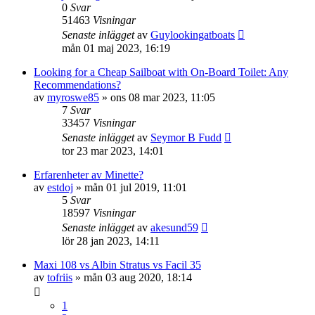
0
Svar
51463
Visningar
Senaste inlägget
av
Guylookingatboats
mån 01 maj 2023, 16:19
Looking for a Cheap Sailboat with On-Board Toilet: Any
Recommendations?
av
myroswe85
» ons 08 mar 2023, 11:05
7
Svar
33457
Visningar
Senaste inlägget
av
Seymor B Fudd
tor 23 mar 2023, 14:01
Erfarenheter av Minette?
av
estdoj
» mån 01 jul 2019, 11:01
5
Svar
18597
Visningar
Senaste inlägget
av
akesund59
lör 28 jan 2023, 14:11
Maxi 108 vs Albin Stratus vs Facil 35
av
tofriis
» mån 03 aug 2020, 18:14
1