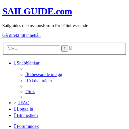
SAILGUIDE.com
Sailguides diskussionsforum för båtintresserade
Gå direkt till innehåll
Avancerad
Sök
sökning
Snabblänkar
Obesvarade inlägg
Aktiva trådar
Sök
>
FAQ
Logga in
Bli medlem
Forumindex