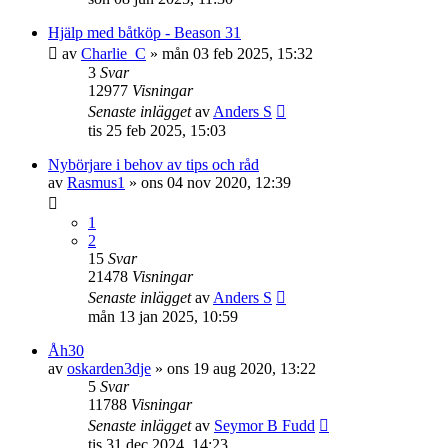
Hjälp med båtköp - Beason 31
av
Charlie_C
» mån 03 feb 2025, 15:32
3
Svar
12977
Visningar
Senaste inlägget
av
Anders S
tis 25 feb 2025, 15:03
Nybörjare i behov av tips och råd
av
Rasmus1
» ons 04 nov 2020, 12:39
1
2
15
Svar
21478
Visningar
Senaste inlägget
av
Anders S
mån 13 jan 2025, 10:59
Åh30
av
oskarden3dje
» ons 19 aug 2020, 13:22
5
Svar
11788
Visningar
Senaste inlägget
av
Seymor B Fudd
tis 31 dec 2024, 14:23