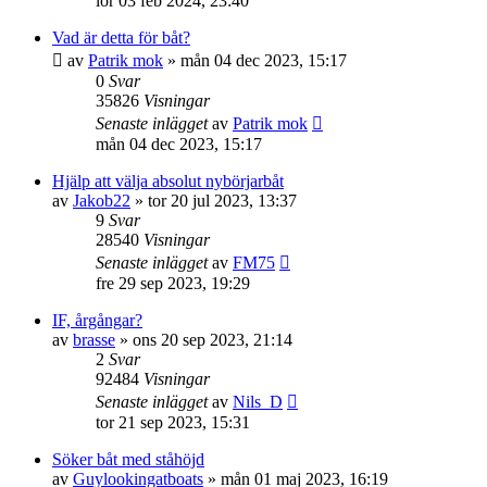
lör 03 feb 2024, 23:40
Vad är detta för båt?
av
Patrik mok
» mån 04 dec 2023, 15:17
0
Svar
35826
Visningar
Senaste inlägget
av
Patrik mok
mån 04 dec 2023, 15:17
Hjälp att välja absolut nybörjarbåt
av
Jakob22
» tor 20 jul 2023, 13:37
9
Svar
28540
Visningar
Senaste inlägget
av
FM75
fre 29 sep 2023, 19:29
IF, årgångar?
av
brasse
» ons 20 sep 2023, 21:14
2
Svar
92484
Visningar
Senaste inlägget
av
Nils_D
tor 21 sep 2023, 15:31
Söker båt med ståhöjd
av
Guylookingatboats
» mån 01 maj 2023, 16:19