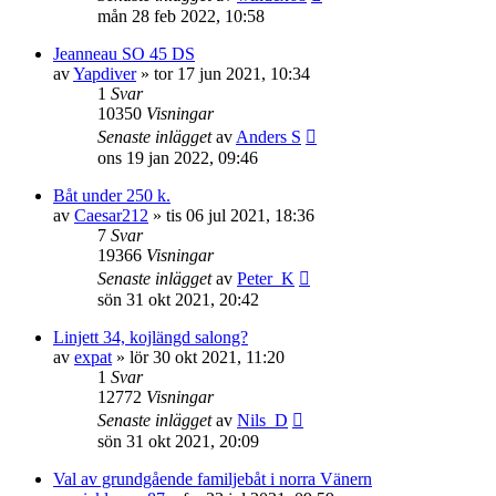
mån 28 feb 2022, 10:58
Jeanneau SO 45 DS
av
Yapdiver
» tor 17 jun 2021, 10:34
1
Svar
10350
Visningar
Senaste inlägget
av
Anders S
ons 19 jan 2022, 09:46
Båt under 250 k.
av
Caesar212
» tis 06 jul 2021, 18:36
7
Svar
19366
Visningar
Senaste inlägget
av
Peter_K
sön 31 okt 2021, 20:42
Linjett 34, kojlängd salong?
av
expat
» lör 30 okt 2021, 11:20
1
Svar
12772
Visningar
Senaste inlägget
av
Nils_D
sön 31 okt 2021, 20:09
Val av grundgående familjebåt i norra Vänern