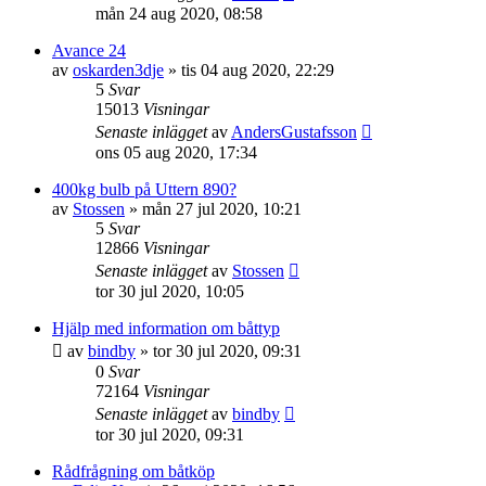
mån 24 aug 2020, 08:58
Avance 24
av
oskarden3dje
» tis 04 aug 2020, 22:29
5
Svar
15013
Visningar
Senaste inlägget
av
AndersGustafsson
ons 05 aug 2020, 17:34
400kg bulb på Uttern 890?
av
Stossen
» mån 27 jul 2020, 10:21
5
Svar
12866
Visningar
Senaste inlägget
av
Stossen
tor 30 jul 2020, 10:05
Hjälp med information om båttyp
av
bindby
» tor 30 jul 2020, 09:31
0
Svar
72164
Visningar
Senaste inlägget
av
bindby
tor 30 jul 2020, 09:31
Rådfrågning om båtköp