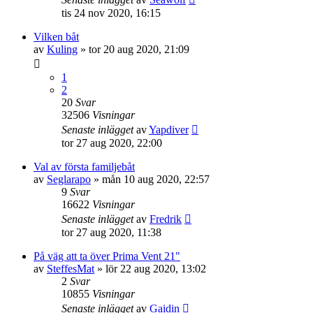
tis 24 nov 2020, 16:15
Vilken båt
av
Kuling
» tor 20 aug 2020, 21:09
1
2
20
Svar
32506
Visningar
Senaste inlägget
av
Yapdiver
tor 27 aug 2020, 22:00
Val av första familjebåt
av
Seglarapo
» mån 10 aug 2020, 22:57
9
Svar
16622
Visningar
Senaste inlägget
av
Fredrik
tor 27 aug 2020, 11:38
På väg att ta över Prima Vent 21"
av
SteffesMat
» lör 22 aug 2020, 13:02
2
Svar
10855
Visningar
Senaste inlägget
av
Gaidin