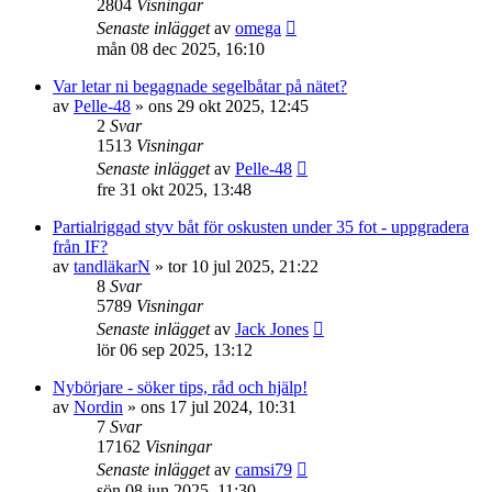
2804
Visningar
Senaste inlägget
av
omega
mån 08 dec 2025, 16:10
Var letar ni begagnade segelbåtar på nätet?
av
Pelle-48
» ons 29 okt 2025, 12:45
2
Svar
1513
Visningar
Senaste inlägget
av
Pelle-48
fre 31 okt 2025, 13:48
Partialriggad styv båt för oskusten under 35 fot - uppgradera
från IF?
av
tandläkarN
» tor 10 jul 2025, 21:22
8
Svar
5789
Visningar
Senaste inlägget
av
Jack Jones
lör 06 sep 2025, 13:12
Nybörjare - söker tips, råd och hjälp!
av
Nordin
» ons 17 jul 2024, 10:31
7
Svar
17162
Visningar
Senaste inlägget
av
camsi79
sön 08 jun 2025, 11:30