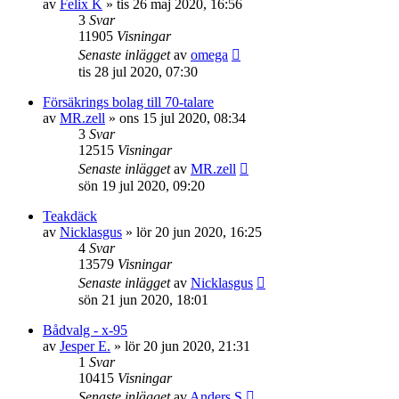
av
Felix K
» tis 26 maj 2020, 16:56
3
Svar
11905
Visningar
Senaste inlägget
av
omega
tis 28 jul 2020, 07:30
Försäkrings bolag till 70-talare
av
MR.zell
» ons 15 jul 2020, 08:34
3
Svar
12515
Visningar
Senaste inlägget
av
MR.zell
sön 19 jul 2020, 09:20
Teakdäck
av
Nicklasgus
» lör 20 jun 2020, 16:25
4
Svar
13579
Visningar
Senaste inlägget
av
Nicklasgus
sön 21 jun 2020, 18:01
Bådvalg - x-95
av
Jesper E.
» lör 20 jun 2020, 21:31
1
Svar
10415
Visningar
Senaste inlägget
av
Anders S