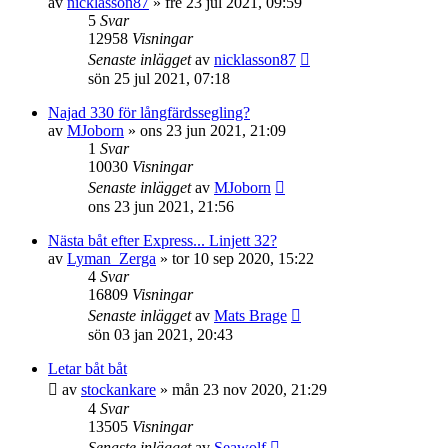
av
nicklasson87
» fre 23 jul 2021, 09:59
5
Svar
12958
Visningar
Senaste inlägget
av
nicklasson87
sön 25 jul 2021, 07:18
Najad 330 för långfärdssegling?
av
MJoborn
» ons 23 jun 2021, 21:09
1
Svar
10030
Visningar
Senaste inlägget
av
MJoborn
ons 23 jun 2021, 21:56
Nästa båt efter Express... Linjett 32?
av
Lyman_Zerga
» tor 10 sep 2020, 15:22
4
Svar
16809
Visningar
Senaste inlägget
av
Mats Brage
sön 03 jan 2021, 20:43
Letar båt båt
av
stockankare
» mån 23 nov 2020, 21:29
4
Svar
13505
Visningar
Senaste inlägget
av
Seawolf