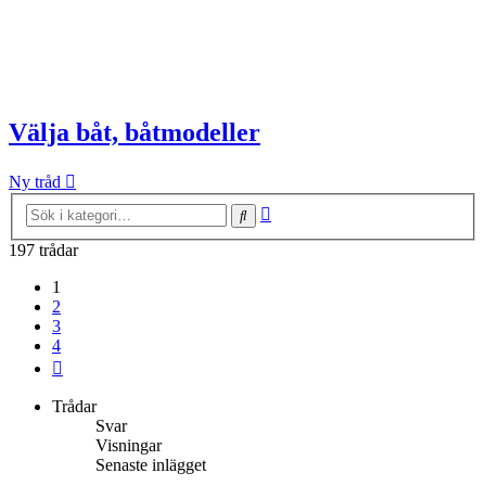
Välja båt, båtmodeller
Ny tråd
Avancerad
Sök
sökning
197 trådar
1
2
3
4
Nästa
Trådar
Svar
Visningar
Senaste inlägget