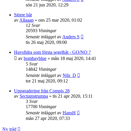
sön 21 jun 2020, 12:29
Större båt
av
Allaaan
» ons 25 mar 2020, 01:02
12
Svar
20593
Visningar
Senaste inlägget
av
Anders S
tis 26 maj 2020, 09:00
Havsfidra som första segelbåt - GO/NO ?
av
bombayblue
» mån 18 maj 2020, 14:41
5
Svar
14842
Visningar
Senaste inlägget
av
Nils_D
tor 21 maj 2020, 09:12
Uppgradering från Compis 28
av
Sectumstrumpa
» tis 21 apr 2020, 15:11
3
Svar
17700
Visningar
Senaste inlägget
av
HansH
mån 27 apr 2020, 07:33
Ny tråd