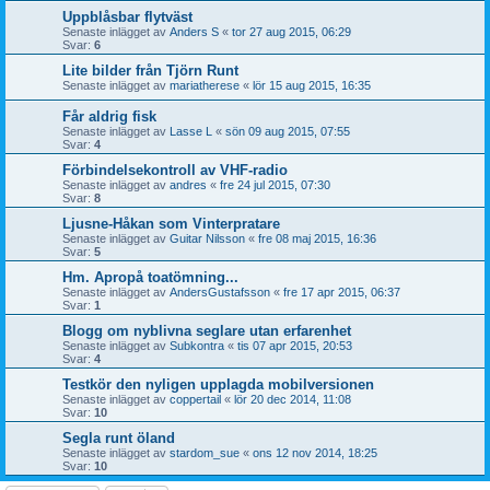
Uppblåsbar flytväst
Senaste inlägget av
Anders S
«
tor 27 aug 2015, 06:29
Svar:
6
Lite bilder från Tjörn Runt
Senaste inlägget av
mariatherese
«
lör 15 aug 2015, 16:35
Får aldrig fisk
Senaste inlägget av
Lasse L
«
sön 09 aug 2015, 07:55
Svar:
4
Förbindelsekontroll av VHF-radio
Senaste inlägget av
andres
«
fre 24 jul 2015, 07:30
Svar:
8
Ljusne-Håkan som Vinterpratare
Senaste inlägget av
Guitar Nilsson
«
fre 08 maj 2015, 16:36
Svar:
5
Hm. Apropå toatömning...
Senaste inlägget av
AndersGustafsson
«
fre 17 apr 2015, 06:37
Svar:
1
Blogg om nyblivna seglare utan erfarenhet
Senaste inlägget av
Subkontra
«
tis 07 apr 2015, 20:53
Svar:
4
Testkör den nyligen upplagda mobilversionen
Senaste inlägget av
coppertail
«
lör 20 dec 2014, 11:08
Svar:
10
Segla runt öland
Senaste inlägget av
stardom_sue
«
ons 12 nov 2014, 18:25
Svar:
10