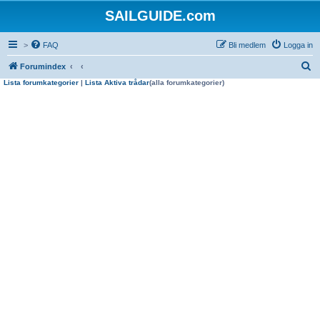
SAILGUIDE.com
>
FAQ
Bli medlem
Logga in
S
Forumindex
Lista forumkategorier
|
Lista Aktiva trådar
(alla forumkategorier)
ö
k