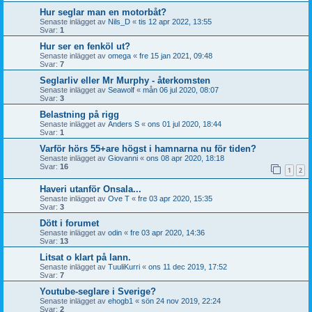
Hur seglar man en motorbåt?
Senaste inlägget av
Nils_D
«
tis 12 apr 2022, 13:55
Svar:
1
Hur ser en fenköl ut?
Senaste inlägget av
omega
«
fre 15 jan 2021, 09:48
Svar:
7
Seglarliv eller Mr Murphy - återkomsten
Senaste inlägget av
Seawolf
«
mån 06 jul 2020, 08:07
Svar:
3
Belastning på rigg
Senaste inlägget av
Anders S
«
ons 01 jul 2020, 18:44
Svar:
1
Varför hörs 55+are högst i hamnarna nu för tiden?
Senaste inlägget av
Giovanni
«
ons 08 apr 2020, 18:18
Svar:
16
1
2
Haveri utanför Onsala...
Senaste inlägget av
Ove T
«
fre 03 apr 2020, 15:35
Svar:
3
Dött i forumet
Senaste inlägget av
odin
«
fre 03 apr 2020, 14:36
Svar:
13
Litsat o klart på lann.
Senaste inlägget av
TuuliKurri
«
ons 11 dec 2019, 17:52
Svar:
7
Youtube-seglare i Sverige?
Senaste inlägget av
ehogb1
«
sön 24 nov 2019, 22:24
Svar:
2