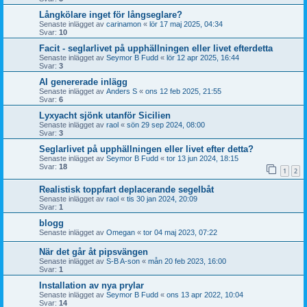
Långkölare inget för långseglare?
Senaste inlägget av
carinamon
«
lör 17 maj 2025, 04:34
Svar:
10
Facit - seglarlivet på upphällningen eller livet efterdetta
Senaste inlägget av
Seymor B Fudd
«
lör 12 apr 2025, 16:44
Svar:
3
AI genererade inlägg
Senaste inlägget av
Anders S
«
ons 12 feb 2025, 21:55
Svar:
6
Lyxyacht sjönk utanför Sicilien
Senaste inlägget av
raol
«
sön 29 sep 2024, 08:00
Svar:
3
Seglarlivet på upphällningen eller livet efter detta?
Senaste inlägget av
Seymor B Fudd
«
tor 13 jun 2024, 18:15
Svar:
18
1
2
Realistisk toppfart deplacerande segelbåt
Senaste inlägget av
raol
«
tis 30 jan 2024, 20:09
Svar:
1
blogg
Senaste inlägget av
Omegan
«
tor 04 maj 2023, 07:22
När det går åt pipsvängen
Senaste inlägget av
S-B A-son
«
mån 20 feb 2023, 16:00
Svar:
1
Installation av nya prylar
Senaste inlägget av
Seymor B Fudd
«
ons 13 apr 2022, 10:04
Svar:
14