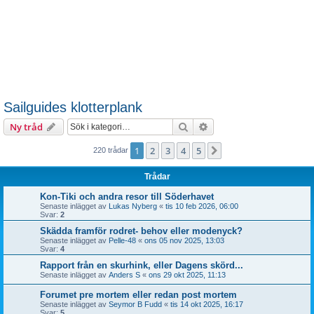
Sailguides klotterplank
Sök
Avancerad sökning
Ny tråd
1
2
3
4
5
Nästa
220 trådar
Trådar
Kon-Tiki och andra resor till Söderhavet
Senaste inlägget av
Lukas Nyberg
«
tis 10 feb 2026, 06:00
Svar:
2
Skädda framför rodret- behov eller modenyck?
Senaste inlägget av
Pelle-48
«
ons 05 nov 2025, 13:03
Svar:
4
Rapport från en skurhink, eller Dagens skörd...
Senaste inlägget av
Anders S
«
ons 29 okt 2025, 11:13
Forumet pre mortem eller redan post mortem
Senaste inlägget av
Seymor B Fudd
«
tis 14 okt 2025, 16:17
Svar:
5