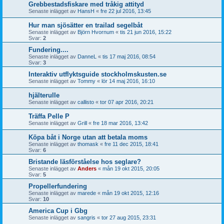
Grebbestadsfiskare med tråkig attityd
Senaste inlägget av
HansH
«
fre 22 jul 2016, 13:45
Hur man sjösätter en trailad segelbåt
Senaste inlägget av
Björn Hvornum
«
tis 21 jun 2016, 15:22
Svar:
2
Fundering....
Senaste inlägget av
DanneL
«
tis 17 maj 2016, 08:54
Svar:
3
Interaktiv utflyktsguide stockholmskusten.se
Senaste inlägget av
Tommy
«
lör 14 maj 2016, 16:10
hjälterulle
Senaste inlägget av
callisto
«
tor 07 apr 2016, 20:21
Träffa Pelle P
Senaste inlägget av
Grill
«
fre 18 mar 2016, 13:42
Köpa båt i Norge utan att betala moms
Senaste inlägget av
thomask
«
fre 11 dec 2015, 18:41
Svar:
6
Bristande läsförståelse hos seglare?
Senaste inlägget av
Anders
«
mån 19 okt 2015, 20:05
Svar:
5
Propellerfundering
Senaste inlägget av
marede
«
mån 19 okt 2015, 12:16
Svar:
10
America Cup i Gbg
Senaste inlägget av
sangris
«
tor 27 aug 2015, 23:31