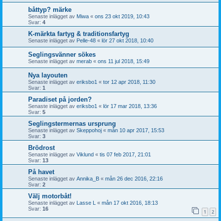
båttyp? märke
Senaste inlägget av
Miwa
«
ons 23 okt 2019, 10:43
Svar:
4
K-märkta fartyg & traditionsfartyg
Senaste inlägget av
Pelle-48
«
lör 27 okt 2018, 10:40
Seglingsvänner sökes
Senaste inlägget av
merab
«
ons 11 jul 2018, 15:49
Nya layouten
Senaste inlägget av
eriksbo1
«
tor 12 apr 2018, 11:30
Svar:
1
Paradiset på jorden?
Senaste inlägget av
eriksbo1
«
lör 17 mar 2018, 13:36
Svar:
5
Seglingstermernas ursprung
Senaste inlägget av
Skeppohoj
«
mån 10 apr 2017, 15:53
Svar:
3
Brödrost
Senaste inlägget av
Viklund
«
tis 07 feb 2017, 21:01
Svar:
13
På havet
Senaste inlägget av
Annika_B
«
mån 26 dec 2016, 22:16
Svar:
2
Välj motorbåt!
Senaste inlägget av
Lasse L
«
mån 17 okt 2016, 18:13
Svar:
16
1
2