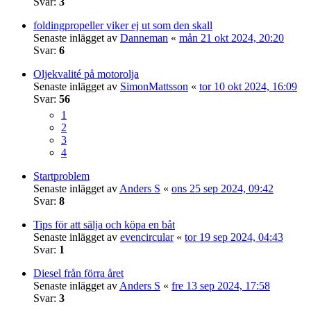
Svar:
3
foldingpropeller viker ej ut som den skall
Senaste inlägget av
Danneman
«
mån 21 okt 2024, 20:20
Svar:
6
Oljekvalité på motorolja
Senaste inlägget av
SimonMattsson
«
tor 10 okt 2024, 16:09
Svar:
56
1
2
3
4
Startproblem
Senaste inlägget av
Anders S
«
ons 25 sep 2024, 09:42
Svar:
8
Tips för att sälja och köpa en båt
Senaste inlägget av
evencircular
«
tor 19 sep 2024, 04:43
Svar:
1
Diesel från förra året
Senaste inlägget av
Anders S
«
fre 13 sep 2024, 17:58
Svar:
3