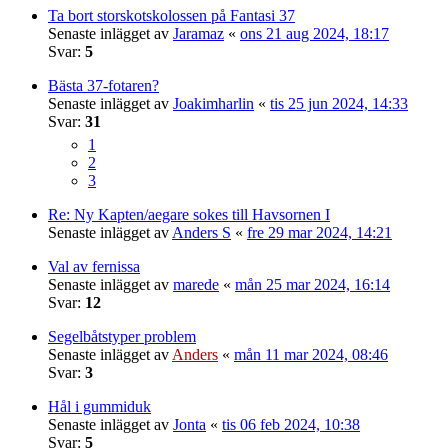
Ta bort storskotskolossen på Fantasi 37
Senaste inlägget av
Jaramaz
«
ons 21 aug 2024, 18:17
Svar:
5
Bästa 37-fotaren?
Senaste inlägget av
Joakimharlin
«
tis 25 jun 2024, 14:33
Svar:
31
1
2
3
Re: Ny Kapten/aegare sokes till Havsornen I
Senaste inlägget av
Anders S
«
fre 29 mar 2024, 14:21
Val av fernissa
Senaste inlägget av
marede
«
mån 25 mar 2024, 16:14
Svar:
12
Segelbåtstyper problem
Senaste inlägget av
Anders
«
mån 11 mar 2024, 08:46
Svar:
3
Hål i gummiduk
Senaste inlägget av
Jonta
«
tis 06 feb 2024, 10:38
Svar:
5