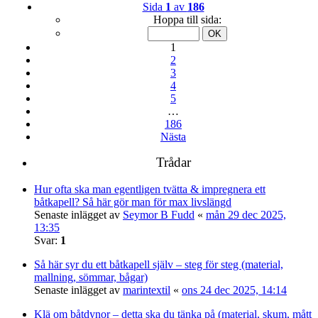
Sida
1
av
186
Hoppa till sida:
1
2
3
4
5
…
186
Nästa
Trådar
Hur ofta ska man egentligen tvätta & impregnera ett
båtkapell? Så här gör man för max livslängd
Senaste inlägget av
Seymor B Fudd
«
mån 29 dec 2025,
13:35
Svar:
1
Så här syr du ett båtkapell själv – steg för steg (material,
mallning, sömmar, bågar)
Senaste inlägget av
marintextil
«
ons 24 dec 2025, 14:14
Klä om båtdynor – detta ska du tänka på (material, skum, mått