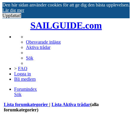
Den här sidan använder cookies för att ge dig den bästa upplevelsen.
Lär dig mer
Uppfattat!
SAILGUIDE.com
Obesvarade inlägg
Aktiva trådar
Sök
>
FAQ
Logga in
Bli medlem
Forumindex
Sök
Lista forumkategorier
|
Lista Aktiva trådar
(alla
forumkategorier)