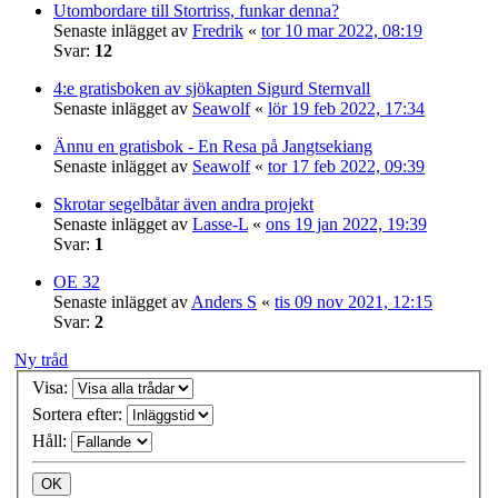
Utombordare till Stortriss, funkar denna?
Senaste inlägget av
Fredrik
«
tor 10 mar 2022, 08:19
Svar:
12
4:e gratisboken av sjökapten Sigurd Sternvall
Senaste inlägget av
Seawolf
«
lör 19 feb 2022, 17:34
Ännu en gratisbok - En Resa på Jangtsekiang
Senaste inlägget av
Seawolf
«
tor 17 feb 2022, 09:39
Skrotar segelbåtar även andra projekt
Senaste inlägget av
Lasse-L
«
ons 19 jan 2022, 19:39
Svar:
1
OE 32
Senaste inlägget av
Anders S
«
tis 09 nov 2021, 12:15
Svar:
2
Ny tråd
Visa:
Sortera efter:
Håll: