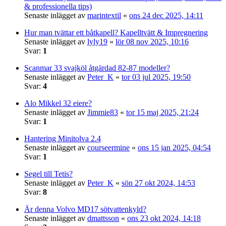
& professionella tips)
Senaste inlägget av
marintextil
«
ons 24 dec 2025, 14:11
Hur man tvättar ett båtkapell? Kapelltvätt & Impregnering
Senaste inlägget av
lyly19
«
lör 08 nov 2025, 10:16
Svar:
1
Scanmar 33 svajköl åtgärdad 82-87 modeller?
Senaste inlägget av
Peter_K
«
tor 03 jul 2025, 19:50
Svar:
4
Alo Mikkel 32 eiere?
Senaste inlägget av
Jimmie83
«
tor 15 maj 2025, 21:24
Svar:
1
Hantering Minitolva 2.4
Senaste inlägget av
courseermine
«
ons 15 jan 2025, 04:54
Svar:
1
Segel till Tetis?
Senaste inlägget av
Peter_K
«
sön 27 okt 2024, 14:53
Svar:
8
Är denna Volvo MD17 sötvattenkyld?
Senaste inlägget av
dmattsson
«
ons 23 okt 2024, 14:18