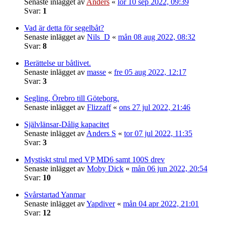
Senaste inlägget av
Anders
«
lör 10 sep 2022, 09:39
Svar:
1
Vad är detta för segelbåt?
Senaste inlägget av
Nils_D
«
mån 08 aug 2022, 08:32
Svar:
8
Berättelse ur båtlivet.
Senaste inlägget av
masse
«
fre 05 aug 2022, 12:17
Svar:
3
Segling, Örebro till Göteborg.
Senaste inlägget av
Flizzaff
«
ons 27 jul 2022, 21:46
Självlänsar-Dålig kapacitet
Senaste inlägget av
Anders S
«
tor 07 jul 2022, 11:35
Svar:
3
Mystiskt strul med VP MD6 samt 100S drev
Senaste inlägget av
Moby Dick
«
mån 06 jun 2022, 20:54
Svar:
10
Svårstartad Yanmar
Senaste inlägget av
Yapdiver
«
mån 04 apr 2022, 21:01
Svar:
12