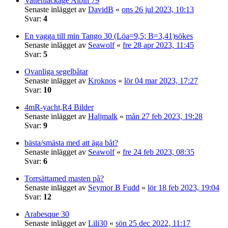
Vattenläckage Albin 79
Senaste inlägget av
DavidB
«
ons 26 jul 2023, 10:13
Svar:
4
En vagga till min Tango 30 (Löa=9,5; B=3,41)sökes
Senaste inlägget av
Seawolf
«
fre 28 apr 2023, 11:45
Svar:
5
Ovanliga segelbåtar
Senaste inlägget av
Kroknos
«
lör 04 mar 2023, 17:27
Svar:
10
4mR-yacht,R4 Bilder
Senaste inlägget av
Haljmalk
«
mån 27 feb 2023, 19:28
Svar:
9
bästa/smästa med att äga båt?
Senaste inlägget av
Seawolf
«
fre 24 feb 2023, 08:35
Svar:
6
Torrsättamed masten på?
Senaste inlägget av
Seymor B Fudd
«
lör 18 feb 2023, 19:04
Svar:
12
Arabesque 30
Senaste inlägget av
Lili30
«
sön 25 dec 2022, 11:17