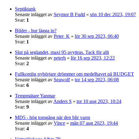
Septiktank
Senaste inlägget av
Seymor B Fudd
«
sön 10 dec 2023, 19:07
Svar:
1
Bilder - hur lägga in?
Senaste inlägget av
Peter_K
«
lör 30 sep 2023, 06:40
Svar:
1
Slut på seglandet, maxi 95 avyttras. Tack för allt
Senaste inlägget av
peterh
«
lör 16 sep 2023, 12:22
Svar:
2
Fullkomlig nybörjare drömmer om medelhavet på BUDGET
Senaste inlägget av
Seawolf
«
tor 14 sep 2023, 06:08
Svar:
6
Tempmätare Yanmar
Senaste inlägget av
Anders S
«
tor 10 aug 2023, 10:24
Svar:
9
MD5 - hög tomgång när den blir varm
Senaste inlägget av
Vince
«
mån 07 aug 2023, 19:44
Svar:
4