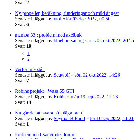
Svar:
2
Ny propeller, beräkning, funderingar och mild ångest
Senaste inlägget av
raol
«
lör 03 dec 2022, 00:50
Svar:
6
mamba 33 : problem med axelbuk
Senaste inlägget av
bluehoursailing
«
ons 05 okt 2022, 20:55
Svar:
19
1
2
Varför inte stål.
Senaste inlägget av
Seawolf
«
sön 02 okt 2022, 14:26
Svar:
7
Robins projekt - Wasa 55 GTI
Senaste inlägget av
Robin
«
mån 19 sep 2022, 12:13
Svar:
14
Nu går det att svara på inlägg igen!
Senaste inlägget av
Seymor B Fudd
«
lör 10 sep 2022, 11:21
Svar:
1
Problem med Sailguides forum