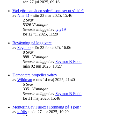
sön 27 jul 2025, 09:16
Vad gör man åt en solcell som ser ut så här?
av
Nils_D
» sön 23 mar 2025, 15:46
2
Svar
5326
Visningar
Senaste inlägget
av
lyly19
lör 12 jul 2025, 11:29
Beväxning på loggivare
av
Segelbo
» lör 22 feb 2025, 16:06
8
Svar
8881
Visningar
Senaste inlägget
av
Seymor B Fudd
mån 02 jun 2025, 13:27
Demontera propeller s-drev
av
Wildman
» ons 14 maj 2025, 21:40
6
Svar
3351
Visningar
Senaste inlägget
av
Seymor B Fudd
lör 31 maj 2025, 15:46
Montering av Furlex i Rönnäng på Tjörn?
av
tofriis
» sön 27 apr 2025, 10:29