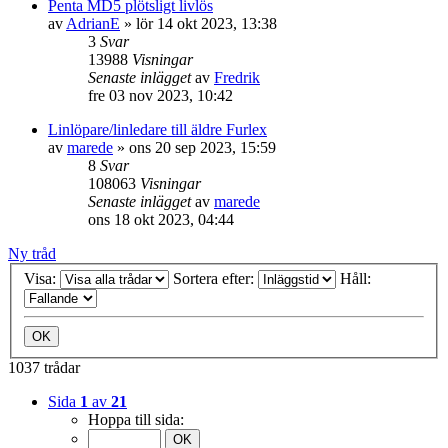
Penta MD5 plötsligt livlös
av
AdrianE
» lör 14 okt 2023, 13:38
3
Svar
13988
Visningar
Senaste inlägget
av
Fredrik
fre 03 nov 2023, 10:42
Linlöpare/linledare till äldre Furlex
av
marede
» ons 20 sep 2023, 15:59
8
Svar
108063
Visningar
Senaste inlägget
av
marede
ons 18 okt 2023, 04:44
Ny tråd
Visa:
Sortera efter:
Håll:
1037 trådar
Sida
1
av
21
Hoppa till sida: