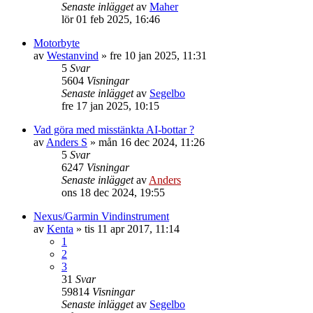
Senaste inlägget
av
Maher
lör 01 feb 2025, 16:46
Motorbyte
av
Westanvind
» fre 10 jan 2025, 11:31
5
Svar
5604
Visningar
Senaste inlägget
av
Segelbo
fre 17 jan 2025, 10:15
Vad göra med misstänkta AI-bottar ?
av
Anders S
» mån 16 dec 2024, 11:26
5
Svar
6247
Visningar
Senaste inlägget
av
Anders
ons 18 dec 2024, 19:55
Nexus/Garmin Vindinstrument
av
Kenta
» tis 11 apr 2017, 11:14
1
2
3
31
Svar
59814
Visningar
Senaste inlägget
av
Segelbo