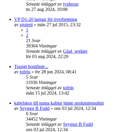
Senaste inlägget
av
typhoon
tis 27 aug 2024, 10:08
VP D1-20 larmar för överhettning
av
pjotrett
» mån 27 jul 2015, 23:32
1
2
21
Svar
39304
Visningar
Senaste inlägget
av
Glad_seglare
lör 03 aug 2024, 22:29
Trasigt bomfäste...
av
tofriis
» fre 28 jun 2024, 08:41
5
Svar
11936
Visningar
Senaste inlägget
av
tofriis
mån 15 jul 2024, 13:42
kabelskor till tunna kablar jämte anslutningsplint
av
Seymor B Fudd
» ons 03 jul 2024, 12:34
0
Svar
34452
Visningar
Senaste inlägget
av
Seymor B Fudd
ons 03 jul 2024, 12:34