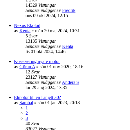
14329
Visningar
Senaste inlägget
av
Fredrik
ons 09 okt 2024, 12:15
Nexus Ekolod
av
Kenta
» mån 20 maj 2024, 10:31
5
Svar
13135
Visningar
Senaste inlägget
av
Kenta
tis 01 okt 2024, 14:46
Koservering nyare motor
av
Göran A
» sön 01 nov 2020, 18:16
12
Svar
23127
Visningar
Senaste inlägget
av
Anders S
tor 29 aug 2024, 13:35
Elmotor till en Linjett 30?
av
Sambal
» sön 01 jan 2023, 20:18
1
2
3
40
Svar
83027
Visningar