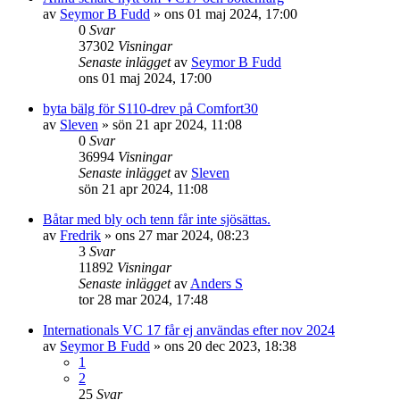
av
Seymor B Fudd
» ons 01 maj 2024, 17:00
0
Svar
37302
Visningar
Senaste inlägget
av
Seymor B Fudd
ons 01 maj 2024, 17:00
byta bälg för S110-drev på Comfort30
av
Sleven
» sön 21 apr 2024, 11:08
0
Svar
36994
Visningar
Senaste inlägget
av
Sleven
sön 21 apr 2024, 11:08
Båtar med bly och tenn får inte sjösättas.
av
Fredrik
» ons 27 mar 2024, 08:23
3
Svar
11892
Visningar
Senaste inlägget
av
Anders S
tor 28 mar 2024, 17:48
Internationals VC 17 får ej användas efter nov 2024
av
Seymor B Fudd
» ons 20 dec 2023, 18:38
1
2
25
Svar