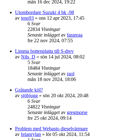
mån 16 dec 2024, 19:22
Utombordare Suzuki 4 hk -98
av
jens93
» ons 12 apr 2023, 17:45
6
Svar
22834
Visningar
Senaste inlägget
av
farareaa
fre 22 nov 2024, 07:55
Limma bottenplatta till S-drev
av
Nils_D
» sön 14 jul 2024, 08:02
5
Svar
18484
Visningar
Senaste inlägget
av
raol
mån 18 nov 2024, 18:06
Gråtande köl?
av
sjöbjugg
» sön 20 okt 2024, 20:48
6
Svar
24822
Visningar
Senaste inlägget
av
gregmorse
fre 25 okt 2024, 09:14
Problem med Webasto dieselvärmare
av
brianrylan
» lör 05 okt 2024, 11:54
1
Svar