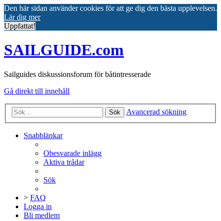
Den här sidan använder cookies för att ge dig den bästa upplevelsen.
Lär dig mer
Uppfattat!
SAILGUIDE.com
Sailguides diskussionsforum för båtintresserade
Gå direkt till innehåll
Avancerad sökning
Sök
Snabblänkar
Obesvarade inlägg
Aktiva trådar
Sök
>
FAQ
Logga in
Bli medlem