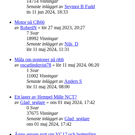
14714
Visningar
Senaste inlägget
av
Seymor B Fudd
tis 11 jun 2024, 18:33
Motor på CB66
av
RobertN
» lör 27 maj 2023, 20:27
7
Svar
18992
Visningar
Senaste inlägget
av
Nils_D
lör 11 maj 2024, 11:31
Måla om pontoner på ribb
av
oscarlindqvist78
» lör 11 maj 2024, 06:20
1
Svar
11002
Visningar
Senaste inlägget
av
Anders S
lör 11 maj 2024, 08:00
Ett lager av Hempel Mille NCT?
av
Glad_seglare
» ons 01 maj 2024, 17:42
0
Svar
37675
Visningar
Senaste inlägget
av
Glad_seglare
ons 01 maj 2024, 17:42
Ännu senare nytt om VC17 och bottenfärg