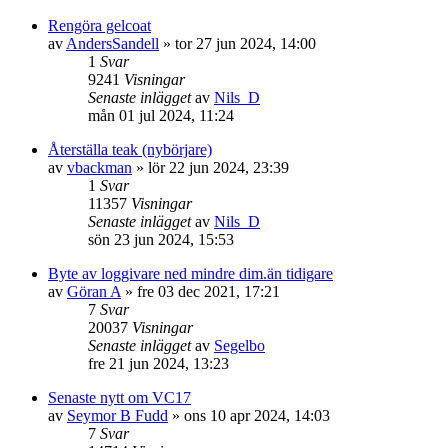
Rengöra gelcoat
av
AndersSandell
» tor 27 jun 2024, 14:00
1
Svar
9241
Visningar
Senaste inlägget
av
Nils_D
mån 01 jul 2024, 11:24
Återställa teak (nybörjare)
av
vbackman
» lör 22 jun 2024, 23:39
1
Svar
11357
Visningar
Senaste inlägget
av
Nils_D
sön 23 jun 2024, 15:53
Byte av loggivare ned mindre dim.än tidigare
av
Göran A
» fre 03 dec 2021, 17:21
7
Svar
20037
Visningar
Senaste inlägget
av
Segelbo
fre 21 jun 2024, 13:23
Senaste nytt om VC17
av
Seymor B Fudd
» ons 10 apr 2024, 14:03
7
Svar