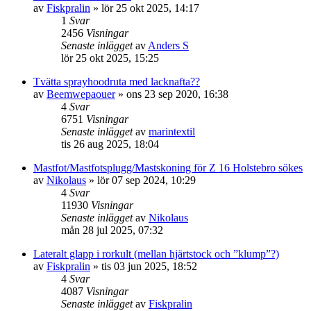
av
Fiskpralin
» lör 25 okt 2025, 14:17
1
Svar
2456
Visningar
Senaste inlägget
av
Anders S
lör 25 okt 2025, 15:25
Tvätta sprayhoodruta med lacknafta??
av
Beemwepaouer
» ons 23 sep 2020, 16:38
4
Svar
6751
Visningar
Senaste inlägget
av
marintextil
tis 26 aug 2025, 18:04
Mastfot/Mastfotsplugg/Mastskoning för Z 16 Holstebro sökes
av
Nikolaus
» lör 07 sep 2024, 10:29
4
Svar
11930
Visningar
Senaste inlägget
av
Nikolaus
mån 28 jul 2025, 07:32
Lateralt glapp i rorkult (mellan hjärtstock och ”klump”?)
av
Fiskpralin
» tis 03 jun 2025, 18:52
4
Svar
4087
Visningar
Senaste inlägget
av
Fiskpralin