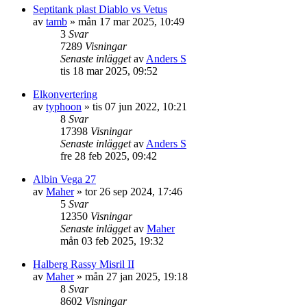
Septitank plast Diablo vs Vetus
av
tamb
» mån 17 mar 2025, 10:49
3
Svar
7289
Visningar
Senaste inlägget
av
Anders S
tis 18 mar 2025, 09:52
Elkonvertering
av
typhoon
» tis 07 jun 2022, 10:21
8
Svar
17398
Visningar
Senaste inlägget
av
Anders S
fre 28 feb 2025, 09:42
Albin Vega 27
av
Maher
» tor 26 sep 2024, 17:46
5
Svar
12350
Visningar
Senaste inlägget
av
Maher
mån 03 feb 2025, 19:32
Halberg Rassy Misril II
av
Maher
» mån 27 jan 2025, 19:18
8
Svar
8602
Visningar