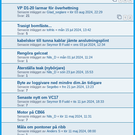
VP D1-20 larmar för överhettning
Senaste inlägget av
Glad_seglare
«
lör 03 aug 2024, 22:29
Svar:
21
1
2
Trasigt bomfäste...
Senaste inlägget av
tofriis
«
mån 15 jul 2024, 13:42
Svar:
5
kabelskor till tunna kablar jämte anslutningsplint
Senaste inlägget av
Seymor B Fudd
«
ons 03 jul 2024, 12:34
Rengöra gelcoat
Senaste inlägget av
Nils_D
«
mån 01 jul 2024, 11:24
Svar:
1
Återställa teak (nybörjare)
Senaste inlägget av
Nils_D
«
sön 23 jun 2024, 15:53
Svar:
1
Byte av loggivare ned mindre dim.än tidigare
Senaste inlägget av
Segelbo
«
fre 21 jun 2024, 13:23
Svar:
7
Senaste nytt om VC17
Senaste inlägget av
Seymor B Fudd
«
tis 11 jun 2024, 18:33
Svar:
7
Motor på CB66
Senaste inlägget av
Nils_D
«
lör 11 maj 2024, 11:31
Svar:
7
Måla om pontoner på ribb
Senaste inlägget av
Anders S
«
lör 11 maj 2024, 08:00
Svar:
1