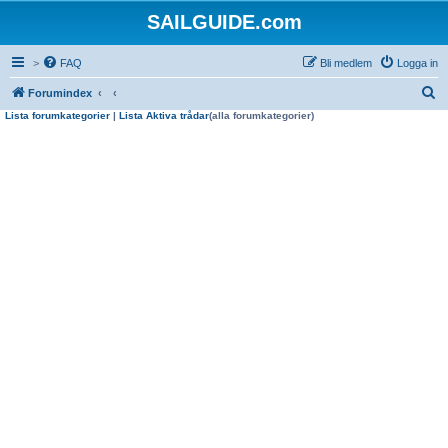
SAILGUIDE.com
>
FAQ
Bli medlem
Logga in
S
Forumindex
Lista forumkategorier
|
Lista Aktiva trådar
(alla forumkategorier)
ö
k