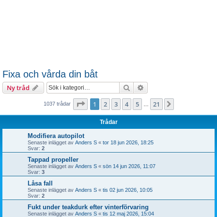
Fixa och vårda din båt
Sök
Avancerad sökning
Ny tråd
Sida
1
av
21
1
2
3
4
5
21
Nästa
1037 trådar
…
Trådar
Modifiera autopilot
Senaste inlägget av
Anders S
«
tor 18 jun 2026, 18:25
Svar:
2
Tappad propeller
Senaste inlägget av
Anders S
«
sön 14 jun 2026, 11:07
Svar:
3
Låsa fall
Senaste inlägget av
Anders S
«
tis 02 jun 2026, 10:05
Svar:
2
Fukt under teakdurk efter vinterförvaring
Senaste inlägget av
Anders S
«
tis 12 maj 2026, 15:04