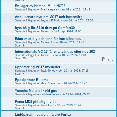
Ett lager av Hempel Mille NCT?
Senaste inlägget av
Glad_seglare
«
ons 01 maj 2024, 17:42
Ännu senare nytt om VC17 och bottenfärg
Senaste inlägget av
Seymor B Fudd
«
ons 01 maj 2024, 17:00
byta bälg för S110-drev på Comfort30
Senaste inlägget av
Sleven
«
sön 21 apr 2024, 11:08
Båtar med bly och tenn får inte sjösättas.
Senaste inlägget av
Anders S
«
tor 28 mar 2024, 17:48
Svar:
3
Internationals VC 17 får ej användas efter nov 2024
Senaste inlägget av
Anders S
«
mån 18 mar 2024, 11:10
Svar:
25
1
2
Uppdatering VC17 mysteriet
Senaste inlägget av
Jack Jones
«
sön 10 mar 2024, 07:11
Svar:
7
Epoxiprimer Biltema
Senaste inlägget av
Mats Brage
«
ons 28 feb 2024, 14:43
Yamaha Malta dör vid gas
Senaste inlägget av
cuthbertdavies
«
tis 27 feb 2024, 05:57
Penta MD5 plötsligt livlös
Senaste inlägget av
Fredrik
«
fre 03 nov 2023, 10:42
Svar:
3
Linlöpare/linledare till äldre Furlex