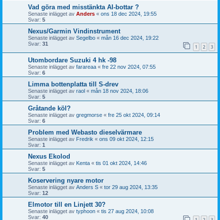
Vad göra med misstänkta AI-bottar ?
Senaste inlägget av
Anders
«
ons 18 dec 2024, 19:55
Svar:
5
Nexus/Garmin Vindinstrument
Senaste inlägget av
Segelbo
«
mån 16 dec 2024, 19:22
Svar:
31
1
2
3
Utombordare Suzuki 4 hk -98
Senaste inlägget av
farareaa
«
fre 22 nov 2024, 07:55
Svar:
6
Limma bottenplatta till S-drev
Senaste inlägget av
raol
«
mån 18 nov 2024, 18:06
Svar:
5
Gråtande köl?
Senaste inlägget av
gregmorse
«
fre 25 okt 2024, 09:14
Svar:
6
Problem med Webasto dieselvärmare
Senaste inlägget av
Fredrik
«
ons 09 okt 2024, 12:15
Svar:
1
Nexus Ekolod
Senaste inlägget av
Kenta
«
tis 01 okt 2024, 14:46
Svar:
5
Koservering nyare motor
Senaste inlägget av
Anders S
«
tor 29 aug 2024, 13:35
Svar:
12
Elmotor till en Linjett 30?
Senaste inlägget av
typhoon
«
tis 27 aug 2024, 10:08
Svar:
40
1
2
3