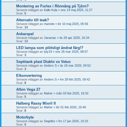
Montering av Furlex i Rönnäng på Tjörn?
Senaste inlägget av
Kalle Kula
«
ons 14 maj 2025, 11:27
Svar:
5
Alternativ till teak?
Senaste inlägget av
marede
«
lör 10 maj 2025, 05:56
Svar:
14
Ankarspel
Senaste inlägget av
Jaramaz
«
tis 29 apr 2025, 16:34
Svar:
13
LED lampa som plötsligt ändrat färg!?
Senaste inlägget av
lyly19
«
ons 26 mar 2025, 08:57
Svar:
3
Septitank plast Diablo vs Vetus
Senaste inlägget av
Anders S
«
tis 18 mar 2025, 09:52
Svar:
3
Elkonvertering
Senaste inlägget av
Anders S
«
fre 28 feb 2025, 09:42
Svar:
8
Albin Vega 27
Senaste inlägget av
Maher
«
mån 03 feb 2025, 19:32
Svar:
5
Halberg Rassy Misril II
Senaste inlägget av
Maher
«
lör 01 feb 2025, 16:46
Svar:
8
Motorbyte
Senaste inlägget av
Segelbo
«
fre 17 jan 2025, 10:15
Svar:
5