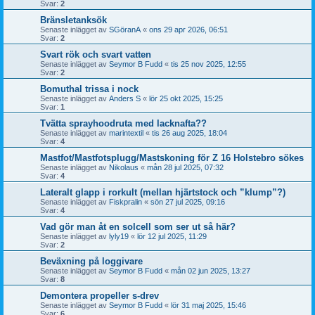
Svar:
2
Bränsletanksök
Senaste inlägget av
SGöranA
«
ons 29 apr 2026, 06:51
Svar:
2
Svart rök och svart vatten
Senaste inlägget av
Seymor B Fudd
«
tis 25 nov 2025, 12:55
Svar:
2
Bomuthal trissa i nock
Senaste inlägget av
Anders S
«
lör 25 okt 2025, 15:25
Svar:
1
Tvätta sprayhoodruta med lacknafta??
Senaste inlägget av
marintextil
«
tis 26 aug 2025, 18:04
Svar:
4
Mastfot/Mastfotsplugg/Mastskoning för Z 16 Holstebro sökes
Senaste inlägget av
Nikolaus
«
mån 28 jul 2025, 07:32
Svar:
4
Lateralt glapp i rorkult (mellan hjärtstock och ”klump”?)
Senaste inlägget av
Fiskpralin
«
sön 27 jul 2025, 09:16
Svar:
4
Vad gör man åt en solcell som ser ut så här?
Senaste inlägget av
lyly19
«
lör 12 jul 2025, 11:29
Svar:
2
Beväxning på loggivare
Senaste inlägget av
Seymor B Fudd
«
mån 02 jun 2025, 13:27
Svar:
8
Demontera propeller s-drev
Senaste inlägget av
Seymor B Fudd
«
lör 31 maj 2025, 15:46
Svar:
6