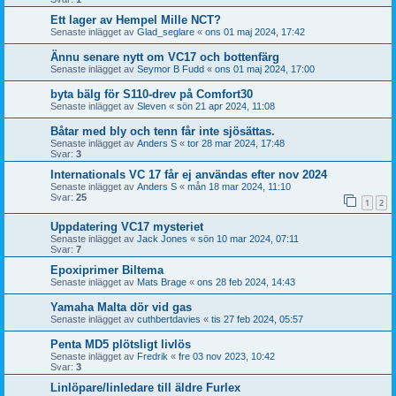
Ett lager av Hempel Mille NCT?
Senaste inlägget av
Glad_seglare
«
ons 01 maj 2024, 17:42
Ännu senare nytt om VC17 och bottenfärg
Senaste inlägget av
Seymor B Fudd
«
ons 01 maj 2024, 17:00
byta bälg för S110-drev på Comfort30
Senaste inlägget av
Sleven
«
sön 21 apr 2024, 11:08
Båtar med bly och tenn får inte sjösättas.
Senaste inlägget av
Anders S
«
tor 28 mar 2024, 17:48
Svar:
3
Internationals VC 17 får ej användas efter nov 2024
Senaste inlägget av
Anders S
«
mån 18 mar 2024, 11:10
Svar:
25
1
2
Uppdatering VC17 mysteriet
Senaste inlägget av
Jack Jones
«
sön 10 mar 2024, 07:11
Svar:
7
Epoxiprimer Biltema
Senaste inlägget av
Mats Brage
«
ons 28 feb 2024, 14:43
Yamaha Malta dör vid gas
Senaste inlägget av
cuthbertdavies
«
tis 27 feb 2024, 05:57
Penta MD5 plötsligt livlös
Senaste inlägget av
Fredrik
«
fre 03 nov 2023, 10:42
Svar:
3
Linlöpare/linledare till äldre Furlex