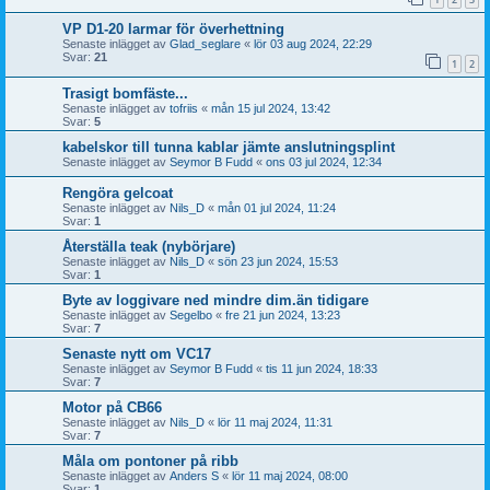
VP D1-20 larmar för överhettning
Senaste inlägget av
Glad_seglare
«
lör 03 aug 2024, 22:29
Svar:
21
1
2
Trasigt bomfäste...
Senaste inlägget av
tofriis
«
mån 15 jul 2024, 13:42
Svar:
5
kabelskor till tunna kablar jämte anslutningsplint
Senaste inlägget av
Seymor B Fudd
«
ons 03 jul 2024, 12:34
Rengöra gelcoat
Senaste inlägget av
Nils_D
«
mån 01 jul 2024, 11:24
Svar:
1
Återställa teak (nybörjare)
Senaste inlägget av
Nils_D
«
sön 23 jun 2024, 15:53
Svar:
1
Byte av loggivare ned mindre dim.än tidigare
Senaste inlägget av
Segelbo
«
fre 21 jun 2024, 13:23
Svar:
7
Senaste nytt om VC17
Senaste inlägget av
Seymor B Fudd
«
tis 11 jun 2024, 18:33
Svar:
7
Motor på CB66
Senaste inlägget av
Nils_D
«
lör 11 maj 2024, 11:31
Svar:
7
Måla om pontoner på ribb
Senaste inlägget av
Anders S
«
lör 11 maj 2024, 08:00
Svar:
1