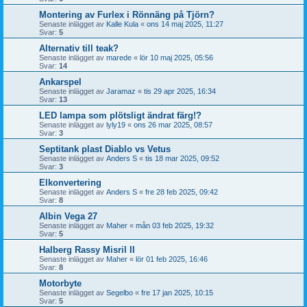
Montering av Furlex i Rönnäng på Tjörn?
Senaste inlägget av
Kalle Kula
«
ons 14 maj 2025, 11:27
Svar:
5
Alternativ till teak?
Senaste inlägget av
marede
«
lör 10 maj 2025, 05:56
Svar:
14
Ankarspel
Senaste inlägget av
Jaramaz
«
tis 29 apr 2025, 16:34
Svar:
13
LED lampa som plötsligt ändrat färg!?
Senaste inlägget av
lyly19
«
ons 26 mar 2025, 08:57
Svar:
3
Septitank plast Diablo vs Vetus
Senaste inlägget av
Anders S
«
tis 18 mar 2025, 09:52
Svar:
3
Elkonvertering
Senaste inlägget av
Anders S
«
fre 28 feb 2025, 09:42
Svar:
8
Albin Vega 27
Senaste inlägget av
Maher
«
mån 03 feb 2025, 19:32
Svar:
5
Halberg Rassy Misril II
Senaste inlägget av
Maher
«
lör 01 feb 2025, 16:46
Svar:
8
Motorbyte
Senaste inlägget av
Segelbo
«
fre 17 jan 2025, 10:15
Svar:
5