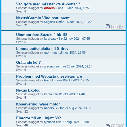
Vad göra med misstänkta AI-bottar ?
Senaste inlägget av
Anders
«
ons 18 dec 2024, 19:55
Svar:
5
Nexus/Garmin Vindinstrument
Senaste inlägget av
Segelbo
«
mån 16 dec 2024, 19:22
Svar:
31
1
2
3
Utombordare Suzuki 4 hk -98
Senaste inlägget av
farareaa
«
fre 22 nov 2024, 07:55
Svar:
6
Limma bottenplatta till S-drev
Senaste inlägget av
raol
«
mån 18 nov 2024, 18:06
Svar:
5
Gråtande köl?
Senaste inlägget av
gregmorse
«
fre 25 okt 2024, 09:14
Svar:
6
Problem med Webasto dieselvärmare
Senaste inlägget av
Fredrik
«
ons 09 okt 2024, 12:15
Svar:
1
Nexus Ekolod
Senaste inlägget av
Kenta
«
tis 01 okt 2024, 14:46
Svar:
5
Koservering nyare motor
Senaste inlägget av
Anders S
«
tor 29 aug 2024, 13:35
Svar:
12
Elmotor till en Linjett 30?
Senaste inlägget av
typhoon
«
tis 27 aug 2024, 10:08
Svar:
40
1
2
3