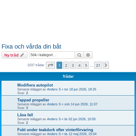
Fixa och vårda din båt
Sök
Avancerad sökning
Ny tråd
Sida
1
av
21
1
2
3
4
5
21
Nästa
1037 trådar
…
Trådar
Modifiera autopilot
Senaste inlägget av
Anders S
«
tor 18 jun 2026, 18:25
Svar:
2
Tappad propeller
Senaste inlägget av
Anders S
«
sön 14 jun 2026, 11:07
Svar:
3
Låsa fall
Senaste inlägget av
Anders S
«
tis 02 jun 2026, 10:05
Svar:
2
Fukt under teakdurk efter vinterförvaring
Senaste inlägget av
Anders S
«
tis 12 maj 2026, 15:04