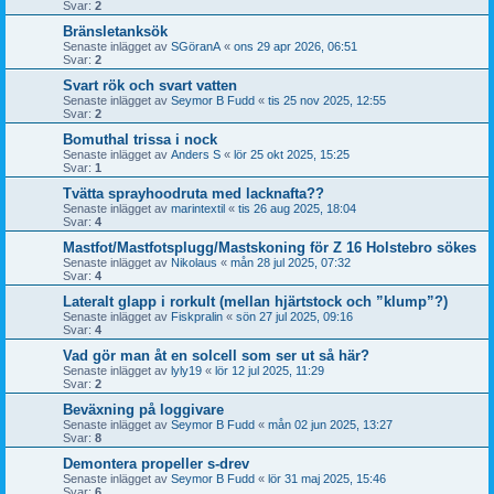
Svar:
2
Bränsletanksök
Senaste inlägget av
SGöranA
«
ons 29 apr 2026, 06:51
Svar:
2
Svart rök och svart vatten
Senaste inlägget av
Seymor B Fudd
«
tis 25 nov 2025, 12:55
Svar:
2
Bomuthal trissa i nock
Senaste inlägget av
Anders S
«
lör 25 okt 2025, 15:25
Svar:
1
Tvätta sprayhoodruta med lacknafta??
Senaste inlägget av
marintextil
«
tis 26 aug 2025, 18:04
Svar:
4
Mastfot/Mastfotsplugg/Mastskoning för Z 16 Holstebro sökes
Senaste inlägget av
Nikolaus
«
mån 28 jul 2025, 07:32
Svar:
4
Lateralt glapp i rorkult (mellan hjärtstock och ”klump”?)
Senaste inlägget av
Fiskpralin
«
sön 27 jul 2025, 09:16
Svar:
4
Vad gör man åt en solcell som ser ut så här?
Senaste inlägget av
lyly19
«
lör 12 jul 2025, 11:29
Svar:
2
Beväxning på loggivare
Senaste inlägget av
Seymor B Fudd
«
mån 02 jun 2025, 13:27
Svar:
8
Demontera propeller s-drev
Senaste inlägget av
Seymor B Fudd
«
lör 31 maj 2025, 15:46
Svar:
6