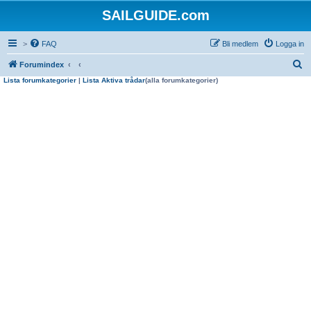
SAILGUIDE.com
>
FAQ
Bli medlem
Logga in
S
Forumindex
Lista forumkategorier
|
Lista Aktiva trådar
(alla forumkategorier)
ö
k