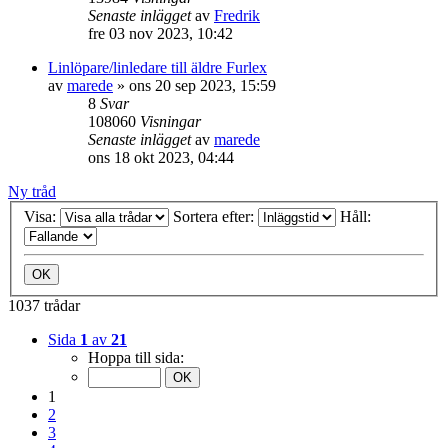
Senaste inlägget
av
Fredrik
fre 03 nov 2023, 10:42
Linlöpare/linledare till äldre Furlex
av
marede
» ons 20 sep 2023, 15:59
8
Svar
108060
Visningar
Senaste inlägget
av
marede
ons 18 okt 2023, 04:44
Ny tråd
Visa:
Sortera efter:
Håll:
1037 trådar
Sida
1
av
21
Hoppa till sida:
1
2
3