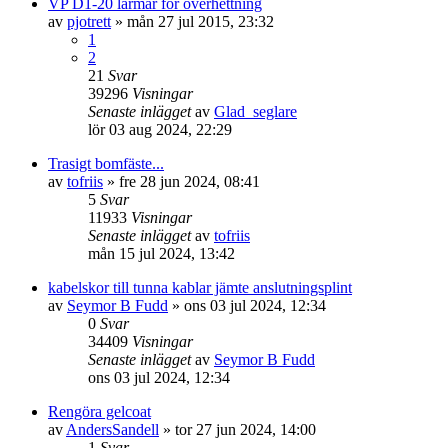
VP D1-20 larmar för överhettning
av
pjotrett
» mån 27 jul 2015, 23:32
1
2
21
Svar
39296
Visningar
Senaste inlägget
av
Glad_seglare
lör 03 aug 2024, 22:29
Trasigt bomfäste...
av
tofriis
» fre 28 jun 2024, 08:41
5
Svar
11933
Visningar
Senaste inlägget
av
tofriis
mån 15 jul 2024, 13:42
kabelskor till tunna kablar jämte anslutningsplint
av
Seymor B Fudd
» ons 03 jul 2024, 12:34
0
Svar
34409
Visningar
Senaste inlägget
av
Seymor B Fudd
ons 03 jul 2024, 12:34
Rengöra gelcoat
av
AndersSandell
» tor 27 jun 2024, 14:00
1
Svar