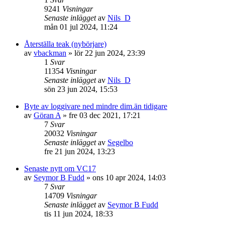
9241
Visningar
Senaste inlägget
av
Nils_D
mån 01 jul 2024, 11:24
Återställa teak (nybörjare)
av
vbackman
» lör 22 jun 2024, 23:39
1
Svar
11354
Visningar
Senaste inlägget
av
Nils_D
sön 23 jun 2024, 15:53
Byte av loggivare ned mindre dim.än tidigare
av
Göran A
» fre 03 dec 2021, 17:21
7
Svar
20032
Visningar
Senaste inlägget
av
Segelbo
fre 21 jun 2024, 13:23
Senaste nytt om VC17
av
Seymor B Fudd
» ons 10 apr 2024, 14:03
7
Svar
14709
Visningar
Senaste inlägget
av
Seymor B Fudd
tis 11 jun 2024, 18:33