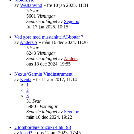
av
Westanvind
» fre 10 jan 2025, 11:31
5
Svar
5601
Visningar
Senaste inlägget
av
Segelbo
fre 17 jan 2025, 10:15
Vad göra med misstänkta AI-bottar ?
av
Anders S
» mån 16 dec 2024, 11:26
5
Svar
6243
Visningar
Senaste inlägget
av
Anders
ons 18 dec 2024, 19:55
Nexus/Garmin Vindinstrument
av
Kenta
» tis 11 apr 2017, 11:14
1
2
3
31
Svar
59801
Visningar
Senaste inlägget
av
Segelbo
mån 16 dec 2024, 19:22
Utombordare Suzuki 4 hk -98
av
jens93
» ons 12 apr 2023, 17:45