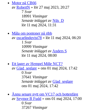
Motor på CB66
av
RobertN
» lör 27 maj 2023, 20:27
7
Svar
18991
Visningar
Senaste inlägget
av
Nils_D
lör 11 maj 2024, 11:31
Måla om pontoner på ribb
av
oscarlindqvist78
» lör 11 maj 2024, 06:20
1
Svar
10999
Visningar
Senaste inlägget
av
Anders S
lör 11 maj 2024, 08:00
Ett lager av Hempel Mille NCT?
av
Glad_seglare
» ons 01 maj 2024, 17:42
0
Svar
37641
Visningar
Senaste inlägget
av
Glad_seglare
ons 01 maj 2024, 17:42
Ännu senare nytt om VC17 och bottenfärg
av
Seymor B Fudd
» ons 01 maj 2024, 17:00
0
Svar
37267
Visningar