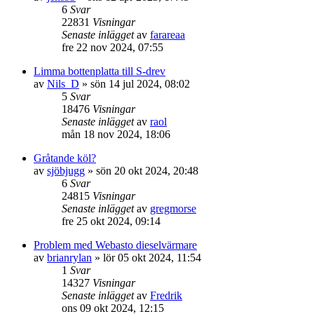
6
Svar
22831
Visningar
Senaste inlägget
av
farareaa
fre 22 nov 2024, 07:55
Limma bottenplatta till S-drev
av
Nils_D
» sön 14 jul 2024, 08:02
5
Svar
18476
Visningar
Senaste inlägget
av
raol
mån 18 nov 2024, 18:06
Gråtande köl?
av
sjöbjugg
» sön 20 okt 2024, 20:48
6
Svar
24815
Visningar
Senaste inlägget
av
gregmorse
fre 25 okt 2024, 09:14
Problem med Webasto dieselvärmare
av
brianrylan
» lör 05 okt 2024, 11:54
1
Svar
14327
Visningar
Senaste inlägget
av
Fredrik
ons 09 okt 2024, 12:15