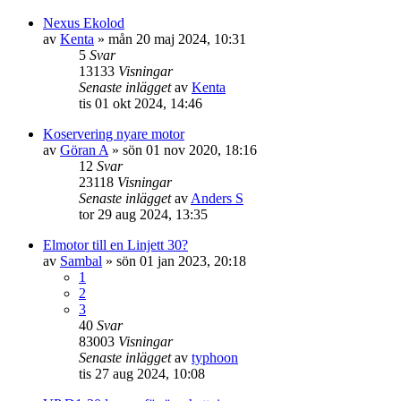
Nexus Ekolod
av
Kenta
» mån 20 maj 2024, 10:31
5
Svar
13133
Visningar
Senaste inlägget
av
Kenta
tis 01 okt 2024, 14:46
Koservering nyare motor
av
Göran A
» sön 01 nov 2020, 18:16
12
Svar
23118
Visningar
Senaste inlägget
av
Anders S
tor 29 aug 2024, 13:35
Elmotor till en Linjett 30?
av
Sambal
» sön 01 jan 2023, 20:18
1
2
3
40
Svar
83003
Visningar
Senaste inlägget
av
typhoon
tis 27 aug 2024, 10:08