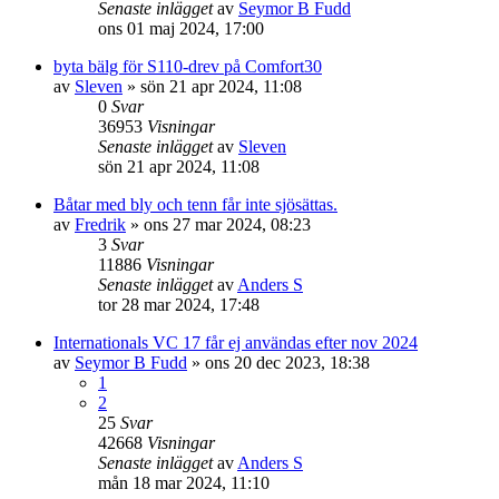
Senaste inlägget
av
Seymor B Fudd
ons 01 maj 2024, 17:00
byta bälg för S110-drev på Comfort30
av
Sleven
» sön 21 apr 2024, 11:08
0
Svar
36953
Visningar
Senaste inlägget
av
Sleven
sön 21 apr 2024, 11:08
Båtar med bly och tenn får inte sjösättas.
av
Fredrik
» ons 27 mar 2024, 08:23
3
Svar
11886
Visningar
Senaste inlägget
av
Anders S
tor 28 mar 2024, 17:48
Internationals VC 17 får ej användas efter nov 2024
av
Seymor B Fudd
» ons 20 dec 2023, 18:38
1
2
25
Svar
42668
Visningar
Senaste inlägget
av
Anders S
mån 18 mar 2024, 11:10