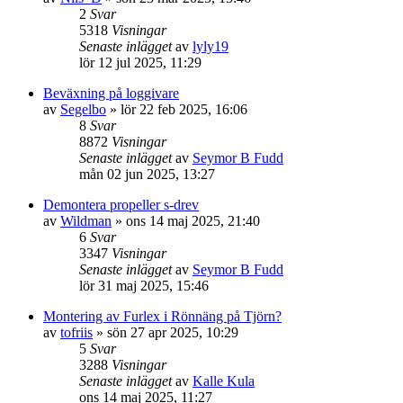
2
Svar
5318
Visningar
Senaste inlägget
av
lyly19
lör 12 jul 2025, 11:29
Beväxning på loggivare
av
Segelbo
» lör 22 feb 2025, 16:06
8
Svar
8872
Visningar
Senaste inlägget
av
Seymor B Fudd
mån 02 jun 2025, 13:27
Demontera propeller s-drev
av
Wildman
» ons 14 maj 2025, 21:40
6
Svar
3347
Visningar
Senaste inlägget
av
Seymor B Fudd
lör 31 maj 2025, 15:46
Montering av Furlex i Rönnäng på Tjörn?
av
tofriis
» sön 27 apr 2025, 10:29
5
Svar
3288
Visningar
Senaste inlägget
av
Kalle Kula
ons 14 maj 2025, 11:27