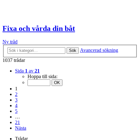
Fixa och vårda din båt
Ny tråd
Avancerad sökning
Sök
1037 trådar
Sida
1
av
21
Hoppa till sida:
1
2
3
4
5
…
21
Nästa
Trådar