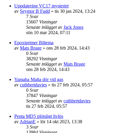
Uppdatering VC17 mysteriet
av
Seymor B Fudd
» tis 30 jan 2024, 13:24
7
Svar
15607
Visningar
Senaste inlägget
av
Jack Jones
sön 10 mar 2024, 07:11
Epoxiprimer Biltema
av
Mats Brage
» ons 28 feb 2024, 14:43
0
Svar
38292
Visningar
Senaste inlägget
av
Mats Brage
ons 28 feb 2024, 14:43
Yamaha Malta dör vid gas
av
cuthbertdavies
» tis 27 feb 2024, 05:57
0
Svar
37847
Visningar
Senaste inlägget
av
cuthbertdavies
tis 27 feb 2024, 05:57
Penta MD5 plötsligt livlös
av
AdrianE
» lör 14 okt 2023, 13:38
3
Svar
13984
Visningar