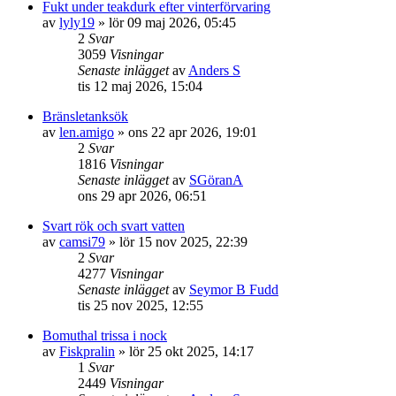
Fukt under teakdurk efter vinterförvaring
av
lyly19
» lör 09 maj 2026, 05:45
2
Svar
3059
Visningar
Senaste inlägget
av
Anders S
tis 12 maj 2026, 15:04
Bränsletanksök
av
len.amigo
» ons 22 apr 2026, 19:01
2
Svar
1816
Visningar
Senaste inlägget
av
SGöranA
ons 29 apr 2026, 06:51
Svart rök och svart vatten
av
camsi79
» lör 15 nov 2025, 22:39
2
Svar
4277
Visningar
Senaste inlägget
av
Seymor B Fudd
tis 25 nov 2025, 12:55
Bomuthal trissa i nock
av
Fiskpralin
» lör 25 okt 2025, 14:17
1
Svar
2449
Visningar