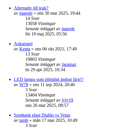
Alternativ till teak?
av
marede
» sön 30 mar 2025, 19:44
14
Svar
13058
Visningar
Senaste inlägget
av
marede
lör 10 maj 2025, 05:56
Ankarspel
av
Kenta
» ons 06 okt 2021, 17:49
13
Svar
19803
Visningar
Senaste inlägget
av
Jaramaz
tis 29 apr 2025, 16:34
LED lampa som plötsligt ändrat färg!?
av
W78
» ons 11 sep 2024, 20:46
3
Svar
13404
Visningar
Senaste inlägget
av
lyly19
ons 26 mar 2025, 08:57
Septitank plast Diablo vs Vetus
av
tamb
» mån 17 mar 2025, 10:49
3
Svar