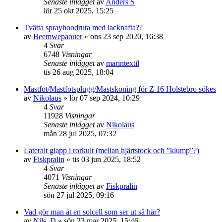
Senaste inlägget
av
Anders S
lör 25 okt 2025, 15:25
Tvätta sprayhoodruta med lacknafta??
av
Beemwepaouer
» ons 23 sep 2020, 16:38
4
Svar
6748
Visningar
Senaste inlägget
av
marintextil
tis 26 aug 2025, 18:04
Mastfot/Mastfotsplugg/Mastskoning för Z 16 Holstebro sökes
av
Nikolaus
» lör 07 sep 2024, 10:29
4
Svar
11928
Visningar
Senaste inlägget
av
Nikolaus
mån 28 jul 2025, 07:32
Lateralt glapp i rorkult (mellan hjärtstock och ”klump”?)
av
Fiskpralin
» tis 03 jun 2025, 18:52
4
Svar
4071
Visningar
Senaste inlägget
av
Fiskpralin
sön 27 jul 2025, 09:16
Vad gör man åt en solcell som ser ut så här?
av
Nils_D
» sön 23 mar 2025, 15:46