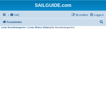
SAILGUIDE.com
>
FAQ
Bli medlem
Logga in
S
Forumindex
Lista forumkategorier
|
Lista Aktiva trådar
(alla forumkategorier)
ö
k