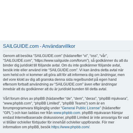
SAILGUIDE.com - Användarvillkor
Genom att besöka “SAILGUIDE.com” (hädanefter “vi”, “oss”, “vår”,
“SAILGUIDE.com”, “https://www.sailguide.com/forum”), så godkänner du att du
binder dig juridiskt till följande avtal. Om du inte godkänner följande avtal,
besök inte eller använd inte “SAILGUIDE.com”. Vi kan ändra detta avtal när
som helst och vi kommer att göra allt för att informera dig om ändringar, men
det vore klokt av dig att granska denna sida regelbundet på egen hand
eftersom fortsatt användning av “SAILGUIDE.com” även efter ändringar
innebär att du godkänner att du är juridiskt bunden till detta avtal.
Vårt forum drivs av phpBB (hädanefter “de”, “dem”, “deras”, “phpBB mjukvara”,
“www.phpbb.com”, “phpBB Limited”, “phpBB Teams”) som är en
forumprogramvara tillgänglig under “
General Public License
” (hädanefter
“GPL”) och kan laddas ner från
www.phpbb.com
. phpBB mjukvaran främjar
endast Internetbaserade diskussioner, phpBB Limited är inte ansvariga för vad
vi tillåter och/eller förbjuder för innehåll och/eller uppförande. För mer
information om phpBB, besök
https://www.phpbb.com/
.