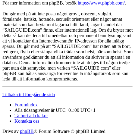
För mer information om phpBB, besök
https://www.phpbb.com/
.
Du går med på att inte posta något grovt, obscent, vulgärt,
förtalande, hatiskt, hotande, sexuellt orienterat eller något annat
material som kan bryta mot lagarna i ditt land, lagar i landet där
“SAILGUIDE.com” finns, eller internationell lag. Om du bryter mot
detta så kan det leda till omedelbar och permanent bannlysning samt
att vi kontaktar din Internetleverantör. IP-adressen för alla inlägg
sparas. Du går med på att “SAILGUIDE.com” har rätten att ta bort,
redigera, flytta eller stänga vilka trådar som helst, när som helst. Som
användare godkänner du att all information du skriver in sparas i en
databas. Denna information kommer inte att delges till någon tredje
part utan ditt samtycke, men varken “SAILGUIDE.com” eller
phpBB kan hållas ansvariga för eventuella intrångsförsök som kan
leda till att information komprometteras.
Tillbaka till föregående sida
Forumindex
Alla tidsangivelser är UTC+01:00 UTC+1
Ta bort alla kakor
Kontakta oss
Drivs av
phpBB
® Forum Software © phpBB Limited