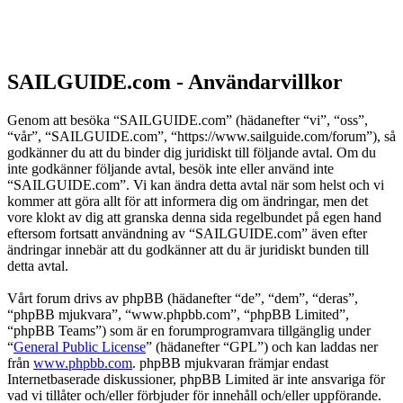
SAILGUIDE.com - Användarvillkor
Genom att besöka “SAILGUIDE.com” (hädanefter “vi”, “oss”,
“vår”, “SAILGUIDE.com”, “https://www.sailguide.com/forum”), så
godkänner du att du binder dig juridiskt till följande avtal. Om du
inte godkänner följande avtal, besök inte eller använd inte
“SAILGUIDE.com”. Vi kan ändra detta avtal när som helst och vi
kommer att göra allt för att informera dig om ändringar, men det
vore klokt av dig att granska denna sida regelbundet på egen hand
eftersom fortsatt användning av “SAILGUIDE.com” även efter
ändringar innebär att du godkänner att du är juridiskt bunden till
detta avtal.
Vårt forum drivs av phpBB (hädanefter “de”, “dem”, “deras”,
“phpBB mjukvara”, “www.phpbb.com”, “phpBB Limited”,
“phpBB Teams”) som är en forumprogramvara tillgänglig under
“
General Public License
” (hädanefter “GPL”) och kan laddas ner
från
www.phpbb.com
. phpBB mjukvaran främjar endast
Internetbaserade diskussioner, phpBB Limited är inte ansvariga för
vad vi tillåter och/eller förbjuder för innehåll och/eller uppförande.