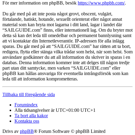
För mer information om phpBB, besök
https://www.phpbb.com/
.
Du går med på att inte posta något grovt, obscent, vulgärt,
förtalande, hatiskt, hotande, sexuellt orienterat eller något annat
material som kan bryta mot lagarna i ditt land, lagar i landet där
“SAILGUIDE.com” finns, eller internationell lag. Om du bryter mot
detta så kan det leda till omedelbar och permanent bannlysning samt
att vi kontaktar din Internetleverantör. IP-adressen för alla inlägg
sparas. Du går med på att “SAILGUIDE.com” har rätten att ta bort,
redigera, flytta eller stänga vilka trådar som helst, när som helst. Som
användare godkänner du att all information du skriver in sparas i en
databas. Denna information kommer inte att delges till någon tredje
part utan ditt samtycke, men varken “SAILGUIDE.com” eller
phpBB kan hållas ansvariga för eventuella intrångsförsök som kan
leda till att information komprometteras.
Tillbaka till föregående sida
Forumindex
Alla tidsangivelser är UTC+01:00 UTC+1
Ta bort alla kakor
Kontakta oss
Drivs av
phpBB
® Forum Software © phpBB Limited