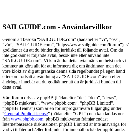
SAILGUIDE.com - Användarvillkor
Genom att besöka “SAILGUIDE.com” (hädanefter “vi”, “oss”,
“vår”, “SAILGUIDE.com”, “https://www.sailguide.com/forum”), så
godkänner du att du binder dig juridiskt till följande avtal. Om du
inte godkänner följande avtal, besök inte eller använd inte
“SAILGUIDE.com”. Vi kan ändra detta avtal när som helst och vi
kommer att göra allt för att informera dig om ändringar, men det
vore klokt av dig att granska denna sida regelbundet på egen hand
eftersom fortsatt användning av “SAILGUIDE.com” även efter
ändringar innebär att du godkänner att du är juridiskt bunden till
detta avtal.
Vårt forum drivs av phpBB (hädanefter “de”, “dem”, “deras”,
“phpBB mjukvara”, “www.phpbb.com”, “phpBB Limited”,
“phpBB Teams”) som är en forumprogramvara tillgänglig under
“
General Public License
” (hädanefter “GPL”) och kan laddas ner
från
www.phpbb.com
. phpBB mjukvaran främjar endast
Internetbaserade diskussioner, phpBB Limited är inte ansvariga för
vad vi tillåter och/eller förbjuder för innehåll och/eller uppförande.