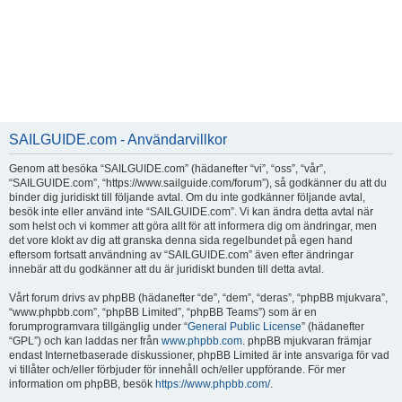
SAILGUIDE.com - Användarvillkor
Genom att besöka “SAILGUIDE.com” (hädanefter “vi”, “oss”, “vår”,
“SAILGUIDE.com”, “https://www.sailguide.com/forum”), så godkänner du att du
binder dig juridiskt till följande avtal. Om du inte godkänner följande avtal,
besök inte eller använd inte “SAILGUIDE.com”. Vi kan ändra detta avtal när
som helst och vi kommer att göra allt för att informera dig om ändringar, men
det vore klokt av dig att granska denna sida regelbundet på egen hand
eftersom fortsatt användning av “SAILGUIDE.com” även efter ändringar
innebär att du godkänner att du är juridiskt bunden till detta avtal.
Vårt forum drivs av phpBB (hädanefter “de”, “dem”, “deras”, “phpBB mjukvara”,
“www.phpbb.com”, “phpBB Limited”, “phpBB Teams”) som är en
forumprogramvara tillgänglig under “
General Public License
” (hädanefter
“GPL”) och kan laddas ner från
www.phpbb.com
. phpBB mjukvaran främjar
endast Internetbaserade diskussioner, phpBB Limited är inte ansvariga för vad
vi tillåter och/eller förbjuder för innehåll och/eller uppförande. För mer
information om phpBB, besök
https://www.phpbb.com/
.