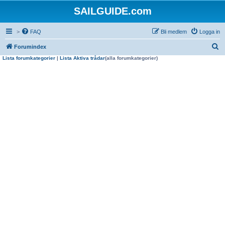
SAILGUIDE.com
>
FAQ
Bli medlem
Logga in
S
Forumindex
Lista forumkategorier
|
Lista Aktiva trådar
(alla forumkategorier)
ö
k