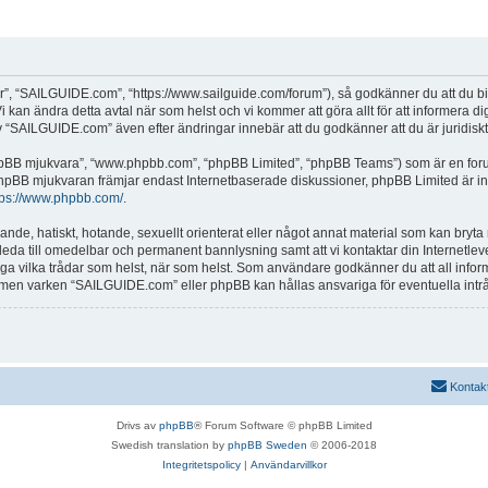
, “SAILGUIDE.com”, “https://www.sailguide.com/forum”), så godkänner du att du binde
 kan ändra detta avtal när som helst och vi kommer att göra allt för att informera d
SAILGUIDE.com” även efter ändringar innebär att du godkänner att du är juridiskt b
“phpBB mjukvara”, “www.phpbb.com”, “phpBB Limited”, “phpBB Teams”) som är en for
hpBB mjukvaran främjar endast Internetbaserade diskussioner, phpBB Limited är inte a
tps://www.phpbb.com/
.
alande, hatiskt, hotande, sexuellt orienterat eller något annat material som kan bryta
et leda till omedelbar och permanent bannlysning samt att vi kontaktar din Internetle
tänga vilka trådar som helst, när som helst. Som användare godkänner du att all info
e, men varken “SAILGUIDE.com” eller phpBB kan hållas ansvariga för eventuella intr
Kontak
Drivs av
phpBB
® Forum Software © phpBB Limited
Swedish translation by
phpBB Sweden
© 2006-2018
Integritetspolicy
|
Användarvillkor