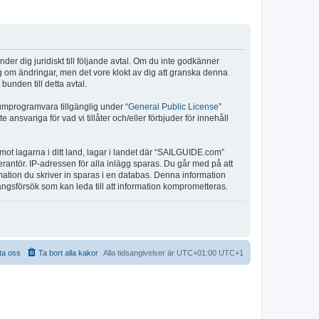
r dig juridiskt till följande avtal. Om du inte godkänner
ig om ändringar, men det vore klokt av dig att granska denna
unden till detta avtal.
umprogramvara tillgänglig under “
General Public License
”
nsvariga för vad vi tillåter och/eller förbjuder för innehåll
 mot lagarna i ditt land, lagar i landet där “SAILGUIDE.com”
verantör. IP-adressen för alla inlägg sparas. Du går med på att
rmation du skriver in sparas i en databas. Denna information
ångsförsök som kan leda till att information komprometteras.
ta oss
Ta bort alla kakor
Alla tidsangivelser är UTC+01:00 UTC+1