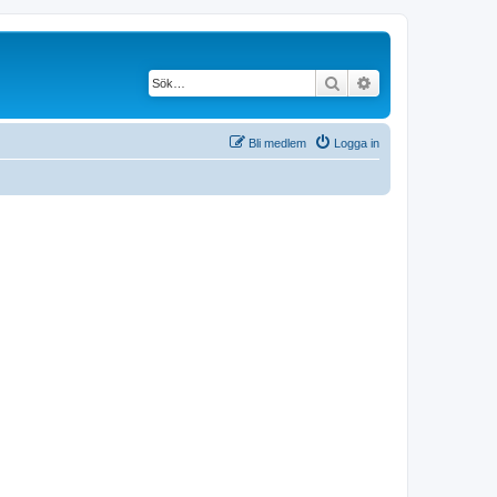
Sök
Avancerad söknin
Bli medlem
Logga in