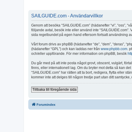
SAILGUIDE.com - Användarvillkor
Genom att besöka “SAILGUIDE.com” (hädanefter “vi”, “oss”, “vår”
följande avtal, besök inte eller använd inte “SAILGUIDE.com”. Vi
sida regelbundet på egen hand eftersom fortsatt användning av “
Vårt forum drivs av phpBB (hädanefter “de”, “dem”, “deras”, 
(hädanefter “GPL”) och kan laddas ner från
www.phpbb.com
. p
och/eller uppförande. För mer information om phpBB, besök
ht
Du går med på att inte posta något grovt, obscent, vulgärt, fört
finns, eller internationell lag. Om du bryter mot detta så kan d
“SAILGUIDE.com” har rätten att ta bort, redigera, flytta eller s
kommer inte att delges till någon tredje part utan ditt samtyck
Tillbaka till föregående sida
Forumindex