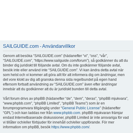
SAILGUIDE.com - Användarvillkor
Genom att besöka “SAILGUIDE.com” (hädanefter “vi”, “oss”, “vår”,
“SAILGUIDE.com”, “https://www.sailguide.com/forum”), så godkänner du att du
binder dig juridiskt till följande avtal. Om du inte godkänner följande avtal,
besök inte eller använd inte “SAILGUIDE.com”. Vi kan ändra detta avtal när
som helst och vi kommer att göra allt för att informera dig om ändringar, men
det vore klokt av dig att granska denna sida regelbundet på egen hand
eftersom fortsatt användning av “SAILGUIDE.com” även efter ändringar
innebär att du godkänner att du är juridiskt bunden till detta avtal.
Vårt forum drivs av phpBB (hädanefter “de”, “dem”, “deras”, “phpBB mjukvara”,
“www.phpbb.com”, “phpBB Limited”, “phpBB Teams”) som är en
forumprogramvara tillgänglig under “
General Public License
” (hädanefter
“GPL”) och kan laddas ner från
www.phpbb.com
. phpBB mjukvaran främjar
endast Internetbaserade diskussioner, phpBB Limited är inte ansvariga för vad
vi tillåter och/eller förbjuder för innehåll och/eller uppförande. För mer
information om phpBB, besök
https://www.phpbb.com/
.