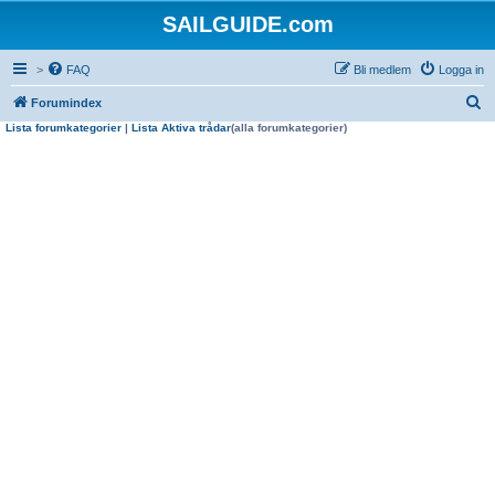
SAILGUIDE.com
>
FAQ
Bli medlem
Logga in
S
Forumindex
Lista forumkategorier
|
Lista Aktiva trådar
(alla forumkategorier)
ö
k