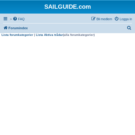
SAILGUIDE.com
>
FAQ
Bli medlem
Logga in
S
Forumindex
Lista forumkategorier
|
Lista Aktiva trådar
(alla forumkategorier)
ö
k