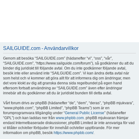
SAILGUIDE.com - Användarvillkor
Genom att besöka “SAILGUIDE.com” (hädanefter “vi”, “oss”, “vår”,
“SAILGUIDE.com”, “https://www.sailguide.com/forum”), så godkänner du att du
binder dig juridiskt till följande avtal. Om du inte godkänner följande avtal,
besök inte eller använd inte “SAILGUIDE.com”. Vi kan ändra detta avtal när
som helst och vi kommer att göra allt för att informera dig om ändringar, men
det vore klokt av dig att granska denna sida regelbundet på egen hand
eftersom fortsatt användning av “SAILGUIDE.com” även efter ändringar
innebär att du godkänner att du är juridiskt bunden till detta avtal.
Vårt forum drivs av phpBB (hädanefter “de”, “dem”, “deras”, “phpBB mjukvara”,
“www.phpbb.com”, “phpBB Limited”, “phpBB Teams”) som är en
forumprogramvara tillgänglig under “
General Public License
” (hädanefter
“GPL”) och kan laddas ner från
www.phpbb.com
. phpBB mjukvaran främjar
endast Internetbaserade diskussioner, phpBB Limited är inte ansvariga för vad
vi tillåter och/eller förbjuder för innehåll och/eller uppförande. För mer
information om phpBB, besök
https://www.phpbb.com/
.