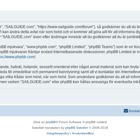
, “SAILGUIDE.com”, “https://www.sailguide.com/forum”), så godkänner du att du binde
 kan ändra detta avtal när som helst och vi kommer att göra allt för att informera d
SAILGUIDE.com” även efter ändringar innebär att du godkänner att du är juridiskt b
“phpBB mjukvara”, “www.phpbb.com”, “phpBB Limited”, “phpBB Teams”) som är en for
hpBB mjukvaran främjar endast Internetbaserade diskussioner, phpBB Limited är inte a
tps://www.phpbb.com/
.
alande, hatiskt, hotande, sexuellt orienterat eller något annat material som kan bryta
et leda till omedelbar och permanent bannlysning samt att vi kontaktar din Internetle
tänga vilka trådar som helst, när som helst. Som användare godkänner du att all info
e, men varken “SAILGUIDE.com” eller phpBB kan hållas ansvariga för eventuella intr
Kontak
Drivs av
phpBB
® Forum Software © phpBB Limited
Swedish translation by
phpBB Sweden
© 2006-2018
Integritetspolicy
|
Användarvillkor