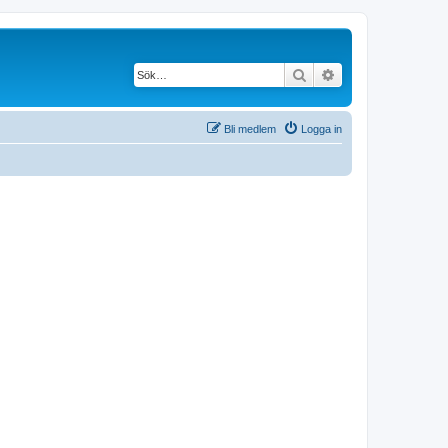
Sök
Avancerad söknin
Bli medlem
Logga in