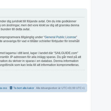
r dig juridiskt till följande avtal. Om du inte godkänner
ig om ändringar, men det vore klokt av dig att granska denna
unden till detta avtal.
umprogramvara tillgänglig under “
General Public License
”
nsvariga för vad vi tillåter och/eller förbjuder för innehåll
 mot lagarna i ditt land, lagar i landet där “SAILGUIDE.com”
verantör. IP-adressen för alla inlägg sparas. Du går med på att
rmation du skriver in sparas i en databas. Denna information
ångsförsök som kan leda till att information komprometteras.
ta oss
Ta bort alla kakor
Alla tidsangivelser är UTC+01:00 UTC+1