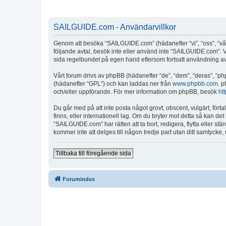
SAILGUIDE.com - Användarvillkor
Genom att besöka “SAILGUIDE.com” (hädanefter “vi”, “oss”, “vår”
följande avtal, besök inte eller använd inte “SAILGUIDE.com”. Vi
sida regelbundet på egen hand eftersom fortsatt användning av “
Vårt forum drivs av phpBB (hädanefter “de”, “dem”, “deras”, 
(hädanefter “GPL”) och kan laddas ner från
www.phpbb.com
. p
och/eller uppförande. För mer information om phpBB, besök
ht
Du går med på att inte posta något grovt, obscent, vulgärt, fört
finns, eller internationell lag. Om du bryter mot detta så kan d
“SAILGUIDE.com” har rätten att ta bort, redigera, flytta eller s
kommer inte att delges till någon tredje part utan ditt samtyck
Tillbaka till föregående sida
Forumindex