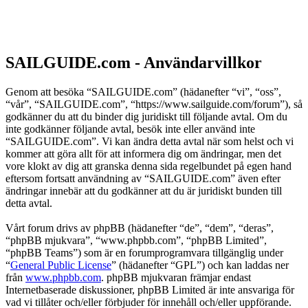
SAILGUIDE.com - Användarvillkor
Genom att besöka “SAILGUIDE.com” (hädanefter “vi”, “oss”,
“vår”, “SAILGUIDE.com”, “https://www.sailguide.com/forum”), så
godkänner du att du binder dig juridiskt till följande avtal. Om du
inte godkänner följande avtal, besök inte eller använd inte
“SAILGUIDE.com”. Vi kan ändra detta avtal när som helst och vi
kommer att göra allt för att informera dig om ändringar, men det
vore klokt av dig att granska denna sida regelbundet på egen hand
eftersom fortsatt användning av “SAILGUIDE.com” även efter
ändringar innebär att du godkänner att du är juridiskt bunden till
detta avtal.
Vårt forum drivs av phpBB (hädanefter “de”, “dem”, “deras”,
“phpBB mjukvara”, “www.phpbb.com”, “phpBB Limited”,
“phpBB Teams”) som är en forumprogramvara tillgänglig under
“
General Public License
” (hädanefter “GPL”) och kan laddas ner
från
www.phpbb.com
. phpBB mjukvaran främjar endast
Internetbaserade diskussioner, phpBB Limited är inte ansvariga för
vad vi tillåter och/eller förbjuder för innehåll och/eller uppförande.