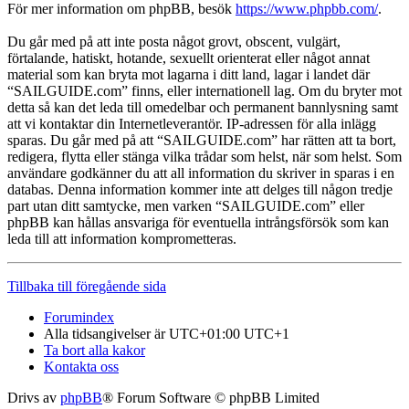
För mer information om phpBB, besök
https://www.phpbb.com/
.
Du går med på att inte posta något grovt, obscent, vulgärt,
förtalande, hatiskt, hotande, sexuellt orienterat eller något annat
material som kan bryta mot lagarna i ditt land, lagar i landet där
“SAILGUIDE.com” finns, eller internationell lag. Om du bryter mot
detta så kan det leda till omedelbar och permanent bannlysning samt
att vi kontaktar din Internetleverantör. IP-adressen för alla inlägg
sparas. Du går med på att “SAILGUIDE.com” har rätten att ta bort,
redigera, flytta eller stänga vilka trådar som helst, när som helst. Som
användare godkänner du att all information du skriver in sparas i en
databas. Denna information kommer inte att delges till någon tredje
part utan ditt samtycke, men varken “SAILGUIDE.com” eller
phpBB kan hållas ansvariga för eventuella intrångsförsök som kan
leda till att information komprometteras.
Tillbaka till föregående sida
Forumindex
Alla tidsangivelser är UTC+01:00 UTC+1
Ta bort alla kakor
Kontakta oss
Drivs av
phpBB
® Forum Software © phpBB Limited