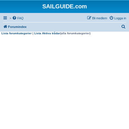
SAILGUIDE.com
>
FAQ
Bli medlem
Logga in
S
Forumindex
Lista forumkategorier
|
Lista Aktiva trådar
(alla forumkategorier)
ö
k