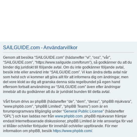
SAILGUIDE.com - Användarvillkor
Genom att besöka “SAILGUIDE.com” (hädanefter “vi”, “oss”, “vår”,
“SAILGUIDE.com”, “https://www.sailguide.com/forum”), så godkänner du att du
binder dig juridiskt till följande avtal. Om du inte godkänner följande avtal,
besök inte eller använd inte “SAILGUIDE.com”. Vi kan ändra detta avtal när
som helst och vi kommer att göra allt för att informera dig om ändringar, men
det vore klokt av dig att granska denna sida regelbundet på egen hand
eftersom fortsatt användning av “SAILGUIDE.com” även efter ändringar
innebär att du godkänner att du är juridiskt bunden till detta avtal.
Vårt forum drivs av phpBB (hädanefter “de”, “dem”, “deras”, “phpBB mjukvara”,
“www.phpbb.com”, “phpBB Limited”, “phpBB Teams”) som är en
forumprogramvara tillgänglig under “
General Public License
” (hädanefter
“GPL”) och kan laddas ner från
www.phpbb.com
. phpBB mjukvaran främjar
endast Internetbaserade diskussioner, phpBB Limited är inte ansvariga för vad
vi tillåter och/eller förbjuder för innehåll och/eller uppförande. För mer
information om phpBB, besök
https://www.phpbb.com/
.