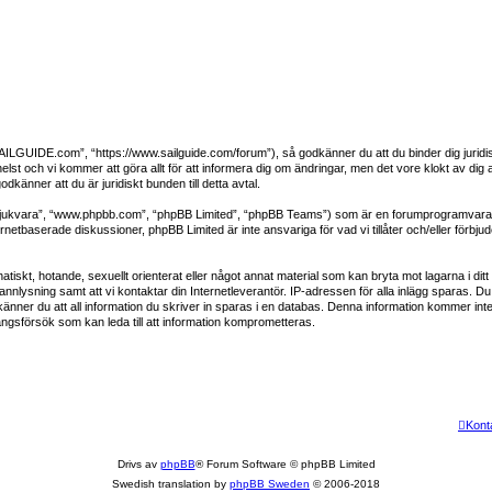
GUIDE.com”, “https://www.sailguide.com/forum”), så godkänner du att du binder dig juridiskt 
lst och vi kommer att göra allt för att informera dig om ändringar, men det vore klokt av dig
änner att du är juridiskt bunden till detta avtal.
mjukvara”, “www.phpbb.com”, “phpBB Limited”, “phpBB Teams”) som är en forumprogramvara ti
netbaserade diskussioner, phpBB Limited är inte ansvariga för vad vi tillåter och/eller förbju
atiskt, hotande, sexuellt orienterat eller något annat material som kan bryta mot lagarna i ditt 
nlysning samt att vi kontaktar din Internetleverantör. IP-adressen för alla inlägg sparas. Du 
nner du att all information du skriver in sparas i en databas. Denna information kommer inte 
ngsförsök som kan leda till att information komprometteras.
Kont
Drivs av
phpBB
® Forum Software © phpBB Limited
Swedish translation by
phpBB Sweden
© 2006-2018