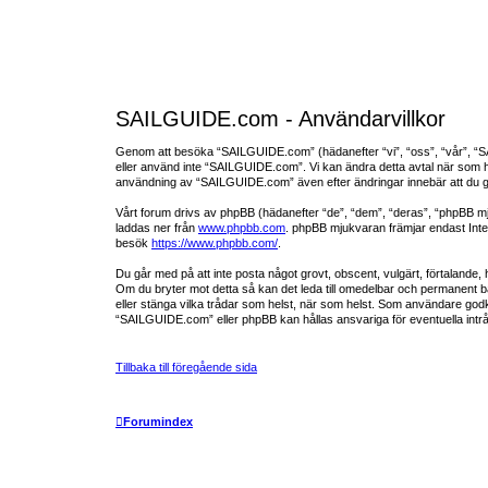
SAILGUIDE.com - Användarvillkor
Genom att besöka “SAILGUIDE.com” (hädanefter “vi”, “oss”, “vår”, “SAIL
eller använd inte “SAILGUIDE.com”. Vi kan ändra detta avtal när som he
användning av “SAILGUIDE.com” även efter ändringar innebär att du godk
Vårt forum drivs av phpBB (hädanefter “de”, “dem”, “deras”, “phpBB 
laddas ner från
www.phpbb.com
. phpBB mjukvaran främjar endast Inter
besök
https://www.phpbb.com/
.
Du går med på att inte posta något grovt, obscent, vulgärt, förtalande, h
Om du bryter mot detta så kan det leda till omedelbar och permanent ban
eller stänga vilka trådar som helst, när som helst. Som användare godkä
“SAILGUIDE.com” eller phpBB kan hållas ansvariga för eventuella intrå
Tillbaka till föregående sida
Forumindex