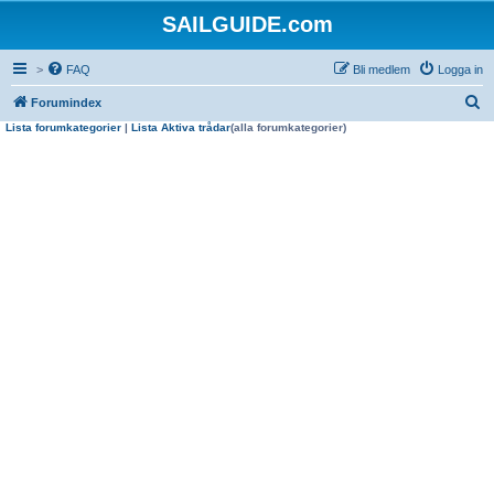
SAILGUIDE.com
>
FAQ
Bli medlem
Logga in
S
Forumindex
Lista forumkategorier
|
Lista Aktiva trådar
(alla forumkategorier)
ö
k