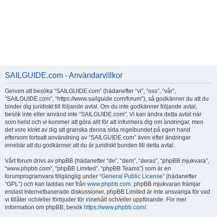
SAILGUIDE.com - Användarvillkor
Genom att besöka “SAILGUIDE.com” (hädanefter “vi”, “oss”, “vår”,
“SAILGUIDE.com”, “https://www.sailguide.com/forum”), så godkänner du att du
binder dig juridiskt till följande avtal. Om du inte godkänner följande avtal,
besök inte eller använd inte “SAILGUIDE.com”. Vi kan ändra detta avtal när
som helst och vi kommer att göra allt för att informera dig om ändringar, men
det vore klokt av dig att granska denna sida regelbundet på egen hand
eftersom fortsatt användning av “SAILGUIDE.com” även efter ändringar
innebär att du godkänner att du är juridiskt bunden till detta avtal.
Vårt forum drivs av phpBB (hädanefter “de”, “dem”, “deras”, “phpBB mjukvara”,
“www.phpbb.com”, “phpBB Limited”, “phpBB Teams”) som är en
forumprogramvara tillgänglig under “
General Public License
” (hädanefter
“GPL”) och kan laddas ner från
www.phpbb.com
. phpBB mjukvaran främjar
endast Internetbaserade diskussioner, phpBB Limited är inte ansvariga för vad
vi tillåter och/eller förbjuder för innehåll och/eller uppförande. För mer
information om phpBB, besök
https://www.phpbb.com/
.