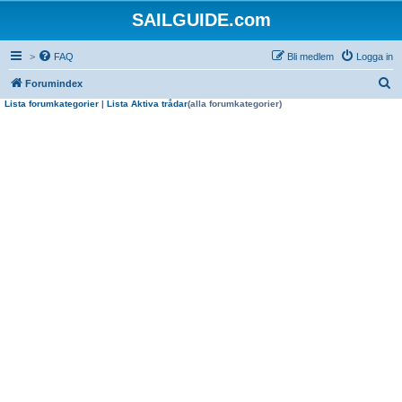
SAILGUIDE.com
>
FAQ
Bli medlem
Logga in
S
Forumindex
Lista forumkategorier
|
Lista Aktiva trådar
(alla forumkategorier)
ö
k