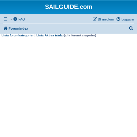
SAILGUIDE.com
>
FAQ
Bli medlem
Logga in
S
Forumindex
Lista forumkategorier
|
Lista Aktiva trådar
(alla forumkategorier)
ö
k