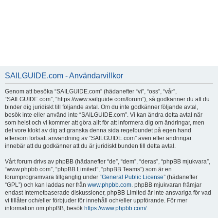
SAILGUIDE.com - Användarvillkor
Genom att besöka “SAILGUIDE.com” (hädanefter “vi”, “oss”, “vår”,
“SAILGUIDE.com”, “https://www.sailguide.com/forum”), så godkänner du att du
binder dig juridiskt till följande avtal. Om du inte godkänner följande avtal,
besök inte eller använd inte “SAILGUIDE.com”. Vi kan ändra detta avtal när
som helst och vi kommer att göra allt för att informera dig om ändringar, men
det vore klokt av dig att granska denna sida regelbundet på egen hand
eftersom fortsatt användning av “SAILGUIDE.com” även efter ändringar
innebär att du godkänner att du är juridiskt bunden till detta avtal.
Vårt forum drivs av phpBB (hädanefter “de”, “dem”, “deras”, “phpBB mjukvara”,
“www.phpbb.com”, “phpBB Limited”, “phpBB Teams”) som är en
forumprogramvara tillgänglig under “
General Public License
” (hädanefter
“GPL”) och kan laddas ner från
www.phpbb.com
. phpBB mjukvaran främjar
endast Internetbaserade diskussioner, phpBB Limited är inte ansvariga för vad
vi tillåter och/eller förbjuder för innehåll och/eller uppförande. För mer
information om phpBB, besök
https://www.phpbb.com/
.