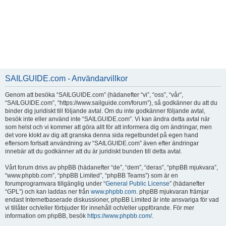
SAILGUIDE.com - Användarvillkor
Genom att besöka “SAILGUIDE.com” (hädanefter “vi”, “oss”, “vår”,
“SAILGUIDE.com”, “https://www.sailguide.com/forum”), så godkänner du att du
binder dig juridiskt till följande avtal. Om du inte godkänner följande avtal,
besök inte eller använd inte “SAILGUIDE.com”. Vi kan ändra detta avtal när
som helst och vi kommer att göra allt för att informera dig om ändringar, men
det vore klokt av dig att granska denna sida regelbundet på egen hand
eftersom fortsatt användning av “SAILGUIDE.com” även efter ändringar
innebär att du godkänner att du är juridiskt bunden till detta avtal.
Vårt forum drivs av phpBB (hädanefter “de”, “dem”, “deras”, “phpBB mjukvara”,
“www.phpbb.com”, “phpBB Limited”, “phpBB Teams”) som är en
forumprogramvara tillgänglig under “
General Public License
” (hädanefter
“GPL”) och kan laddas ner från
www.phpbb.com
. phpBB mjukvaran främjar
endast Internetbaserade diskussioner, phpBB Limited är inte ansvariga för vad
vi tillåter och/eller förbjuder för innehåll och/eller uppförande. För mer
information om phpBB, besök
https://www.phpbb.com/
.