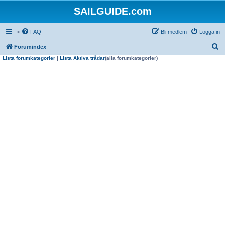
SAILGUIDE.com
>
FAQ
Bli medlem
Logga in
S
Forumindex
Lista forumkategorier
|
Lista Aktiva trådar
(alla forumkategorier)
ö
k