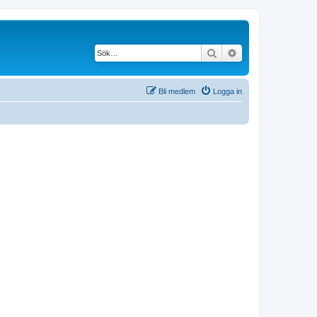
Sök
Avancerad söknin
Bli medlem
Logga in