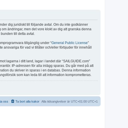
r dig juridiskt till följande avtal. Om du inte godkänner
ig om ändringar, men det vore klokt av dig att granska denna
unden till detta avtal.
umprogramvara tillgänglig under “
General Public License
”
nsvariga för vad vi tillåter och/eller förbjuder för innehåll
 mot lagarna i ditt land, lagar i landet där “SAILGUIDE.com”
verantör. IP-adressen för alla inlägg sparas. Du går med på att
rmation du skriver in sparas i en databas. Denna information
ångsförsök som kan leda till att information komprometteras.
ta oss
Ta bort alla kakor
Alla tidsangivelser är UTC+01:00 UTC+1