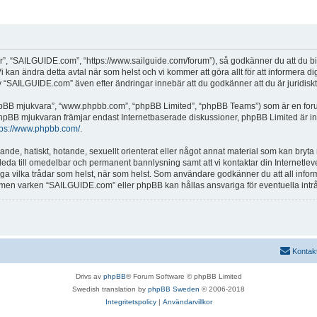
, “SAILGUIDE.com”, “https://www.sailguide.com/forum”), så godkänner du att du binde
 kan ändra detta avtal när som helst och vi kommer att göra allt för att informera d
SAILGUIDE.com” även efter ändringar innebär att du godkänner att du är juridiskt b
“phpBB mjukvara”, “www.phpbb.com”, “phpBB Limited”, “phpBB Teams”) som är en for
hpBB mjukvaran främjar endast Internetbaserade diskussioner, phpBB Limited är inte a
tps://www.phpbb.com/
.
alande, hatiskt, hotande, sexuellt orienterat eller något annat material som kan bryta
et leda till omedelbar och permanent bannlysning samt att vi kontaktar din Internetle
tänga vilka trådar som helst, när som helst. Som användare godkänner du att all info
e, men varken “SAILGUIDE.com” eller phpBB kan hållas ansvariga för eventuella intr
Kontak
Drivs av
phpBB
® Forum Software © phpBB Limited
Swedish translation by
phpBB Sweden
© 2006-2018
Integritetspolicy
|
Användarvillkor