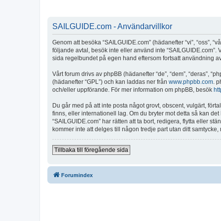
SAILGUIDE.com - Användarvillkor
Genom att besöka “SAILGUIDE.com” (hädanefter “vi”, “oss”, “vår”
följande avtal, besök inte eller använd inte “SAILGUIDE.com”. Vi
sida regelbundet på egen hand eftersom fortsatt användning av “
Vårt forum drivs av phpBB (hädanefter “de”, “dem”, “deras”, 
(hädanefter “GPL”) och kan laddas ner från
www.phpbb.com
. p
och/eller uppförande. För mer information om phpBB, besök
ht
Du går med på att inte posta något grovt, obscent, vulgärt, fört
finns, eller internationell lag. Om du bryter mot detta så kan d
“SAILGUIDE.com” har rätten att ta bort, redigera, flytta eller s
kommer inte att delges till någon tredje part utan ditt samtyck
Tillbaka till föregående sida
Forumindex