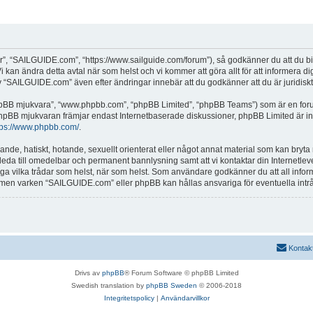
, “SAILGUIDE.com”, “https://www.sailguide.com/forum”), så godkänner du att du binde
 kan ändra detta avtal när som helst och vi kommer att göra allt för att informera d
SAILGUIDE.com” även efter ändringar innebär att du godkänner att du är juridiskt b
“phpBB mjukvara”, “www.phpbb.com”, “phpBB Limited”, “phpBB Teams”) som är en for
hpBB mjukvaran främjar endast Internetbaserade diskussioner, phpBB Limited är inte a
tps://www.phpbb.com/
.
alande, hatiskt, hotande, sexuellt orienterat eller något annat material som kan bryta
et leda till omedelbar och permanent bannlysning samt att vi kontaktar din Internetle
tänga vilka trådar som helst, när som helst. Som användare godkänner du att all info
e, men varken “SAILGUIDE.com” eller phpBB kan hållas ansvariga för eventuella intr
Kontak
Drivs av
phpBB
® Forum Software © phpBB Limited
Swedish translation by
phpBB Sweden
© 2006-2018
Integritetspolicy
|
Användarvillkor