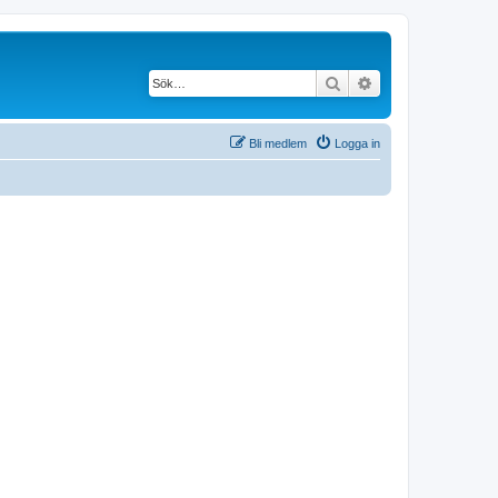
Sök
Avancerad söknin
Bli medlem
Logga in