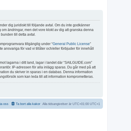
r dig juridiskt till följande avtal. Om du inte godkänner
ig om ändringar, men det vore klokt av dig att granska denna
unden till detta avtal.
umprogramvara tillgänglig under “
General Public License
”
nsvariga för vad vi tillåter och/eller förbjuder för innehåll
 mot lagarna i ditt land, lagar i landet där “SAILGUIDE.com”
verantör. IP-adressen för alla inlägg sparas. Du går med på att
rmation du skriver in sparas i en databas. Denna information
ångsförsök som kan leda till att information komprometteras.
ta oss
Ta bort alla kakor
Alla tidsangivelser är UTC+01:00 UTC+1