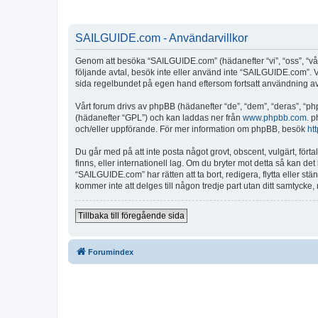
SAILGUIDE.com - Användarvillkor
Genom att besöka “SAILGUIDE.com” (hädanefter “vi”, “oss”, “vår”
följande avtal, besök inte eller använd inte “SAILGUIDE.com”. Vi
sida regelbundet på egen hand eftersom fortsatt användning av “
Vårt forum drivs av phpBB (hädanefter “de”, “dem”, “deras”, 
(hädanefter “GPL”) och kan laddas ner från
www.phpbb.com
. p
och/eller uppförande. För mer information om phpBB, besök
ht
Du går med på att inte posta något grovt, obscent, vulgärt, fört
finns, eller internationell lag. Om du bryter mot detta så kan d
“SAILGUIDE.com” har rätten att ta bort, redigera, flytta eller s
kommer inte att delges till någon tredje part utan ditt samtyck
Tillbaka till föregående sida
Forumindex